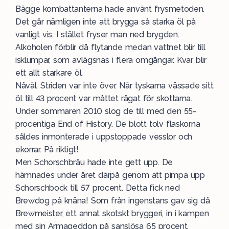
Bägge kombattanterna hade använt frysmetoden.
Det går nämligen inte att brygga så starka öl på
vanligt vis. I stället fryser man ned brygden.
Alkoholen förblir då flytande medan vattnet blir till
isklumpar, som avlägsnas i flera omgångar. Kvar blir
ett allt starkare öl.
Nåväl. Striden var inte över. När tyskarna vässade sitt
öl till 43 procent var måttet rågat för skottarna.
Under sommaren 2010 slog de till med den 55-
procentiga End of History. De blott tolv flaskorna
såldes inmonterade i uppstoppade vesslor och
ekorrar. På riktigt!
Men Schorschbräu hade inte gett upp. De
hämnades under året därpå genom att pimpa upp
Schorschbock till 57 procent. Detta fick ned
Brewdog på knäna! Som från ingenstans gav sig då
Brewmeister, ett annat skotskt bryggeri, in i kampen
med sin Armageddon på sanslösa 65 procent.