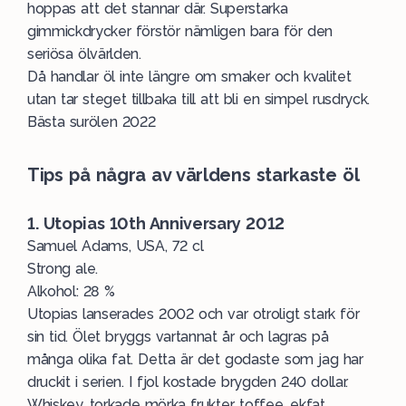
hoppas att det stannar där. Superstarka
gimmickdrycker förstör nämligen bara för den
seriösa ölvärlden.
Då handlar öl inte längre om smaker och kvalitet
utan tar steget tillbaka till att bli en simpel rusdryck.
Bästa surölen 2022
Tips på några av världens starkaste öl
1. Utopias 10th Anniversary 2012
Samuel Adams
, USA, 72 cl
Strong ale.
Alkohol: 28 %
Utopias lanserades 2002 och var otroligt stark för
sin tid. Ölet bryggs vartannat år och lagras på
många olika fat. Detta är det godaste som jag har
druckit i serien. I fjol kostade brygden 240 dollar.
Whiskey, torkade mörka frukter, toffee, ekfat,