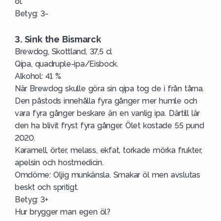
öl.
Betyg: 3-
3. Sink the Bismarck
Brewdog, Skottland, 37,5 cl
Qipa, quadruple-ipa/Eisbock.
Alkohol: 41 %
När Brewdog skulle göra sin qipa tog de i från tårna.
Den påstods innehålla fyra gånger mer humle och
vara fyra gånger beskare än en vanlig ipa. Därtill lär
den ha blivit fryst fyra gånger. Ölet kostade 55 pund
2020.
Karamell, örter, melass, ekfat, torkade mörka frukter,
apelsin och hostmedicin.
Omdöme: Oljig munkänsla. Smakar öl men avslutas
beskt och spritigt.
Betyg: 3+
Hur brygger man egen öl?