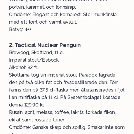
portvin, karamell och lönnsirap.
Omdöme: Elegant och komplext. Stor munkänsla
med ett torrt och varmt avslut.
Betyg: 4++
2. Tactical Nuclear Penguin
Brewdog
, Skottland, 11 cl
Imperial stout/Eisbock.
Alkohol: 32 %
Skottarna tog sin imperial stout Paradox, lagrade
den på två olika fat och frysdestillerade den. Förr
fanns den på 37,5 cl-flaska men återlanserades i fjol
i en miniflaska på 11 cl. På Systembolaget kostade
denna 129,90 kr.
Russin, sprit, melass, toffee, lakrits, torkade fikon,
ekfat samt rostade toner.
Omdöme: Ganska skarp och spritig. Smakar inte som