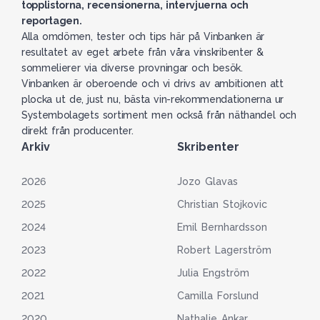
topplistorna, recensionerna, intervjuerna och
reportagen.
Alla omdömen, tester och tips här på Vinbanken är
resultatet av eget arbete från våra vinskribenter &
sommelierer via diverse provningar och besök.
Vinbanken är oberoende och vi drivs av ambitionen att
plocka ut de, just nu, bästa vin-rekommendationerna ur
Systembolagets sortiment men också från näthandel och
direkt från producenter.
Arkiv
Skribenter
2026
Jozo Glavas
2025
Christian Stojkovic
2024
Emil Bernhardsson
2023
Robert Lagerström
2022
Julia Engström
2021
Camilla Forslund
2020
Nathalie Ankar