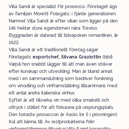
Villa Sandi är specialist för prosecco. Företaget ägs
av familjen Moretti Polegato, i fjärde generationen.
Namnet Villa Sandi är efter villan som ligger på den
146 hektar stora egendomen nära Treviso.
Byggnaden är daterad till tidsepoken romantiken, år
1622.
Villa Sandi är ett traditionellt företag säger
företagets
exportchef, Silvana Graziottin
(bild).
Varpå hon snabbt lägger till att man även sträver
efter kunskap och utveckling. Man är bland annat
med i en sammanslutning som bedriver forskning
om vinodling och vinframställning tillsammans med
ett antal andra italienska vinhus.
Syftet är att tillverka vin med olika smakstil och
uttryck i stället för att fokusera på ursprungsplats.
Den torraste proseccon är Asolo (nr 5 i provningen).
Kul att känna till: Av restprodukterna från
vinframställningen tillverkar Villa Sanid kosmetika.