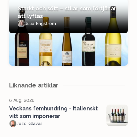
Starkt och sött – stilar som förtjänar
att lyftas
Julia Engström
Liknande artiklar
6 Aug, 2026
Veckans femhundring - italienskt
vitt som imponerar
Jozo Glavas