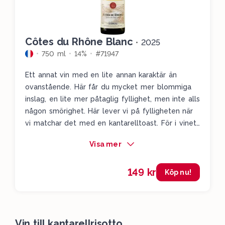
Côtes du Rhône Blanc
•
2025
750 ml
14%
#71947
Ett annat vin med en lite annan karaktär än
ovanstående. Här får du mycket mer blommiga
inslag, en lite mer påtaglig fyllighet, men inte alls
någon smörighet. Här lever vi på fylligheten när
vi matchar det med en kantarelltoast. För i vinet
kommer du få djupa aromatiska drag av
Visa mer
apelsinblommor, lite lätt solkysst gul frukt och
tydliga citrusdrag i slutet. Ett matvänligt vin som
149 kr
älskar smörstekta kantareller.
Köp nu!
Vin till kantarellrisotto