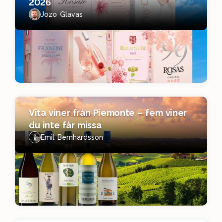
2026
Jozo Glavas
Vita viner från Piemonte – fem viner
du inte får missa
Emil Bernhardsson