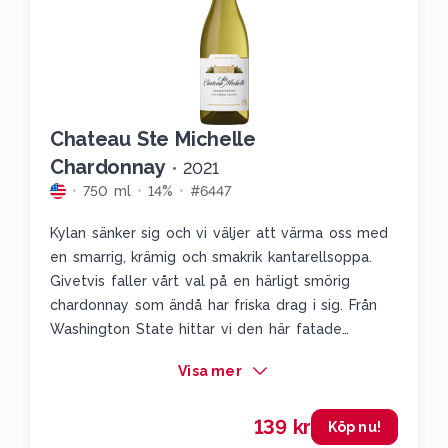
Chateau Ste Michelle
Chardonnay
•
2021
750 ml
14%
#6447
Kylan sänker sig och vi väljer att värma oss med
en smarrig, krämig och smakrik kantarellsoppa.
Givetvis faller vårt val på en härligt smörig
chardonnay som ändå har friska drag i sig. Från
Washington State hittar vi den här fatade
chardonnayen med solmogen gul frukt, gula
Visa mer
äpplen, en härligt balanserad smörighet, tydliga
vaniljtoner och solkysst citron i slutet. Ett fint
139 kr
fylligt vin som kommer älska fylligheten i
Köp nu!