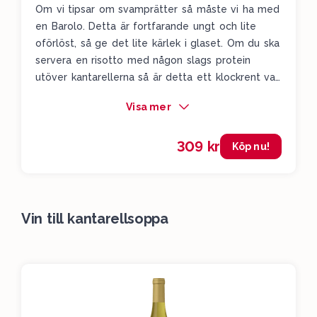
Om vi tipsar om svamprätter så måste vi ha med
en Barolo. Detta är fortfarande ungt och lite
oförlöst, så ge det lite kärlek i glaset. Om du ska
servera en risotto med någon slags protein
utöver kantarellerna så är detta ett klockrent val.
Ungdomlig doft med lätt mogna jordgubbar,
Visa mer
nypon, nyplockade rosor, syrliga körsbär och en
liten distinkt kryddighet. Detta är stramt och
309 kr
bjuder på fina lätt tuggiga tanniner. Sjukt charmig
Köp nu!
Barolo.
Vin till kantarellsoppa