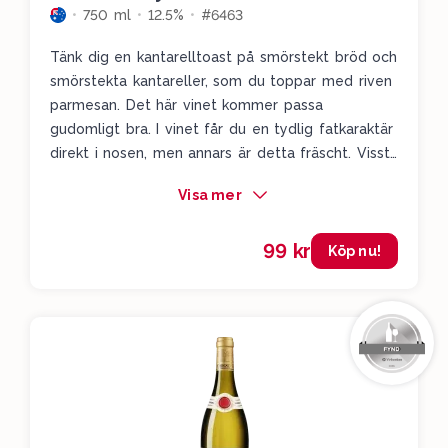
750 ml
12.5%
#6463
Tänk dig en kantarelltoast på smörstekt bröd och
smörstekta kantareller, som du toppar med riven
parmesan. Det här vinet kommer passa
gudomligt bra. I vinet får du en tydlig fatkaraktär
direkt i nosen, men annars är detta fräscht. Visst
du får en smörighet och även en lätt nötighet i
Visa mer
längden, men du får tropiska inslag av
passionsfrukt och ananas, men även lätt mogna
99 kr
gula äpplen. Smörigheten balanseras upp av den
Köp nu!
rena och fina frukten. Och allt ihop kommer sitta
som en smäck med toasten.