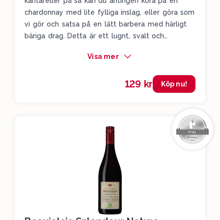
kantareller på så kan du antingen köra på en
chardonnay med lite fylliga inslag, eller göra som
vi gör och satsa på en lätt barbera med härligt
bäriga drag. Detta är ett lugnt, svalt och
klunkvänligt vin med tydliga drag av skogsbär.
Visa mer
Men här finns också en liten kryddig antydan
framåt slutet, och ihop med den småfeta pizzan
129 kr
kommer detta vara en utmärkt kombo.
Köp nu!