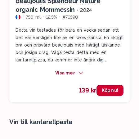
Beaujolais Splendeur Nature
organic Mommessin
•
2024
750 ml
12.5%
#76590
Detta vin testades för bara en vecka sedan ett
det var verkligen lite av en wow-känsla. En riktigt
bra och prisvärd beaujolais med härligt läskande
och josiga drag. Våga testa detta med en
kantarellpizza, du kommer inte ångra dig.
Hallonen, jordgubbarna, den lilal kryddigheten och
Visa mer
framförallt den läskande syran i vinet gör att
detta bara är ett måste att klicka hem.
139 kr
Köp nu!
Vin till kantarellpasta