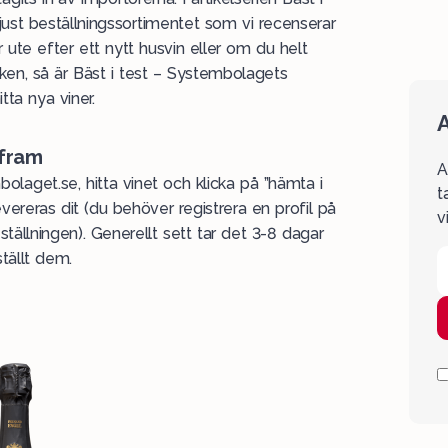
 just
beställningssortimentet
som vi recenserar
ute efter ett nytt husvin eller om du helt
iken, så är Bäst i test – Systembolagets
tta nya viner.
A
 fram
A
bolaget.se, hitta vinet och klicka på ”hämta i
t
levereras dit (du behöver registrera en profil på
v
tällningen). Generellt sett tar det 3-8 dagar
tällt dem.