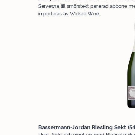
Servewra till smörstekt panerad abborre me
importeras av
Wicked Wine.
Bassermann-Jordan Riesling Sekt (
5
Ungt, friskt och piggt vin med tillgänglig r