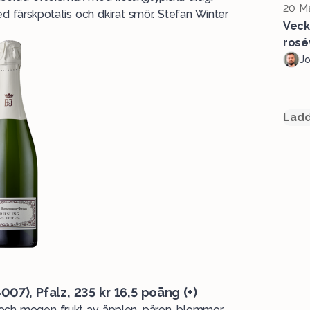
20 Ma
d färskpotatis och dkirat smör. Stefan Winter
Veck
rosé
J
Ladd
4007
), Pfalz, 235 kr 16,5 poäng (+)
ik och mogen frukt av äpplen, päron, blommor,