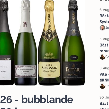
6 Aug
Bäst
Syst
J
5 Aug
Bäst 
mous
Ch
3 Aug
Vita
tillf
Ch
a 26 - bubblande
30 Ju
Bäst 