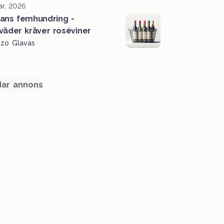
r, 2026
ans femhundring -
väder kräver roséviner
ozo Glavas
ar annons