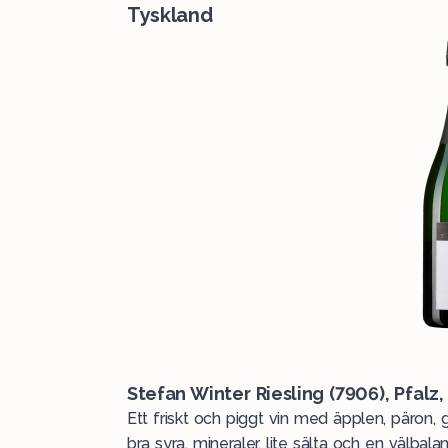
Tyskland
Stefan Winter Riesling (
7906
), Pfalz
Ett friskt och piggt vin med äpplen, päron, 
bra syra, mineraler, lite sälta och en välba