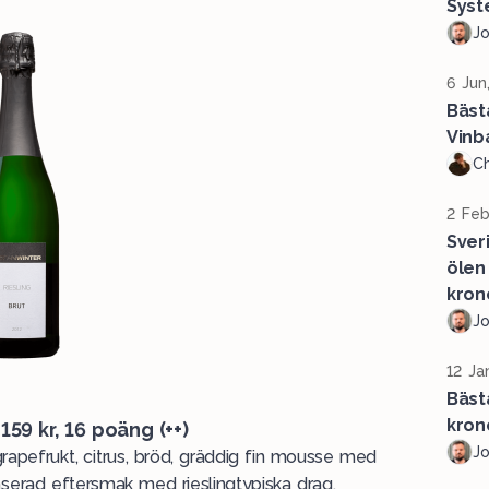
Syst
J
6 Jun
Bäst
Vinb
Ch
2 Feb
Sver
ölen
kron
J
12 Ja
Bäst
kron
, 159 kr, 16 poäng (++)
J
grapefrukt, citrus, bröd, gräddig fin mousse med
lanserad eftersmak med rieslingtypiska drag.