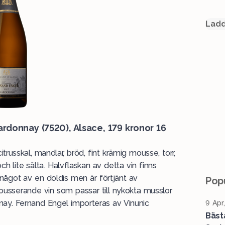
Ladd
ardonnay (
7520
), Alsace, 179 kronor 16
trusskal, mandlar, bröd, fint krämig mousse, torr,
och lite sälta. Halvflaskan av detta vin finns
 något av en doldis men är förtjänt av
Popu
ousserande vin som passar till nykokta musslor
nnay. Fernand Engel importeras av
Vinunic
9 Apr
Bäst