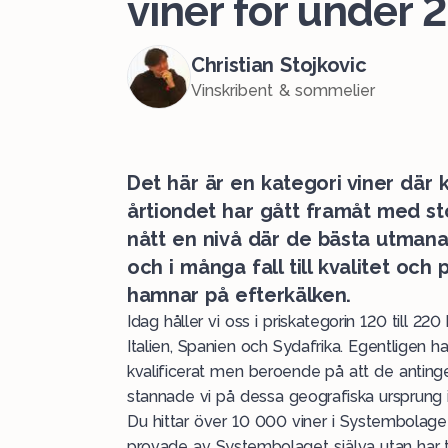
viner för under 
Christian Stojkovic
Vinskribent & sommelier
Det här är en kategori viner där 
årtiondet har gått framåt med s
nått en nivå där de bästa utmanar
och i många fall till kvalitet oc
hamnar på efterkälken.
Idag håller vi oss i priskategorin 120 till 220 
Italien, Spanien och Sydafrika. Egentligen ha
kvalificerat men beroende på att de antingen 
stannade vi på dessa geografiska ursprung i
Du hittar över 10 000 viner i Systembolagets
provade av Systembolaget själva utan har tag