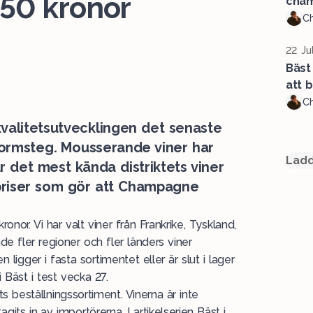
250 kronor
cham
Ch
22 Ju
Bäst 
att 
Ch
kvalitetsutvecklingen det senaste
tormsteg. Mousserande viner har
Ladd
 det mest kända distriktets viner
h priser som gör att Champagne
kronor. Vi har valt viner från Frankrike, Tyskland,
de fler regioner och fler länders viner
ligger i fasta sortimentet eller är slut i lager
 Bäst i test vecka 27.
 beställningssortiment. Vinerna är inte
its in av importörerna. I artikelserien Bäst i