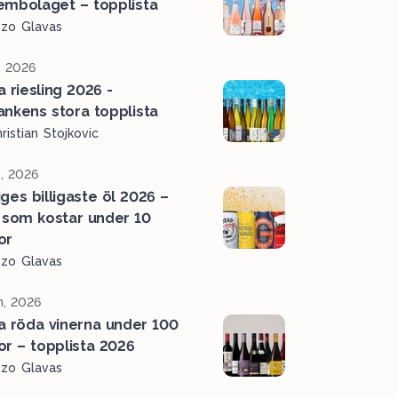
embolaget – topplista
ozo Glavas
, 2026
a riesling 2026 -
ankens stora topplista
ristian Stojkovic
, 2026
iges billigaste öl 2026 –
 som kostar under 10
or
ozo Glavas
n, 2026
a röda vinerna under 100
or – topplista 2026
ozo Glavas