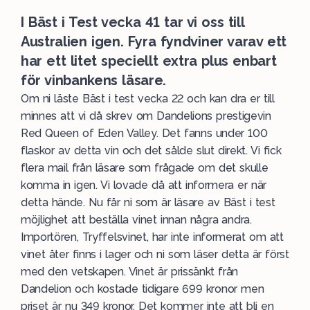
I Bäst i Test vecka 41 tar vi oss till
Australien igen. Fyra fyndviner varav ett
har ett litet speciellt extra plus enbart
för vinbankens läsare.
Om ni läste Bäst i test vecka 22 och kan dra er till
minnes att vi då skrev om Dandelions prestigevin
Red Queen of Eden Valley. Det fanns under 100
flaskor av detta vin och det sålde slut direkt. Vi fick
flera mail från läsare som frågade om det skulle
komma in igen. Vi lovade då att informera er när
detta hände. Nu får ni som är läsare av Bäst i test
möjlighet att beställa vinet innan några andra.
Importören,
Tryffelsvinet
, har inte informerat om att
vinet åter finns i lager och ni som läser detta är först
med den vetskapen. Vinet är prissänkt från
Dandelion och kostade tidigare 699 kronor men
priset är nu 349 kronor. Det kommer inte att bli en