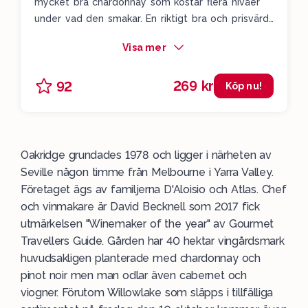
mycket bra chardonnay som kostar flera nivåer
under vad den smakar. En riktigt bra och prisvärd
chardonnay som visar hur strama och bra vita
Visa mer
viner det går att göra i Yarra Valley.
269 kr
92
Köp nu!
Oakridge grundades 1978 och ligger i närheten av
Seville någon timme från Melbourne i Yarra Valley.
Företaget ägs av familjerna D'Aloisio och Atlas. Chef
och vinmakare är David Becknell som 2017 fick
utmärkelsen "Winemaker of the year" av Gourmet
Travellers Guide. Gården har 40 hektar vingårdsmark
huvudsakligen planterade med chardonnay och
pinot noir men man odlar även cabernet och
viogner. Förutom Willowlake som släpps i tillfälliga