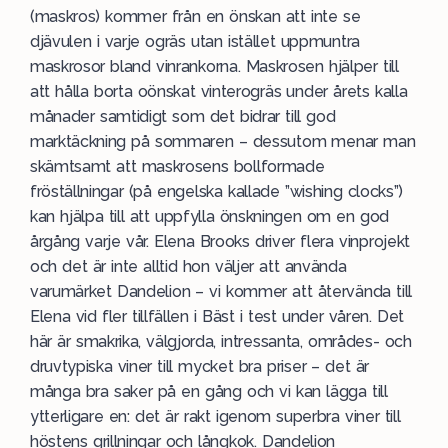
(maskros) kommer från en önskan att inte se
djävulen i varje ogräs utan istället uppmuntra
maskrosor bland vinrankorna. Maskrosen hjälper till
att hålla borta oönskat vinterogräs under årets kalla
månader samtidigt som det bidrar till god
marktäckning på sommaren – dessutom menar man
skämtsamt att maskrosens bollformade
fröställningar (på engelska kallade ”wishing clocks”)
kan hjälpa till att uppfylla önskningen om en god
årgång varje vår. Elena Brooks driver flera vinprojekt
och det är inte alltid hon väljer att använda
varumärket Dandelion – vi kommer att återvända till
Elena vid fler tillfällen i Bäst i test under våren. Det
här är smakrika, välgjorda, intressanta, områdes- och
druvtypiska viner till mycket bra priser – det är
många bra saker på en gång och vi kan lägga till
ytterligare en: det är rakt igenom superbra viner till
höstens grillningar och långkok. Dandelion