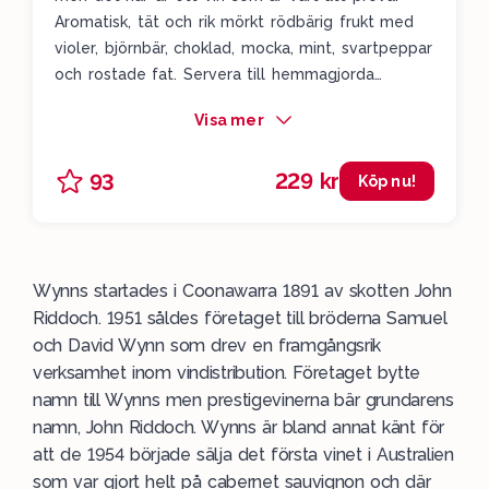
Aromatisk, tät och rik mörkt rödbärig frukt med
violer, björnbär, choklad, mocka, mint, svartpeppar
och rostade fat. Servera till hemmagjorda
grillade högrevsburgare. Drick 2026-2031.
Visa mer
229 kr
93
Köp nu!
Wynns startades i Coonawarra 1891 av skotten John
Riddoch. 1951 såldes företaget till bröderna Samuel
och David Wynn som drev en framgångsrik
verksamhet inom vindistribution. Företaget bytte
namn till Wynns men prestigevinerna bär grundarens
namn, John Riddoch. Wynns är bland annat känt för
att de 1954 började sälja det första vinet i Australien
som var gjort helt på cabernet sauvignon och där