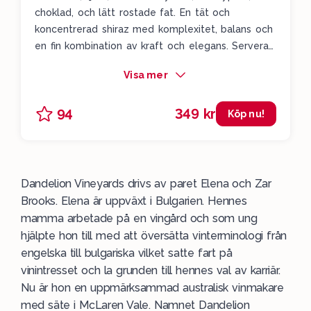
choklad, och lätt rostade fat. En tät och
koncentrerad shiraz med komplexitet, balans och
en fin kombination av kraft och elegans. Servera
till en grillad biff eller en höstig viltgryta. Drick
Visa mer
2025-2037. Det här är ett lysande vin och vi på
Vinbanken är mycket glada över att kunna ge
349 kr
94
våra läsare förhandsinformationen att vinet åter
Köp nu!
finns i lager. Antalet flaskor är begränsat så vara
snabba med att lägga en beställning.
Dandelion Vineyards drivs av paret Elena och Zar
Brooks. Elena är uppväxt i Bulgarien. Hennes
mamma arbetade på en vingård och som ung
hjälpte hon till med att översätta vinterminologi från
engelska till bulgariska vilket satte fart på
vinintresset och la grunden till hennes val av karriär.
Nu är hon en uppmärksammad
australisk
vinmakare
med säte i McLaren Vale. Namnet Dandelion