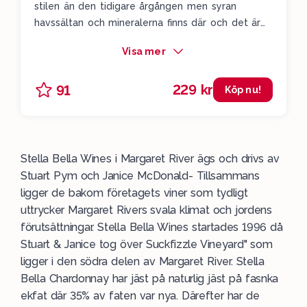
stilen än den tidigare årgången men syran
havssältan och mineralerna finns där och det är
ett strålande chardonnay för 229 kronor. Stella
Visa mer
Bella har lanserats i det tillfälliga sortimentet
under en rad av år men av någon anledning inte i
229 kr
91
år. Nu finns vinet i beställningssortimentet och
Köp nu!
det är väldigt värt att beställa och gärna spara
till nästa sommar eller längre. Drick 2025-2030.
Stella Bella Wines i Margaret River ägs och drivs av
Stuart Pym och Janice McDonald- Tillsammans
ligger de bakom företagets viner som tydligt
uttrycker Margaret Rivers svala klimat och jordens
förutsättningar. Stella Bella Wines startades 1996 då
Stuart & Janice tog över Suckfizzle Vineyard" som
ligger i den södra delen av Margaret River. Stella
Bella Chardonnay har jäst på naturlig jäst på fasnka
ekfat där 35% av faten var nya. Därefter har de