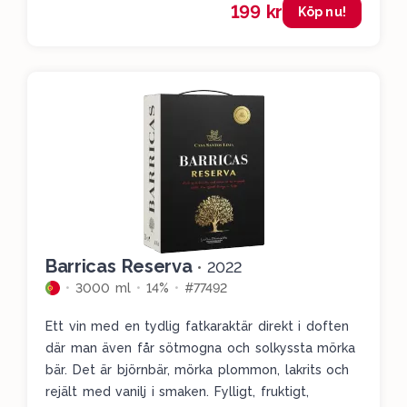
199 kr
Köp nu!
Barricas Reserva
•
2022
3000 ml
14%
#77492
Ett vin med en tydlig fatkaraktär direkt i doften
där man även får sötmogna och solkyssta mörka
bär. Det är björnbär, mörka plommon, lakrits och
rejält med vanilj i smaken. Fylligt, fruktigt,