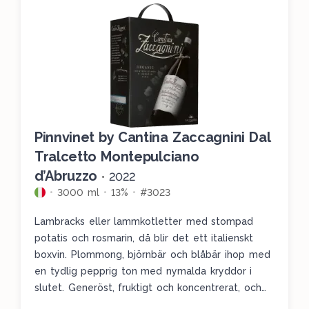
Pinnvinet by Cantina Zaccagnini Dal
Tralcetto Montepulciano
d’Abruzzo
•
2022
3000 ml
13%
#3023
Lambracks eller lammkotletter med stompad
potatis och rosmarin, då blir det ett italienskt
boxvin. Plommong, björnbär och blåbär ihop med
en tydlig pepprig ton med nymalda kryddor i
slutet. Generöst, fruktigt och koncentrerat, och
utmärkt till det grillade lammet.