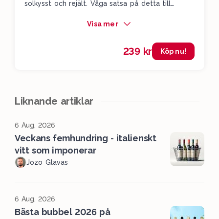
solkysst och rejält. Våga satsa på detta till
chorizon. Jättebra val att klicka hem till
Visa mer
sommargrillen.
239 kr
Köp nu!
Liknande artiklar
6 Aug, 2026
Veckans femhundring - italienskt
vitt som imponerar
Jozo Glavas
6 Aug, 2026
Bästa bubbel 2026 på