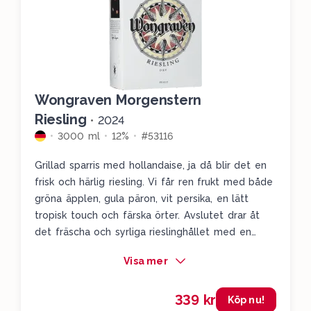
Wongraven Morgenstern
Riesling
•
2024
3000 ml
12%
#53116
Grillad sparris med hollandaise, ja då blir det en
frisk och härlig riesling. Vi får ren frukt med både
gröna äpplen, gula päron, vit persika, en lätt
tropisk touch och färska örter. Avslutet drar åt
det fräscha och syrliga rieslinghållet med en
tydlig ren limeton. Om du gillar riesling så är det
Visa mer
här den perfekta boxen för dig.
339 kr
Köp nu!