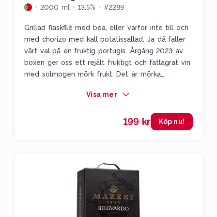
2000 ml
13.5%
#2289
Grillad fläskfilé med bea, eller varför inte till och
med chorizo med kall potatissallad. Ja då faller
vårt val på en fruktig portugis. Årgång 2023 av
boxen ger oss ett rejält fruktigt och fatlagrat vin
med solmogen mörk frukt. Det är mörka
plommon, bigarråer, björnbär, blåbär, lavendel,
Visa mer
choklad och vanilj. Fruktigt, kryddigt, kompakt och
passar utmärkt till den fläskiga grillen.
199 kr
Köp nu!