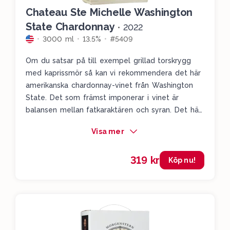
Chateau Ste Michelle Washington
State Chardonnay
•
2022
3000 ml
13.5%
#5409
Om du satsar på till exempel grillad torskrygg
med kaprissmör så kan vi rekommendera det här
amerikanska chardonnay-vinet från Washington
State. Det som främst imponerar i vinet är
balansen mellan fatkaraktären och syran. Det här
är inte för smörigt utan det är snarare den fina,
Visa mer
gula frukten man tar med sig. Det är lätt
solmogna gula äpplen, en liten smörig ton i
319 kr
doften och även en touch av apelsinblommor.
Köp nu!
Alldeles utmärkt med de småfeta och smöriga
tonerna i den här rätten.