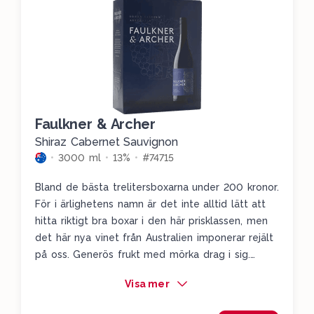
Faulkner & Archer
Shiraz Cabernet Sauvignon
3000 ml
13%
#74715
Bland de bästa trelitersboxarna under 200 kronor.
För i ärlighetens namn är det inte alltid lätt att
hitta riktigt bra boxar i den här prisklassen, men
det här nya vinet från Australien imponerar rejält
på oss. Generös frukt med mörka drag i sig.
Björnbär, blåbär och massvis av peppriga drag.
Visa mer
Testa det här till entrecoten och se hur det
gifter sig utmärkt.