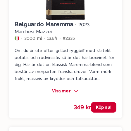
Belguardo Maremma
•
2023
Marchesi Mazzei
3000 ml
13.5%
#2335
Om du är ute efter grillad ryggbiff med råstekt
potatis och rödvinssås så är det här boxvinet för
dig. Här är det en klassisk Maremma-blend som
består av merparten franska druvor. Varm mörk
frukt, massvis av kryddor och fatkaraktär.
Kompakt och rejält men ändå läskande och
Visa mer
härligt syrligt. Det här är ett seriöst boxvin med
imponerande djup i sig.
349 kr
Köp nu!