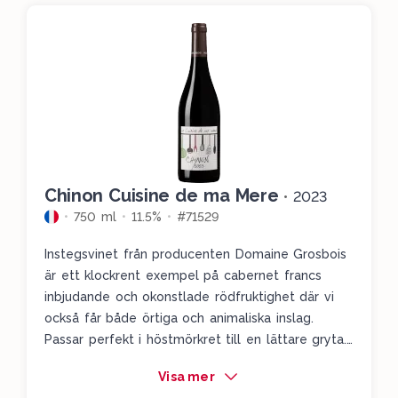
Chinon Cuisine de ma Mere
•
2023
750 ml
11.5%
#71529
Instegsvinet från producenten Domaine Grosbois
är ett klockrent exempel på cabernet francs
inbjudande och okonstlade rödfruktighet där vi
också får både örtiga och animaliska inslag.
Passar perfekt i höstmörkret till en lättare gryta.
Årgång 2022 finns på magnum i
Visa mer
beställningssortimentet (303 kr) för den som vill