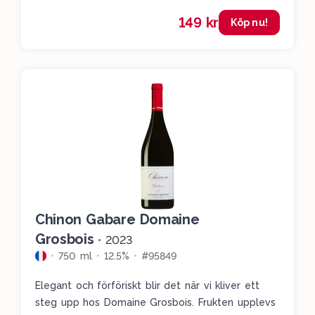
ha en extra festlig känsla.
149 kr
Köp nu!
Chinon Gabare Domaine
Grosbois
•
2023
750 ml
12.5%
#95849
Elegant och förföriskt blir det när vi kliver ett
steg upp hos Domaine Grosbois. Frukten upplevs