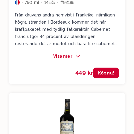
750 ml
14.5%
#92185
Från druvans andra hemvist i Frankrike, nämligen
högra stranden i Bordeaux, kommer det här
kraftpaketet med tydlig fatkaraktär. Cabernet
franc utgör 44 procent av blandningen,
resterande del är merlot och bara lite cabernet
sauvignon. Här kommer frukt i form av mogna
Visa mer
plommon och svarta vinbär lite i bakgrunden av
toner av kaffe, cederträ och kryddor.
449 kr
Köp nu!