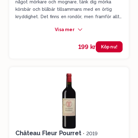
något mörkare och mognare, tänk dig mörka
körsbär och blåbär tillsammans med en örtig
kryddighet. Det finns en rondör, men framför allt
är det ett piggt vin med hög fräschör. Lägg
Visa mer
gärna undan i några år – här finns både syra och
strävhet som bär upp vinet även i moget skick.
199 kr
Köp nu!
Château Fleur Pourret
•
2019