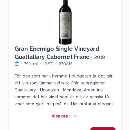
Gran Enemigo Single Vineyard
Gualtallary Cabernet Franc
•
2019
750 ml
13.5%
#70815
För den som har utrymme i budgeten är det här
ett vin som lämnar avtryck. Från subregionen
Gualtallary i Ucodalen i Mendoza, Argentina,
kommer det här vinet som är ett av ganska få
viner som gjort mig mållös. Här pratar vi elegans,
power och komplexitet, en smak som växer både
Visa mer
i glaset och i munnen. Vi får en uppvisning av
cabernet francs hela spann av aromatik, från