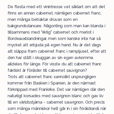
De flesta med ett vinintresse vet såklart om att det
finns en annan cabernet, nämligen cabernet franc,
men många betraktar druvan som en
bakgrundsdansare. Någonting som man kan blanda i
tillsammans med ”riktig” cabernet och merlot i
Bordeauxblandningar
, men som kanske inte har så
mycket att erbjuda på egen hand. Nu är det dags
att släppa fram cabernet franc i rampljuset, efter att
den har stått i skuggan av sin egen avkomma
alldeles för länge. För visste du att cabernet franc
faktiskt är förälder till cabernet sauvignon?
Trots att cabernet franc sannolikt ursprungligen
kommer från Baskien i
Spanien
, är den närmast
förknippad med Frankrike. Det var nämligen där den
naturligt korsades med sauvignon blanc och gav liv
till en världsstjärna - cabernet sauvignon. Och precis
som många människor helt går in i sin föräldraroll när