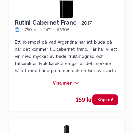
Rutini Cabernet Franc
•
2017
750 ml
14%
#3305
Ett exempel på vad Argentina har att bjuda på
när det kommer till cabernet franc. Här har vi ett
vin med mycket av både fruktmognad och
fatkaraktär. Fruktkaraktären går åt det mörkare
hållet med både plommon och en hint av svarta
vinbär. Tillsammans med värmande toner av
Visa mer
choklad, kaffe och vanilj är det här ett vin att
plocka fram när kylan och mörkret är här.
159 kr
Köp nu!