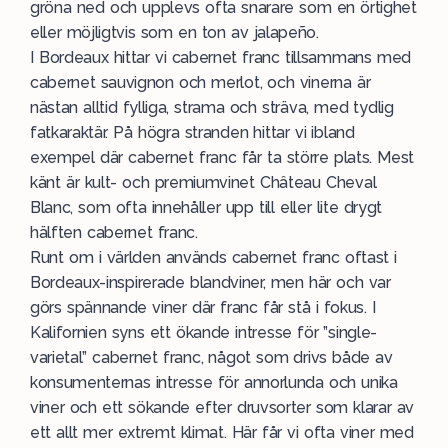
gröna ned och upplevs ofta snarare som en örtighet
eller möjligtvis som en ton av jalapeño.
I Bordeaux hittar vi cabernet franc tillsammans med
cabernet sauvignon och merlot, och vinerna är
nästan alltid fylliga, strama och sträva, med tydlig
fatkaraktär. På högra stranden hittar vi ibland
exempel där cabernet franc får ta större plats. Mest
känt är kult- och premiumvinet Château Cheval
Blanc, som ofta innehåller upp till eller lite drygt
hälften cabernet franc.
Runt om i världen används cabernet franc oftast i
Bordeaux-inspirerade blandviner, men här och var
görs spännande viner där franc får stå i fokus. I
Kalifornien syns ett ökande intresse för ”single-
varietal” cabernet franc, något som drivs både av
konsumenternas intresse för annorlunda och unika
viner och ett sökande efter druvsorter som klarar av
ett allt mer extremt klimat. Här får vi ofta viner med