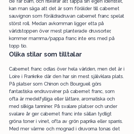
de får barn, och riskerar att tappa sin egen identitet,
kan man säga att det är som förälder till cabernet
sauvignon som föräldradruvan cabernet franc spelat
störst roll. Medan avkomman ligger etta på
världstoppen över mest planterade druvsorter,
kommer mamma/pappa franc inte ens med på
topp
tio.
Olika stilar som tilltalar
Cabernet franc odlas över hela världen, men det är i
Loire i Frankrike där den har sin mest självklara plats.
På platser som Chinon och Bourgueil görs
fantastiska endruvsviner på cabernet franc, som
ofta är medelfylliga eller lättare, aromatiska och
med silkiga tanniner. På svalare platser och under
svalare år ger cabernet franc inte sällan tydligt
gröna toner i vinet, ofta av grön paprika eller sparris.
Med mer värme och mognad i druvorna tonas det