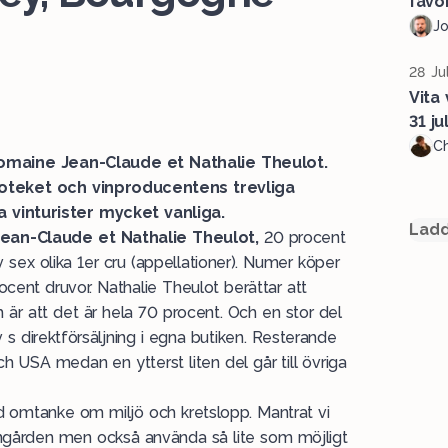
favor
J
28 Ju
Vita 
31 jul
Ch
omaine Jean-Claude et Nathalie Theulot.
oteket och vinproducentens trevliga
 vinturister mycket vanliga.
Ladd
ean-Claude et Nathalie Theulot,
20 procent
av sex olika 1er cru (appellationer). Numer köper
ocent druvor. Nathalie Theulot berättar att
m är att det är hela 70 procent. Och en stor del
 v s direktförsäljning i egna butiken. Resterande
h USA medan en ytterst liten del går till övriga
ed omtanke om miljö och kretslopp. Mantrat vi
 vingården men också använda så lite som möjligt