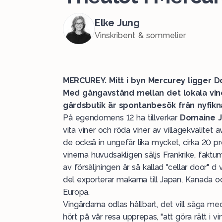
Elke Jung
Vinskribent & sommelier
MERCUREY. Mitt i byn Mercurey ligger D
Med gångavstånd mellan det lokala vin
gårdsbutik är spontanbesök från nyfikna
På egendomens 12 ha tillverkar
Domaine J
vita viner och röda viner av villagekvalitet 
de också in ungefär lika mycket, cirka 20 pr
vinerna huvudsakligen säljs Frankrike, faktu
av försäljningen är så kallad "cellar door" d
del exporterar makarna till Japan, Kanada oc
Europa.
Vingårdarna odlas hållbart, det vill säga m
hört på vår resa upprepas, "att göra rätt i