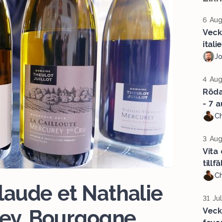
6 Aug
Veck
ital
J
4 Aug
Röda 
- 7 a
Ch
3 Aug
Vita
tillf
Ch
aude et Nathalie
31 Ju
rey, Bourgogne
Veck