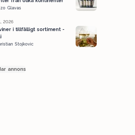
iter från olika kontinenter
ozo Glavas
l, 2026
viner i tillfälligt sortiment -
i
ristian Stojkovic
ar annons