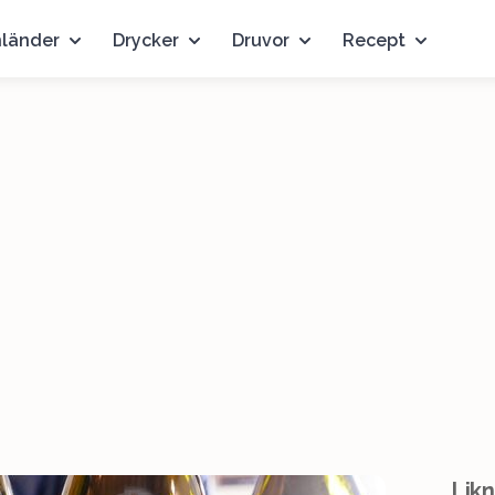
nländer
Drycker
Druvor
Recept
Likn