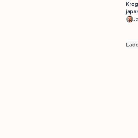
Krog
japa
J
Ladd