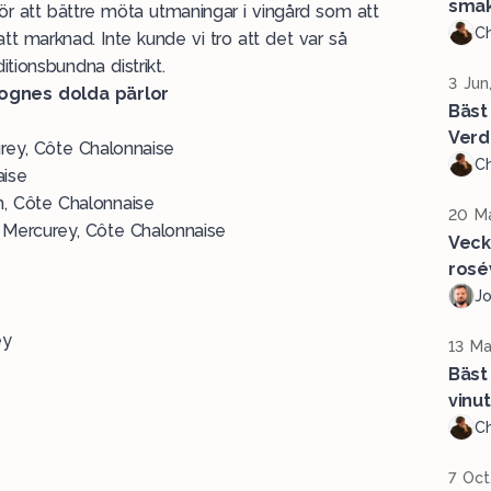
sma
r att bättre möta utmaningar i vingård som att
Ch
att marknad. Inte kunde vi tro att det var så
itionsbundna distrikt.
3 Jun
rgognes dolda pärlor
Bäst
Verd
rey, Côte Chalonnaise
Ch
aise
, Côte Chalonnaise
20 Ma
 Mercurey, Côte Chalonnaise
Veck
rosé
J
ey
13 Ma
Bäst
vinu
Ch
7 Oct