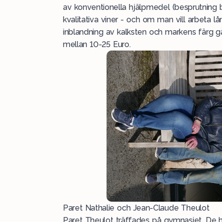
av konventionella hjälpmedel (besprutning 
kvalitativa viner - och om man vill arbeta 
inblandning av kalksten och markens färg går
mellan 10-25 Euro.
Paret Nathalie och Jean-Claude Theulot
Paret Theulot träffades på gymnasiet. De ha