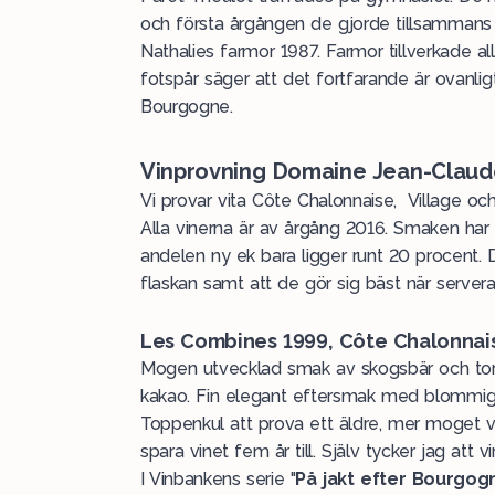
och första årgången de gjorde tillsammans 
Nathalies farmor 1987. Farmor tillverkade al
fotspår säger att det fortfarande är ovanlig
Bourgogne.
Vinprovning Domaine Jean-Claude
Vi provar vita Côte Chalonnaise, Village och
Alla vinerna är av årgång 2016. Smaken har
andelen ny ek bara ligger runt 20 procent.
flaskan samt att de gör sig bäst när serverad
Les Combines 1999, Côte Chalonnai
Mogen utvecklad smak av skogsbär och torra 
kakao. Fin elegant eftersmak med blommig 
Toppenkul att prova ett äldre, mer moget 
spara vinet fem år till. Själv tycker jag att v
I Vinbankens serie "
På jakt efter Bourgog