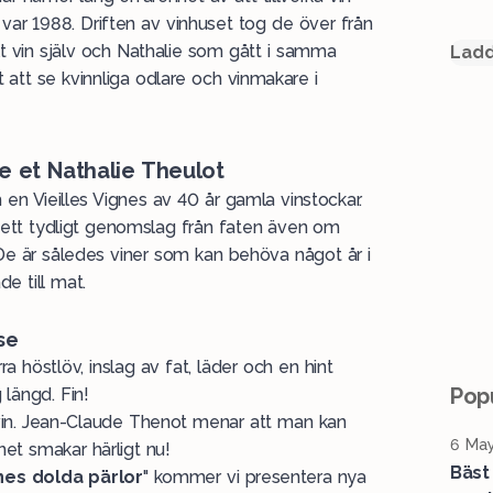
var 1988. Driften av vinhuset tog de över från
lt vin själv och Nathalie som gått i samma
Ladd
t att se kvinnliga odlare och vinmakare i
 et Nathalie Theulot
 en Vieilles Vignes av 40 år gamla vinstockar.
 ett tydligt genomslag från faten även om
 De är således viner som kan behöva något år i
e till mat.
se
höstlöv, inslag av fat, läder och en hint
Popu
längd. Fin!
vin. Jean-Claude Thenot menar att man kan
6 May
inet smakar härligt nu!
Bäst
nes dolda pärlor
" kommer vi presentera nya