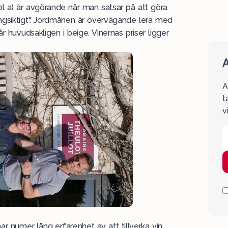
bl a) är avgörande när man satsar på att göra
långsiktigt". Jordmånen är övervägande lera med
 huvudsakligen i beige. Vinernas priser ligger
A
A
t
v
r numer lång erfarenhet av att tillverka vin