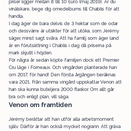
priser ligger mellan 8 till 10 Euro (maj 2019). Är du
vinälskare, bege dig omedelbums till Chablis för att
handla.
I dag äger de bara delvis de 3 hektar som de odar
och dessvärre är utsikter för att utöka, som Jérémy
säger, minst sagt svåra. Att ha familj som äger land
är en förutsättning i Chablis i dag då priserna på
mark skjutit i höjden.
För några år sedan köpte familjen dock ett Premier
Cru läge i Forneaux. Och vingården planterade han
om 2017, för hand! Den första årgången beräknas
vara 2021. Från samma vingård uppskattar Venon att
han ska kunna buteljera 2000 flaskor. Om allt går
bra och enligt plan, vill säga.
Venon om framtiden
Jérémy berättar att han utför alla arbetsmoment
själv. Därför är han också mycket nogrann. Att gräva