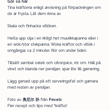
Gör så här
Tina kräftorna enligt anvisning på förpackningen om
de är frysta. Låt dem rinna av.
Skala och finhacka vitlöken.
Hetta upp olja i en riktigt het muurikkapanna eller i
en wok/stor stekpanna. Woka kräftor och vitlök i
omgångar, ca 2 minuter. Rör om under tiden.
Tillsätt sambal oelek och citronjuice, rör om. Häll på
vinet och blanda ner persiljan, spar lite till garnering.
Lägg genast upp på ett serveringsfat och garnera
med resten av persiljan.
Foto av
奥尼尔 孙
från
Pexels
Fler recept och tips med "kräftor'.