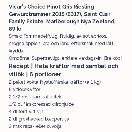
Vicar's Choice Pinot Gris Riesling
Gewürztraminer 2015 (6317), Saint Clair
Family Estate, Marlborough Nya Zeeland,
89 kr
Smak: Torr, medelfyllig. Fruktig, av söt aprikos,
mogna äpplen, bra och lång eftersmak med lätt
krydda.
Omdöme: Supertrevligt, enklare vardagsvin. Bra köp!
Recept | Heta kräftor med sambal och
vitlök | 6 portioner
2 paket kokta frysta/färska kräftor (à 1 kg)
5 vitlöksklyftor
2 1/2 msk sambal oelek
1/2 dl färskpressad citronjuice
4 dl torrt vitt vin
2 dl grovhackad bladpersilja
2 msk raps- eller olivolja