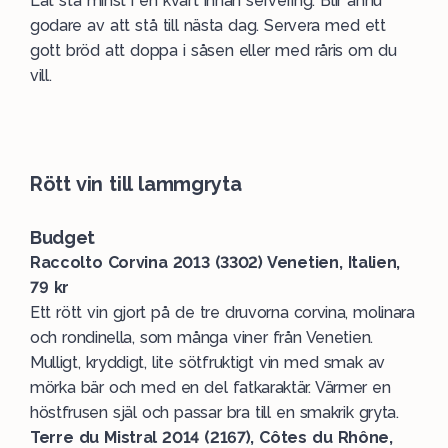
Låt stå minst i en kvart innan servering. Blir ännu
godare av att stå till nästa dag. Servera med ett
gott bröd att doppa i såsen eller med råris om du
vill.
Rött vin till lammgryta
Budget
Raccolto Corvina 2013 (3302) Venetien, Italien,
79 kr
Ett rött vin gjort på de tre druvorna corvina, molinara
och rondinella, som många viner från Venetien.
Mulligt, kryddigt, lite sötfruktigt vin med smak av
mörka bär och med en del fatkaraktär. Värmer en
höstfrusen själ och passar bra till en smakrik gryta.
Terre du Mistral 2014 (2167), Côtes du Rhône,