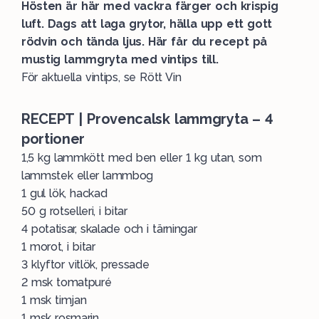
Hösten är här med vackra färger och krispig
luft. Dags att laga grytor, hälla upp ett gott
rödvin och tända ljus. Här får du recept på
mustig lammgryta med vintips till.
För aktuella vintips, se
Rött Vin
RECEPT | Provencalsk lammgryta – 4
portioner
1,5 kg lammkött med ben eller 1 kg utan, som
lammstek eller lammbog
1 gul lök, hackad
50 g rotselleri, i bitar
4 potatisar, skalade och i tärningar
1 morot, i bitar
3 klyftor vitlök, pressade
2 msk tomatpuré
1 msk timjan
1 msk rosmarin