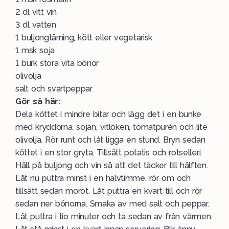
2 dl vitt vin
3 dl vatten
1 buljongtärning, kött eller vegetarisk
1 msk soja
1 burk stora vita bönor
olivolja
salt och svartpeppar
Gör så här:
Dela köttet i mindre bitar och lägg det i en bunke
med kryddorna, sojan, vitlöken, tomatpurén och lite
olivolja. Rör runt och låt ligga en stund. Bryn sedan
köttet i en stor gryta. Tillsätt potatis och rotselleri.
Häll på buljong och vin så att det täcker till hälften.
Låt nu puttra minst i en halvtimme, rör om och
tillsätt sedan morot. Låt puttra en kvart till och rör
sedan ner bönorna. Smaka av med salt och peppar.
Låt puttra i tio minuter och ta sedan av från värmen.