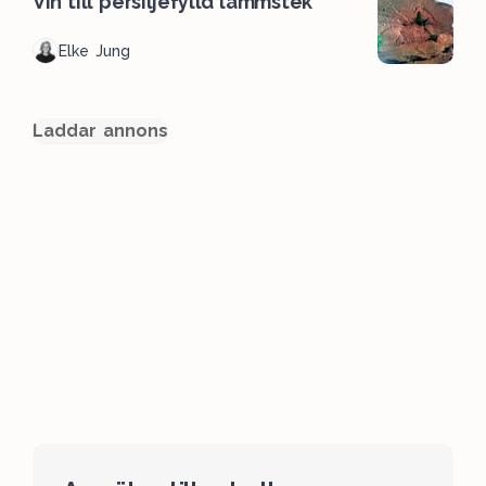
Vin till persiljefylld lammstek
Elke Jung
Laddar annons