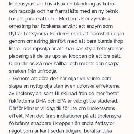
linolensyran, är i huvudsak en blandning av linfrö-
och rapsolja och har framställts med en ny teknik
för att göra matfetter. Med en s k enzymatisk
omestring har forskarna använt ett enzym som
flyttar fettsyrorna. Fördelen med att framställa oljan
genom omestring jämfört med att bara blanda ihop
linfrö- och rapsolja är att man kan styra fettsyrornas
placering så de tas upp av kroppen på ett bra sätt.
Oljan blir också mer hållbar och mildrar den skarpa
smaken från linfröolja.
– Genom att göra den här oljan vill vi inte bara
skapa en nyttig olja utan även utforska effekterna
av linolensyran, som till skillnad från de mer ”heta”
fiskfetterna DHA och EPA är väldigt lite studerad.
Därför känner vi Idag till för lite om linolensyrans
effekt. Men det finns indikationer på att linolensyra
förbränns snabbare i kroppen än andra fettsyror,
något som är känt sedan tidigare, berättar Julia