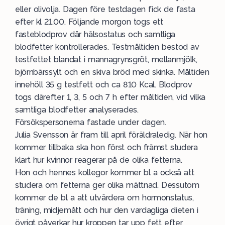
eller olivolja. Dagen före testdagen fick de fasta
efter kl 21.00. Följande morgon togs ett
fasteblodprov där hälsostatus och samtliga
blodfetter kontrollerades. Testmåltiden bestod av
testfettet blandat i mannagrynsgröt, mellanmjölk,
björnbärssylt och en skiva bröd med skinka. Måltiden
innehöll 35 g testfett och ca 810 Kcal. Blodprov
togs därefter 1, 3, 5 och 7 h efter måltiden, vid vilka
samtliga blodfetter analyserades.
Försökspersonerna fastade under dagen.
Julia Svensson är fram till april föräldraledig. När hon
kommer tillbaka ska hon först och främst studera
klart hur kvinnor reagerar på de olika fetterna.
Hon och hennes kollegor kommer bl a också att
studera om fetterna ger olika mättnad. Dessutom
kommer de bl a att utvärdera om hormonstatus,
träning, midjemått och hur den vardagliga dieten i
övrigt påverkar hur kroppen tar upp fett efter