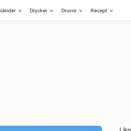
nländer
Drycker
Druvor
Recept
Likn