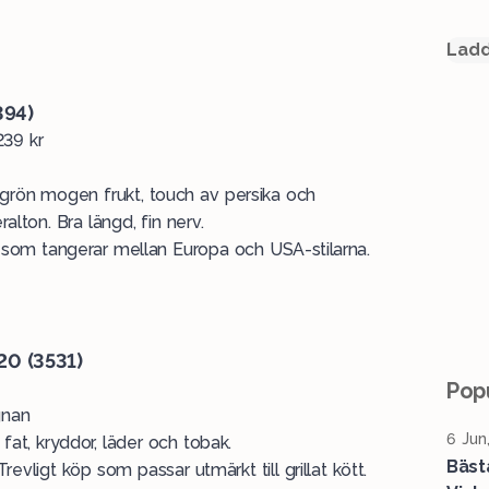
Ladd
394)
239 kr
ulgrön mogen frukt, touch av persika och
ralton. Bra längd, fin nerv.
om tangerar mellan Europa och USA-stilarna.
20 (3531)
Popu
gnan
6 Jun
 fat, kryddor, läder och tobak.
Bäst
vligt köp som passar utmärkt till grillat kött.