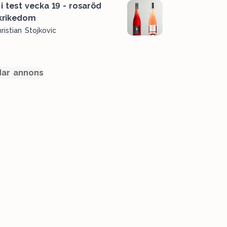
 i test vecka 19 - rosaröd
krikedom
ristian Stojkovic
ar annons