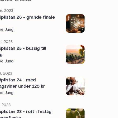
n, 2023
öplistan 26 - grande finale
ke Jung
n, 2023
plistan 25 - bussig till
g
ke Jung
n, 2023
öplistan 24 - med
agsviner under 120 kr
ke Jung
, 2023
plistan 23 - rött i festlig
numflaska