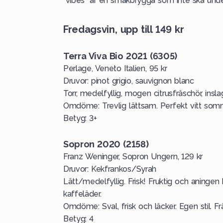
"vibes" är en smakbrygga som inte ska unde
Fredagsvin, upp till 149 kr
Terra Viva Bio 2021 (6305)
Perlage, Veneto Italien, 95 kr
Druvor: pinot grigio, sauvignon blanc
Torr, medelfyllig, mogen citrusfräschör, ins
Omdöme: Trevlig lättsam. Perfekt vitt som
Betyg: 3+
Sopron 2020 (2158)
Franz Weninger, Sopron Ungern, 129 kr
Druvor: Kekfrankos/Syrah
Lätt/medelfyllig. Frisk! Fruktig och aningen 
kaffeläder.
Omdöme: Sval, frisk och läcker. Egen stil. Fräc
Betyg: 4