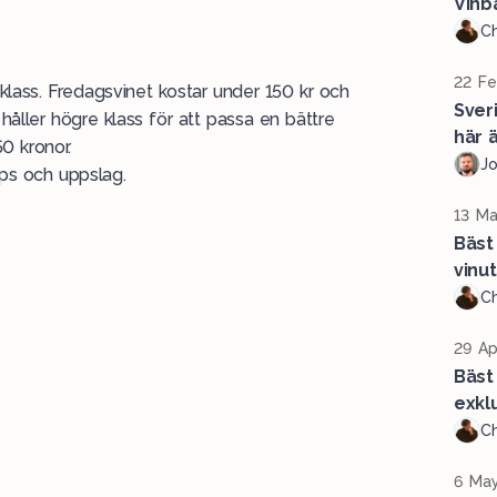
Vinb
Ch
22 Fe
isklass. Fredagsvinet kostar under 150 kr och
Sver
, håller högre klass för att passa en bättre
här ä
0 kronor.
J
ips och uppslag.
13 Ma
Bäst
vinu
Ch
29 Ap
Bäst 
exklu
Ch
6 May