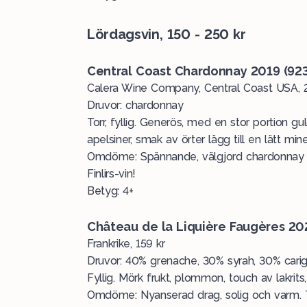
Lördagsvin, 150 - 250 kr
Central Coast Chardonnay 2019 (92
Calera Wine Company, Central Coast USA, 
Druvor: chardonnay
Torr, fyllig. Generös, med en stor portion g
apelsiner, smak av örter lägg till en lätt mine
Omdöme: Spännande, välgjord chardonnay s
Finlirs-vin!
Betyg: 4+
Château de la Liquière Faugères 20
Frankrike, 159 kr
Druvor: 40% grenache, 30% syrah, 30% cari
Fyllig. Mörk frukt, plommon, touch av lakrits,
Omdöme: Nyanserad drag, solig och varm. Tre