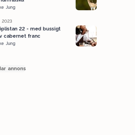
ke Jung
, 2023
öplistan 22 - med bussigt
av cabernet franc
ke Jung
ar annons