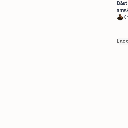
Bäst
sma
Ch
Ladd