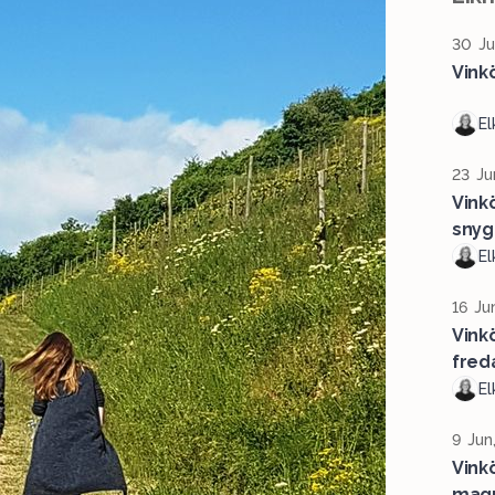
30 Ju
Vink
El
23 Ju
Vinkö
snyg
El
16 Ju
Vink
fred
El
9 Jun
Vinkö
mag