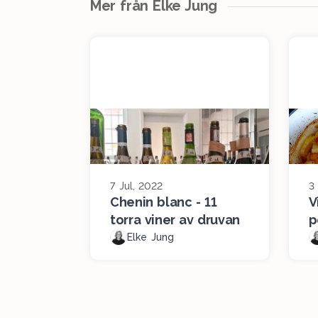
Mer från Elke Jung
7 Jul, 2022
3
Chenin blanc - 11
V
torra viner av druvan
p
Elke Jung