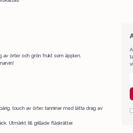
rskattas!
A
A
lag av örter och grön frukt som äpplen.
t
marvin!
v
bärig, touch av örter, tanniner med lätta drag av
k. Utmärkt till grillade fläskrätter.