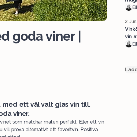
El
2 Jun
Vink
 goda viner |
vin 
El
Ladd
d ett väl valt glas vin till.
oda viner.
inet som matchar maten perfekt. Eller ett vin
l prova alternativt ett favoritvin. Positiva