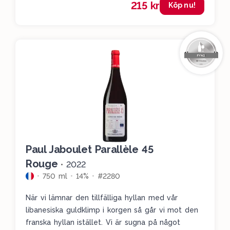
215 kr
viol, choklad, nymalda kryddor och färska örter.
Köp nu!
Det är en salig blandning av mörkt, varmt och
kraftfullt. Det är otroligt mycket smak i vinet och
det imponerar rejält på oss för pengen på 215
kronor. Dundervin till den kryddiga och örtiga
höstgrytan.
Paul Jaboulet Parallèle 45
Rouge
•
2022
750 ml
14%
#2280
När vi lämnar den tillfälliga hyllan med vår
libanesiska guldklimp i korgen så går vi mot den
franska hyllan istället. Vi är sugna på något