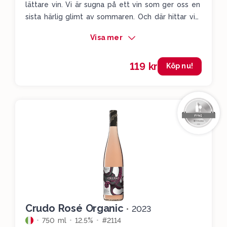
lättare vin. Vi är sugna på ett vin som ger oss en
sista härlig glimt av sommaren. Och där hittar vi
det här Cotes du Rhone-vinet. Supercharmigt
Visa mer
med en härligt aromatisk doft. Tänkt dig att du
stoppar ner näsan i en bärkorg där du möts av
119 kr
skogshallon och jordgubbar, men även av lite
Köp nu!
rosenblad. Bärigt, blommigt och lite kryddigt.
Servera lite svalt och njut av detta pangvin.
Crudo Rosé Organic
•
2023
750 ml
12.5%
#2114