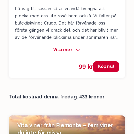
På väg till kassan så är vi ändå tvungna att
plocka med oss lite rosé hem också. Vi faller på
bläckfiskvinet Crudo. Det här förvånade oss
första gången vi drack det och det har blivit mer
av de förvånande blickarna under sommaren när
vi fortsatt dricka det. Ungdomligt och bärigt med
Visa mer
massvis av vita persikor, vattenmelon och färska
örter. Ett riktigt trevlig rosévin som förtjänar en
99 kr
plats i korgen. Nu är vi nöjda, glada och
Köp nu!
mysfaktorn är på topp med dessa tre viner.
Total kostnad denna fredag: 433 kronor
Vita viner från Piemonte – fem viner
du inte får missa