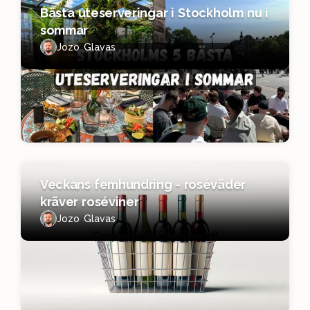
Bästa uteserveringar i Stockholm nu i
sommar
Jozo Glavas
Veckans femhundring - roséväder
kräver roséviner
Jozo Glavas