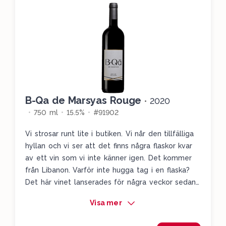
B-Qa de Marsyas Rouge
•
2020
750 ml
15.5%
#91902
Vi strosar runt lite i butiken. Vi når den tillfälliga
hyllan och vi ser att det finns några flaskor kvar
av ett vin som vi inte känner igen. Det kommer
från Libanon. Varför inte hugga tag i en flaska?
Det här vinet lanserades för några veckor sedan,
men vi fick möjlighet att testa det först nu i
Visa mer
veckan. Här kommer du mötas av härligt solkysst
mörk dov frukt med massvis av svarta vinbär,