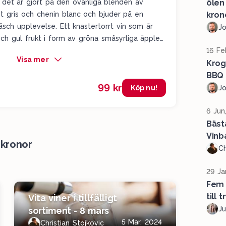
 det är gjort på den ovanliga blenden av
ölen
not gris och chenin blanc och bjuder på en
kron
 fräsch upplevelse. Ett knastertorrt vin som är
J
h gul frukt i form av gröna småsyrliga äpplen,
n. Här finns även ett snyggt limebett i slutet
16 Fe
Visa mer
. Ett prisvärt vitt som imponerar.
Krog
BBQ 
99 kr
Köp nu!
J
6 Jun
Bäst
Vinb
 kronor
Ch
29 Ja
Fem 
till t
Vita viner i tillfälligt
Ju
sortiment - 8 mars
5 Mar, 2024
Christian Stojkovic