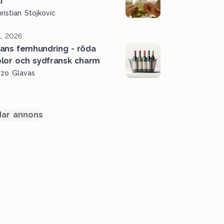
i
ristian Stojkovic
l, 2026
ans femhundring - röda
lor och sydfransk charm
ozo Glavas
ar annons