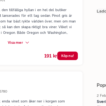
001
 den tillfälliga hyllan i en hel del butiker
Ladd
t lanserades för ett tag sedan. Pinot gris är
 som har bäst rykte världen över, men om man
 så kan den skapa riktigt bra viner. Vilket vi
d i Oregon. Både Oregon och Washington
för vinerna de skapar. Och just Pike Road är
Visa mer
nt för viner från just Oregon. I det här vinet får
ungdomlig och energisk pinot gris med mycket
191 kr
äron, vit persika, lite kryddor, vit persika och
Köp nu!
. Detta är härligt slankt, rent och välgjort. En
m bjussar på en väldigt trevlig och matvänlig
Popu
5780
2 Feb
t enda vinet som åker ner i korgen som
Sver