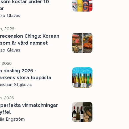
 som kostar under 10
or
ozo Glavas
b, 2026
recension Chingu: Korean
som är värd namnet
ozo Glavas
, 2026
a riesling 2026 -
ankens stora topplista
ristian Stojkovic
n, 2026
perfekta vinmatchningar
ryffel
lia Engström