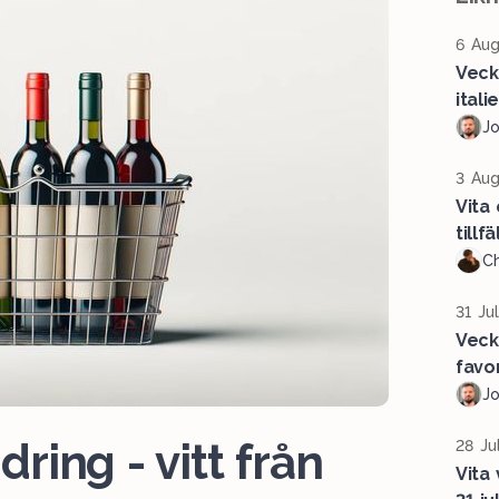
6 Aug
Veck
ital
J
3 Aug
Vita
tillf
Ch
31 Ju
Veck
favor
J
ing - vitt från
28 Ju
Vita 