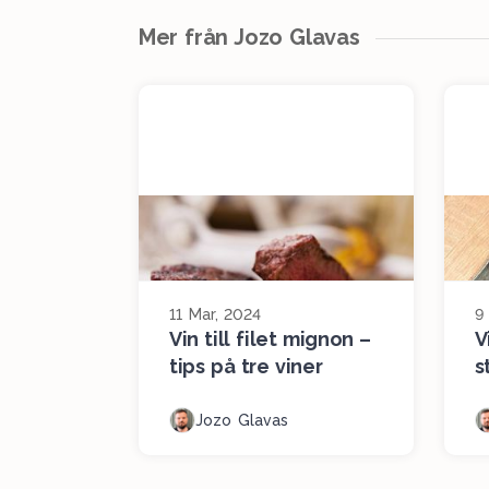
Mer från Jozo Glavas
11 Mar, 2024
9
Vin till filet mignon –
V
tips på tre viner
s
Jozo Glavas