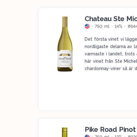
Chateau Ste Mi
750 ml
14%
#64
Det första vinet vi lägg
nordligaste delarna av l
varmaste i landet, trots 
här vinet från Ste Miche
chardonnay-viner så är de
där. Detta bjuder på mas
äpplen, äppelblommor, tr
och vanilj. Detta är fort
Tack vare sin fina syra l
tyngd och smärighet. Väl
mer än smörade, rejält e
hyllan.
Pike Road Pinot 