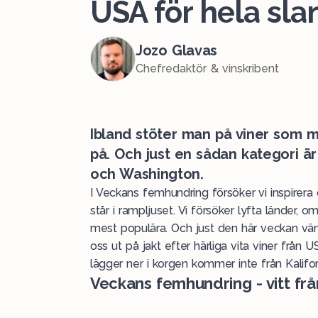
USA för hela sla
Jozo Glavas
Chefredaktör & vinskribent
Ibland stöter man på viner som ma
på. Och just en sådan kategori ä
och Washington.
I Veckans femhundring försöker vi inspirer
står i rampljuset. Vi försöker lyfta länder, 
mest populära. Och just den här veckan vän
oss ut på jakt efter härliga vita viner från
lägger ner i korgen kommer inte från Kalif
Veckans femhundring - vitt frå