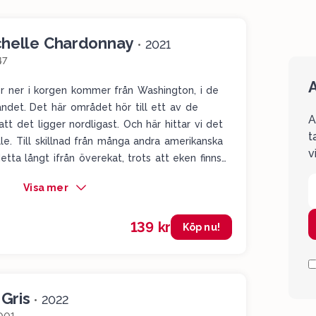
chelle Chardonnay
•
2021
47
A
er ner i korgen kommer från Washington, i de
andet. Det här området hör till ett av de
A
att det ligger nordligast. Och här hittar vi det
t
lle. Till skillnad från många andra amerikanska
v
tta långt ifrån överekat, trots att eken finns
svis av gul, ungdomlig frukt i form av gula
Visa mer
opiska frukt, en gnutta smör, lite vitpeppar
satt fräscht med lite solmogen citron i slutet.
139 kr
yckas man snarare koppla vinet till fräschör än
Köp nu!
digt välgjort och visar att det finns mycket
kade chardonnay-viner från Kalifornien på
Gris
•
2022