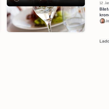
12 Ja
Bäst
kron
J
Ladd