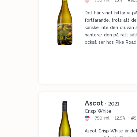
750 ml
13%
#92
Det här vinet hittar vi på
fortfarande, trots att de
kanske inte den druvan
hanterar den på rätt sätt
också ser hos Pike Roa
förtjänar uppmärksamhet 
en riktigt bra representa
vi en härligt intensiv, 
gul frukt i form av gula p
en fin citrussyra i slutet
supersnygg pinot gris so
upplevelse.
Ascot
•
2021
Crisp White
750 ml
12.5%
#5
Ascot Crisp White är de