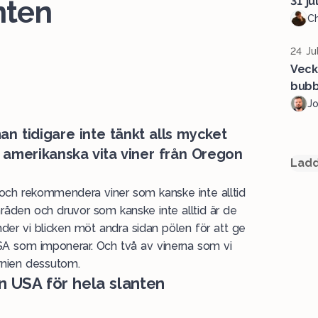
31 jul
nten
Ch
24 Ju
Veck
bubb
J
n tidigare inte tänkt alls mycket
r amerikanska vita viner från Oregon
Ladd
a och rekommendera viner som kanske inte alltid
områden och druvor som kanske inte alltid är de
der vi blicken möt andra sidan pölen för att ge
 USA som imponerar. Och två av vinerna som vi
ornien dessutom.
n USA för hela slanten