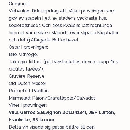
Öregrund.
Vinbanken fick uppdrag att hålla i provningen som
gick av stapeln i ett av stadens vackraste hus,
societetshuset. Och trots kvällens lätt regntunga
himmel var utsikten slående över slipade klipphällar
och det gråfärgade Bottenhavet.
Ostar i provningen:
Brie, vitmögel
Taleggio, kittost (på franska kallas denna grupp "les
croûtes lavées").
Gruyère Reserve
Old Dutch Master
Roquefort Papillon
Marmelad: Päron/Granatäpple/Calvados
Viner i provningen:
Villa Garros Sauvignon 2011(4184), J&F Lurton,
Frankrike, 85 kronor
Detta vin visade sig passa bättre till den