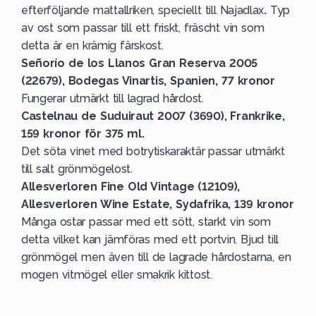
efterföljande mattallriken, speciellt till Najadlax
.
Typ
av ost som passar till ett friskt, fräscht vin som
detta är en krämig färskost.
Señorío de los Llanos Gran Reserva 2005
(22679), Bodegas Vinartis, Spanien, 77 kronor
Fungerar utmärkt till lagrad hårdost.
Castelnau de Suduiraut 2007 (3690), Frankrike,
159 kronor för 375 ml.
Det söta vinet med botrytiskaraktär passar utmärkt
till salt grönmögelost.
Allesverloren Fine Old Vintage (12109),
Allesverloren Wine Estate, Sydafrika, 139 kronor
Många ostar passar med ett sött, starkt vin som
detta vilket kan jämföras med ett portvin. Bjud till
grönmögel men även till de lagrade hårdostarna, en
mogen vitmögel eller smakrik kittost.