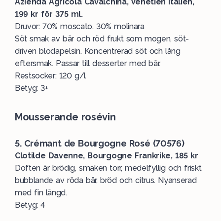
Azienda Agricola Cavalchina, Venetien Italien,
199 kr för 375 ml.
Druvor: 70% moscato, 30% molinara
Söt smak av bär och röd frukt som mogen, söt-
driven blodapelsin. Koncentrerad söt och lång
eftersmak. Passar till desserter med bär.
Restsocker: 120 g/l
Betyg: 3+
Mousserande rosévin
5. Crémant de Bourgogne Rosé (70576)
Clotilde Davenne, Bourgogne Frankrike, 185 kr
Doften är brödig, smaken torr, medelfyllig och friskt
bubblande av röda bär, bröd och citrus. Nyanserad
med fin längd.
Betyg: 4