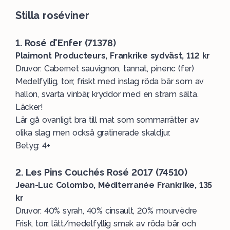
Stilla roséviner
1. Rosé d'Enfer (71378)
Plaimont Producteurs, Frankrike sydväst, 112 kr
Druvor: Cabernet sauvignon, tannat, pinenc (fer)
Medelfyllig, torr, friskt med inslag röda bär som av
hallon, svarta vinbär, kryddor med en stram sälta.
Läcker!
Lär gå ovanligt bra till mat som sommarrätter av
olika slag men också gratinerade skaldjur.
Betyg: 4+
2. Les Pins Couchés Rosé 2017 (74510)
Jean-Luc Colombo, Méditerranée Frankrike, 135
kr
Druvor: 40% syrah, 40% cinsault, 20% mourvèdre
Frisk, torr, lätt/medelfyllig smak av röda bär och