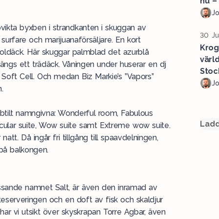
nu –
J
vikta byxben i strandkanten i skuggan av
30 Ju
, surfare och marijuanaförsäljare. En kort
Krog
 soldäck. Här skuggar palmblad det azurblå
värl
ängs ett trädäck. Våningen under huserar en dj
Stoc
Soft Cell. Och medan Biz Markie’s ”Vapors”
J
.
ubtilt namngivna: Wonderful room, Fabulous
Ladd
acular suite, Wow suite samt Extreme wow suite.
natt. Då ingår fri tillgång till spaavdelningen,
 på balkongen.
ssande namnet Salt, är även den inramad av
teserveringen och en doft av fisk och skaldjur
d har vi utsikt över skyskrapan Torre Agbar, även