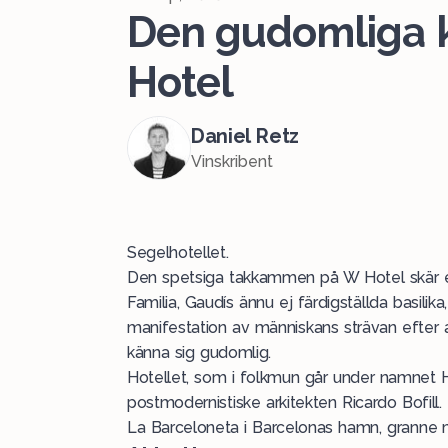
Den gudomliga 
Hotel
Daniel Retz
Vinskribent
Segelhotellet.
Den spetsiga takkammen på W Hotel skär et
Familia, Gaudís ännu ej färdigställda basilik
manifestation av människans strävan efter at
känna sig gudomlig.
Hotellet, som i folkmun går under namnet Ho
postmodernistiske arkitekten Ricardo Bofil
La Barceloneta i Barcelonas hamn, granne 