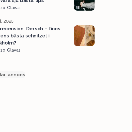
 våra sju bästa tips
ozo Glavas
l, 2025
recension: Dersch – finns
dens bästa schnitzel i
kholm?
ozo Glavas
ar annons