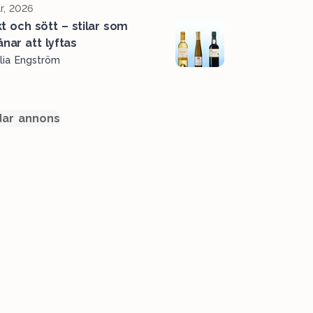
r, 2026
kt och sött – stilar som
änar att lyftas
lia Engström
ar annons