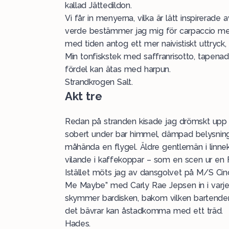
kallad Jättedildon.
Vi får in menyerna, vilka är lätt inspirerade 
verde bestämmer jag mig för carpaccio med ”c
med tiden antog ett mer naivistiskt uttryck,
Min tonfiskstek med saffranrisotto, tapena
fördel kan ätas med harpun.
Strandkrogen Salt.
Akt tre
Redan på stranden kisade jag drömskt upp m
sobert under bar himmel, dämpad belysning, 
måhända en flygel. Äldre gentlemän i linne
vilande i kaffekoppar – som en scen ur en F
Istället möts jag av dansgolvet på M/S Cinder
Me Maybe” med Carly Rae Jepsen in i varj
skymmer bardisken, bakom vilken bartende
det bävrar kan åstadkomma med ett träd.
Hades.