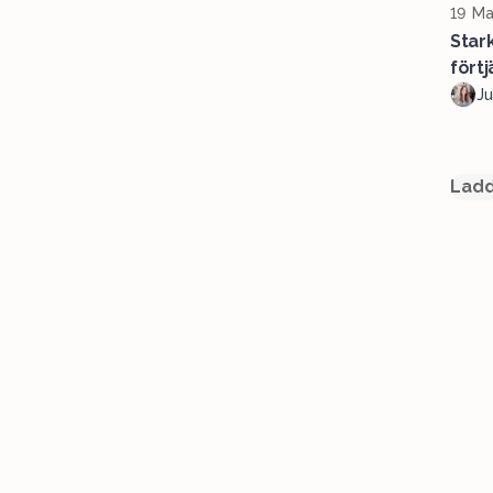
19 Ma
Star
förtj
Ju
Ladd