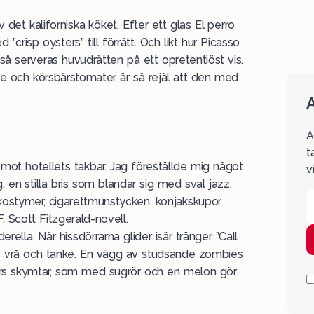
av det kaliforniska köket. Efter ett glas El perro
risp oysters” till förrätt. Och likt hur Picasso
 så serveras huvudrätten på ett opretentiöst vis.
de och körsbärstomater är så rejäl att den med
A
A
t
ot hotellets takbar. Jag föreställde mig något
v
en stilla bris som blandar sig med sval jazz,
kostymer, cigarettmunstycken, konjakskupor
. Scott Fitzgerald-novell.
ella. När hissdörrarna glider isär tränger ”Call
e vrå och tanke. En vägg av studsande zombies
rs skymtar, som med sugrör och en melon gör