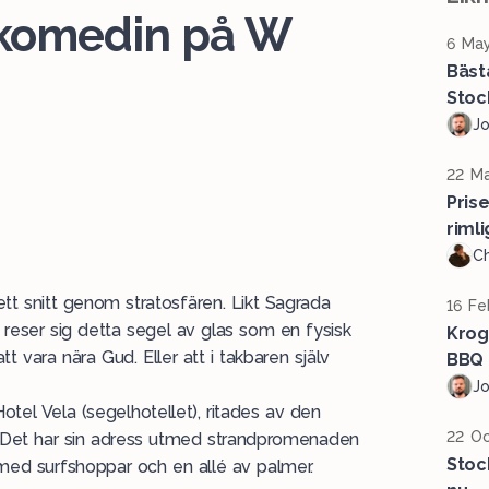
komedin på W
6 May
Bäst
Stoc
J
22 Ma
Pris
rimli
Ch
t snitt genom stratosfären. Likt Sagrada
16 Fe
a, reser sig detta segel av glas som en fysisk
Krog
t vara nära Gud. Eller att i takbaren själv
BBQ 
J
tel Vela (segelhotellet), ritades av den
22 Oc
l. Det har sin adress utmed strandpromenaden
Stoc
med surfshoppar och en allé av palmer.