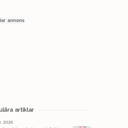
ar annons
lära artiklar
r, 2026