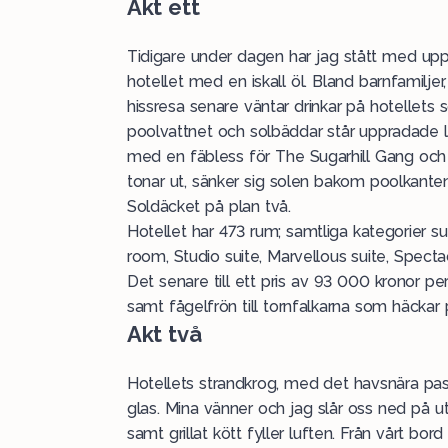
Akt ett
Tidigare under dagen har jag stått med upp
hotellet med en iskall öl. Bland barnfamiljer
hissresa senare väntar drinkar på hotellets
poolvattnet och solbäddar står uppradade l
med en fäbless för The Sugarhill Gang och 
tonar ut, sänker sig solen bakom poolkanten
Soldäcket på plan två.
Hotellet har 473 rum; samtliga kategorier s
room, Studio suite, Marvellous suite, Spect
Det senare till ett pris av 93 000 kronor per 
samt fågelfrön till tornfalkarna som häckar
Akt två
Hotellets strandkrog, med det havsnära pa
glas. Mina vänner och jag slår oss ned på u
samt grillat kött fyller luften. Från vårt bor