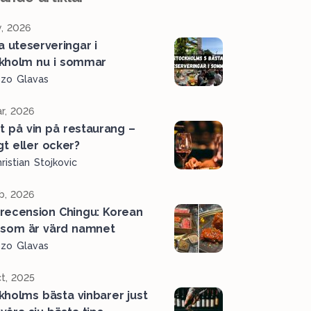
, 2026
a uteserveringar i
kholm nu i sommar
ozo Glavas
r, 2026
et på vin på restaurang –
gt eller ocker?
ristian Stojkovic
b, 2026
recension Chingu: Korean
som är värd namnet
ozo Glavas
t, 2025
kholms bästa vinbarer just