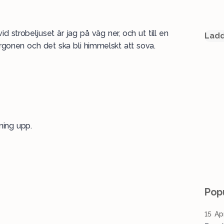
id strobeljuset är jag på väg ner, och ut till en
Ladd
rgonen och det ska bli himmelskt att sova.
ning upp.
Popu
15 Ap