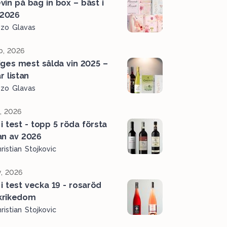
vin på bag in box – bäst i
 2026
ozo Glavas
b, 2026
iges mest sålda vin 2025 –
r listan
ozo Glavas
l, 2026
 i test - topp 5 röda första
an av 2026
ristian Stojkovic
, 2026
 i test vecka 19 - rosaröd
krikedom
ristian Stojkovic