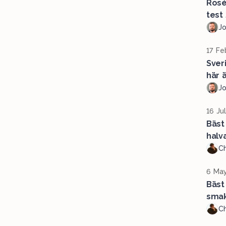
Rosé
test
J
17 Fe
Sver
här ä
J
16 Ju
Bäst
halv
Ch
6 May
Bäst
sma
Ch