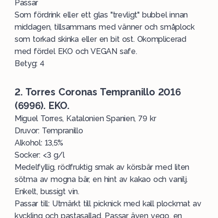
Passar
Som fördrink eller ett glas "trevligt" bubbel innan
middagen, tillsammans med vänner och småplock
som torkad skinka eller en bit ost. Okomplicerad
med fördel EKO och VEGAN safe.
Betyg: 4
2. Torres Coronas Tempranillo 2016
(6996). EKO.
Miguel Torres, Katalonien Spanien, 79 kr
Druvor: Tempranillo
Alkohol: 13,5%
Socker: <3 g/l
Medelfyllig, rödfruktig smak av körsbär med liten
sötma av mogna bär, en hint av kakao och vanilj.
Enkelt, bussigt vin.
Passar till: Utmärkt till picknick med kall plockmat av
kyckling och pastasallad. Passar även vego, en