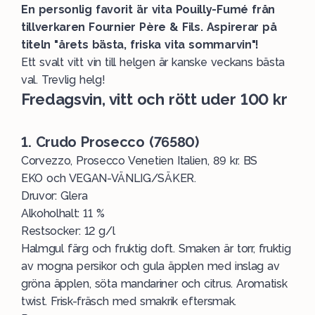
En personlig favorit är vita Pouilly-Fumé från
tillverkaren Fournier Père & Fils. Aspirerar på
titeln "årets bästa, friska vita sommarvin"!
Ett svalt vitt vin till helgen är kanske veckans bästa
val. Trevlig helg!
Fredagsvin, vitt och rött uder 100 kr
1. Crudo Prosecco (76580)
Corvezzo, Prosecco Venetien Italien, 89 kr. BS
EKO och VEGAN-VÄNLIG/SÄKER.
Druvor: Glera
Alkoholhalt: 11 %
Restsocker: 12 g/l
Halmgul färg och fruktig doft. Smaken är torr, fruktig
av mogna persikor och gula äpplen med inslag av
gröna äpplen, söta mandariner och citrus. Aromatisk
twist. Frisk-fräsch med smakrik eftersmak.