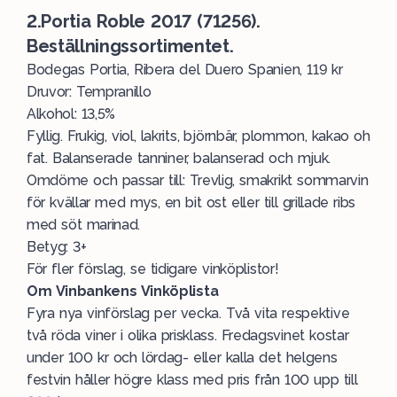
2.Portia Roble 2017 (71256).
Beställningssortimentet.
Bodegas Portia, Ribera del Duero Spanien, 119 kr
Druvor: Tempranillo
Alkohol: 13,5%
Fyllig. Frukig, viol, lakrits, björnbär, plommon, kakao oh
fat. Balanserade tanniner, balanserad och mjuk.
Omdöme och passar till: Trevlig, smakrikt sommarvin
för kvällar med mys, en bit ost eller till grillade ribs
med söt marinad.
Betyg: 3+
För fler förslag, se
tidigare vinköplistor
!
Om Vinbankens Vinköplista
Fyra nya vinförslag per vecka. Två vita respektive
två röda viner i olika prisklass. Fredagsvinet kostar
under 100 kr och lördag- eller kalla det helgens
festvin håller högre klass med pris från 100 upp till