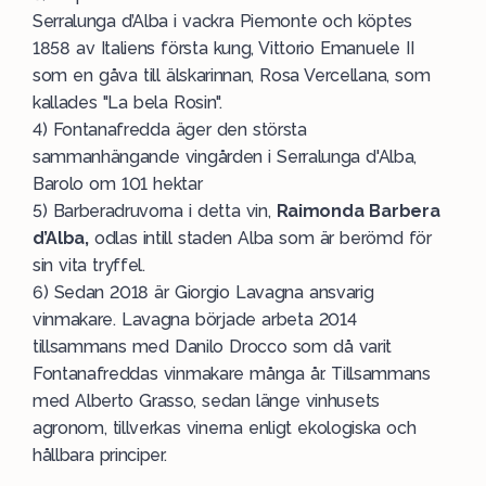
Serralunga d’Alba i vackra Piemonte och köptes
1858 av Italiens första kung, Vittorio Emanuele II
som en gåva till älskarinnan, Rosa Vercellana, som
kallades "La bela Rosin".
4) Fontanafredda äger den största
sammanhängande vingården i Serralunga d'Alba,
Barolo om 101 hektar
5) Barberadruvorna i detta vin,
Raimonda Barbera
d’Alba,
odlas intill staden Alba som är berömd för
sin vita tryffel.
6) Sedan 2018 är Giorgio Lavagna ansvarig
vinmakare. Lavagna började arbeta 2014
tillsammans med Danilo Drocco som då varit
Fontanafreddas vinmakare många år. Tillsammans
med Alberto Grasso, sedan länge vinhusets
agronom, tillverkas vinerna enligt ekologiska och
hållbara principer.