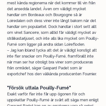
mest kända regionerna när det kommer till vin från
det ansedda landet. Även om väldigt mycket
handlar om
Bordeaux
och
Bourgogne
så är
Loiredalen och dess viner inte långt bakom när det
handlar om popularitet. Dock handlar i stort sett allt
om vinet
Sancerre
, som alltid får väldigt mycket av
strålkastarljuset, och inte alls lika mycket om Pouilly-
Fumé som ligger på andra sidan Loirefloden.
– Jag kan ibland tycka att det är väldigt konstigt att
inte fler snackar om Pouilly-Fumé, framförallt inte
när man ser hur otroligt bra viner som produceras
från området, säger Gaspard Padet som är
exportchef hos den välkända producenten
Fournier
.
"Försök uttala Pouilly-Fumé"
Exakt varför fler inte får upp ögonen för och
uppskattar Pouilly-Fumé är svårt att säga men enligt
Gaspard Padet kan en av orsakerna vara så enkel