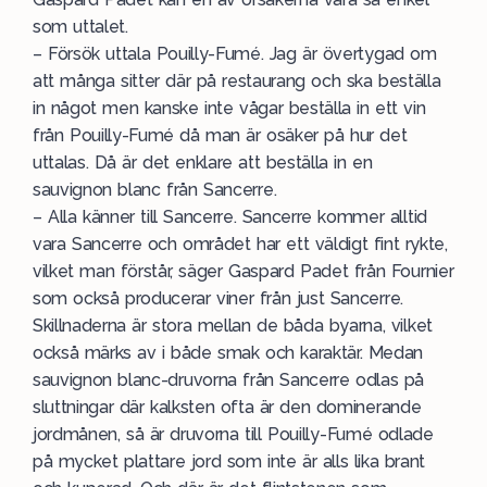
som uttalet.
– Försök uttala Pouilly-Fumé. Jag är övertygad om
att många sitter där på restaurang och ska beställa
in något men kanske inte vågar beställa in ett vin
från Pouilly-Fumé då man är osäker på hur det
uttalas. Då är det enklare att beställa in en
sauvignon blanc
från Sancerre.
– Alla känner till Sancerre. Sancerre kommer alltid
vara Sancerre och området har ett väldigt fint rykte,
vilket man förstår, säger Gaspard Padet från Fournier
som också producerar viner från just Sancerre.
Skillnaderna är stora mellan de båda byarna, vilket
också märks av i både smak och karaktär. Medan
sauvignon blanc-druvorna från Sancerre odlas på
sluttningar där kalksten ofta är den dominerande
jordmånen, så är druvorna till Pouilly-Fumé odlade
på mycket plattare jord som inte är alls lika brant