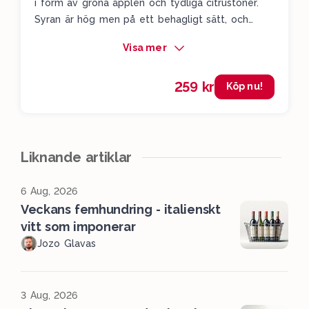
i form av gröna äpplen och tydliga citrustoner.
Syran är hög men på ett behagligt sätt, och
vinet lever kvar i munnen ett bra tag. Bra balans,
Visa mer
fin frukt, hög syra och du kommer känna igen de
tydliga sauvignon blanc-inslagen som finns i vinet.
259 kr
Imponerande!
Köp nu!
Liknande artiklar
6 Aug, 2026
Veckans femhundring - italienskt
vitt som imponerar
Jozo Glavas
3 Aug, 2026