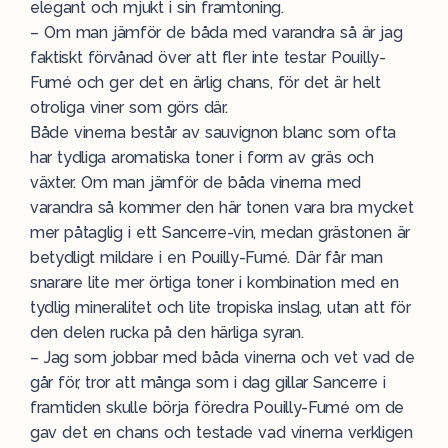
elegant och mjukt i sin framtoning.
– Om man jämför de båda med varandra så är jag
faktiskt förvånad över att fler inte testar Pouilly-
Fumé och ger det en ärlig chans, för det är helt
otroliga viner som görs där.
Både vinerna består av sauvignon blanc som ofta
har tydliga aromatiska toner i form av gräs och
växter. Om man jämför de båda vinerna med
varandra så kommer den här tonen vara bra mycket
mer påtaglig i ett Sancerre-vin, medan grästonen är
betydligt mildare i en Pouilly-Fumé. Där får man
snarare lite mer örtiga toner i kombination med en
tydlig mineralitet och lite tropiska inslag, utan att för
den delen rucka på den härliga syran.
– Jag som jobbar med båda vinerna och vet vad de
går för, tror att många som i dag gillar Sancerre i
framtiden skulle börja föredra Pouilly-Fumé om de
gav det en chans och testade vad vinerna verkligen