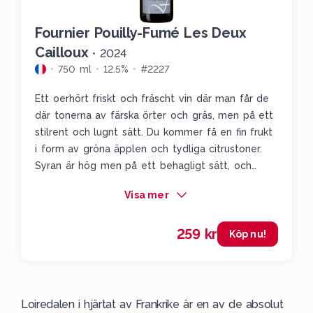
Fournier Pouilly-Fumé Les Deux
Cailloux
•
2024
750 ml
12.5%
#2227
Ett oerhört friskt och fräscht vin där man får de
där tonerna av färska örter och gräs, men på ett
stilrent och lugnt sätt. Du kommer få en fin frukt
i form av gröna äpplen och tydliga citrustoner.
Syran är hög men på ett behagligt sätt, och
vinet lever kvar i munnen ett bra tag. Bra balans,
Visa mer
fin frukt, hög syra och du kommer känna igen de
tydliga sauvignon blanc-inslagen som finns i vinet.
259 kr
Imponerande!
Köp nu!
Loiredalen
i hjärtat av
Frankrike
är en av de absolut