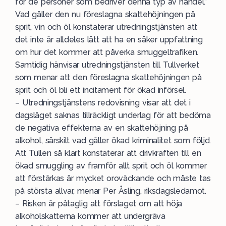
för de personer som bedriver denna typ av handel.”
Vad gäller den nu föreslagna skattehöjningen på
sprit, vin och öl konstaterar utredningstjänsten att
det inte är alldeles lätt att ha en säker uppfattning
om hur det kommer att påverka smuggeltrafiken.
Samtidig hänvisar utredningstjänsten till Tullverket
som menar att den föreslagna skattehöjningen på
sprit och öl bli ett incitament för ökad införsel.
– Utredningstjänstens redovisning visar att det i
dagsläget saknas tillräckligt underlag för att bedöma
de negativa effekterna av en skattehöjning på
alkohol, särskilt vad gäller ökad kriminalitet som följd.
Att Tullen så klart konstaterar att drivkraften till en
ökad smuggling av framför allt sprit och öl kommer
att förstärkas är mycket oroväckande och måste tas
på största allvar, menar Per Åsling, riksdagsledamot.
– Risken är påtaglig att förslaget om att höja
alkoholskatterna kommer att undergräva