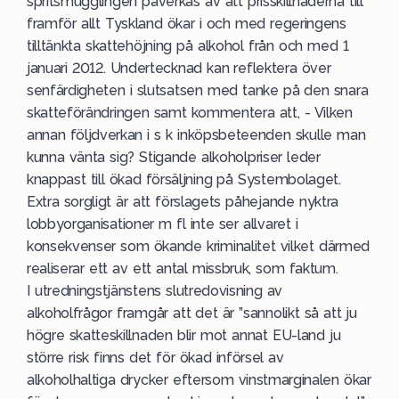
spritsmugglingen påverkas av att prisskillnaderna till
framför allt Tyskland ökar i och med regeringens
tilltänkta skattehöjning på alkohol från och med 1
januari 2012. Undertecknad kan reflektera över
senfärdigheten i slutsatsen med tanke på den snara
skatteförändringen samt kommentera att, - Vilken
annan följdverkan i s k inköpsbeteenden skulle man
kunna vänta sig? Stigande alkoholpriser leder
knappast till ökad försäljning på Systembolaget.
Extra sorgligt är att förslagets påhejande nyktra
lobbyorganisationer m fl inte ser allvaret i
konsekvenser som ökande kriminalitet vilket därmed
realiserar ett av ett antal missbruk, som faktum.
I utredningstjänstens slutredovisning av
alkoholfrågor framgår att det är ”sannolikt så att ju
högre skatteskillnaden blir mot annat EU-land ju
större risk finns det för ökad införsel av
alkoholhaltiga drycker eftersom vinstmarginalen ökar