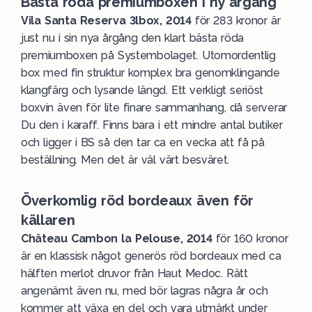
Bästa röda premiumboxen i ny årgång
Vila Santa Reserva 3lbox, 2014
för 283 kronor är
just nu i sin nya årgång den klart bästa röda
premiumboxen på Systembolaget. Utomordentlig
box med fin struktur komplex bra genomklingande
klangfärg och lysande längd. Ett verkligt seriöst
boxvin även för lite finare sammanhang, då serverar
Du den i karaff. Finns bara i ett mindre antal butiker
och ligger i BS så den tar ca en vecka att få på
beställning. Men det är väl värt besväret.
Överkomlig röd bordeaux även för
källaren
Château Cambon la Pelouse, 2014
för 160 kronor
är en klassisk något generös röd bordeaux med ca
hälften merlot druvor från Haut Medoc. Rätt
angenämt även nu, med bör lagras några år och
kommer att växa en del och vara utmärkt under