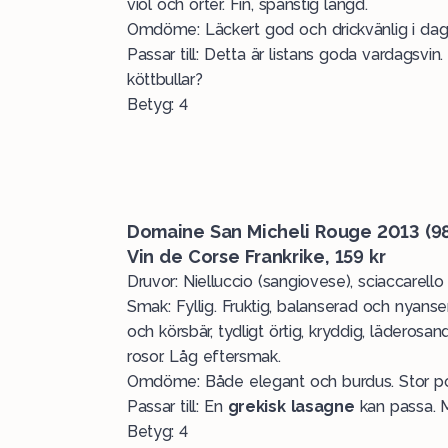
viol och örter. Fin, spänstig längd.
Omdöme: Läckert god och drickvänlig i da
Passar till: Detta är listans goda vardagsvin.
köttbullar?
Betyg: 4
Domaine San Micheli Rouge 2013 (9
Vin de Corse Frankrike, 159 kr
Druvor: Nielluccio (sangiovese), sciaccarel
Smak: Fyllig. Fruktig, balanserad och nyans
och körsbär, tydligt örtig, kryddig, läderosa
rosor. Låg eftersmak.
Omdöme: Både elegant och burdus. Stor pot
Passar till: En
g
rekisk lasagne
kan passa. 
Betyg: 4