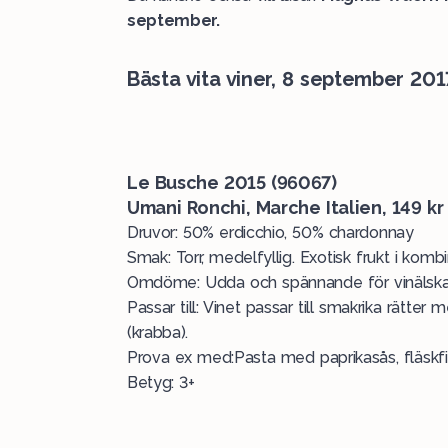
september.
Bästa vita viner, 8 september 201
Le Busche 2015 (96067)
Umani Ronchi, Marche Italien, 149 kr
Druvor: 50% erdicchio, 50% chardonnay
Smak: Torr, medelfyllig. Exotisk frukt i kom
Omdöme: Udda och spännande för vinälska
Passar till: Vinet passar till smakrika rätter 
(krabba).
Prova ex med:Pasta med paprikasås, fläskfi
Betyg: 3+