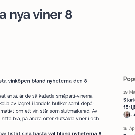
a nya viner 8
Popu
ästa vinköpen bland nyheterna den 8
19 Ma
t antal är de så kallade småparti-vinerna.
Star
 kolla av lagret i landets butiker samt depå-
förtj
lternativt om ett vin står som slutmarkerad. Av
Ju
itta bra, på andra orter slutsålda viner, i och
15 Ap
r listat sina bästa val bland nyheterna 8