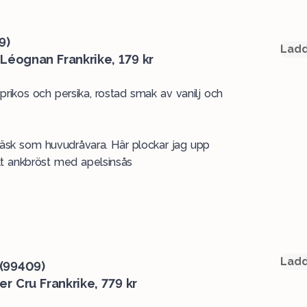
9)
Ladd
Léognan Frankrike, 179 kr
 aprikos och persika, rostad smak av vanilj och
r fläsk som huvudråvara. Här plockar jag upp
 ankbröst med apelsinsås
Ladd
 (99409)
r Cru Frankrike, 779 kr