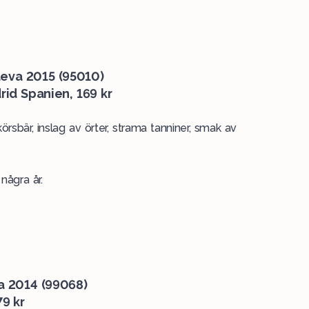
eva 2015 (95010)
id Spanien, 169 kr
örsbär, inslag av örter, strama tanniner, smak av
några år.
ta 2014 (99068)
79 kr