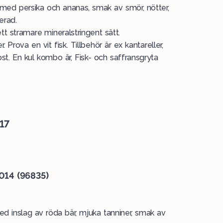
lag med persika och ananas, smak av smör, nötter,
erad.
 stramare mineralstringent sätt.
 Prova en vit fisk. Tillbehör är ex kantareller,
 ost. En kul kombo är, Fisk- och saffransgryta
17
014 (96835)
ed inslag av röda bär, mjuka tanniner, smak av