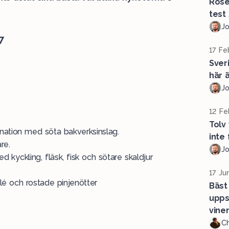
Rosé
test
J
7
17 Fe
Sver
här ä
J
12 Fe
Tolv
bination med söta bakverksinslag.
inte
re.
J
med kyckling, fläsk, fisk och sötare skaldjur
17 Ju
lé och rostade pinjenötter
Bäst
upps
vine
Ch