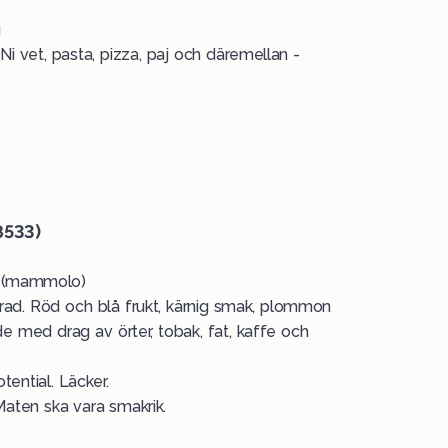
g
 Ni vet, pasta, pizza, paj och däremellan -
8533)
lo (mammolo)
erad. Röd och blå frukt, kärnig smak, plommon
nde med drag av örter, tobak, fat, kaffe och
ential. Läcker.
Maten ska vara smakrik.