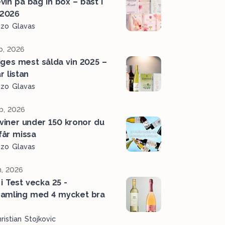
vin på bag in box – bäst i
 2026
ozo Glavas
b, 2026
iges mest sålda vin 2025 –
r listan
ozo Glavas
b, 2026
 viner under 150 kronor du
 får missa
ozo Glavas
n, 2026
 i Test vecka 25 -
amling med 4 mycket bra
r
ristian Stojkovic