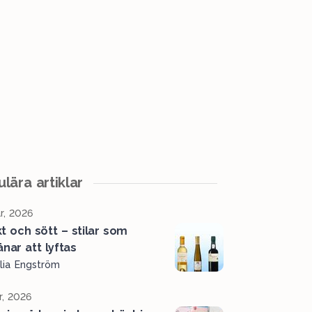
lära artiklar
r, 2026
kt och sött – stilar som
änar att lyftas
lia Engström
r, 2026