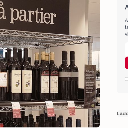
A
A
t
v
Ladd