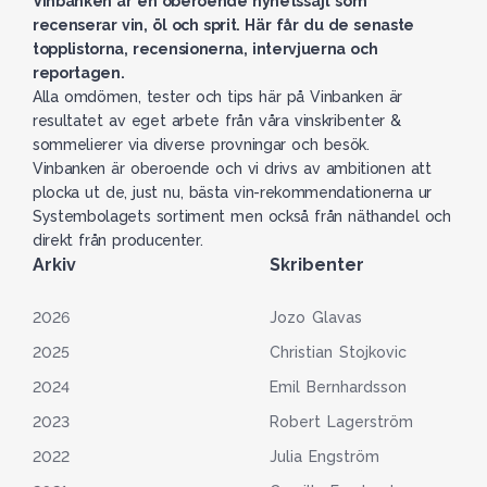
Vinbanken är en oberoende nyhetssajt som
recenserar vin, öl och sprit. Här får du de senaste
topplistorna, recensionerna, intervjuerna och
reportagen.
Alla omdömen, tester och tips här på Vinbanken är
resultatet av eget arbete från våra vinskribenter &
sommelierer via diverse provningar och besök.
Vinbanken är oberoende och vi drivs av ambitionen att
plocka ut de, just nu, bästa vin-rekommendationerna ur
Systembolagets sortiment men också från näthandel och
direkt från producenter.
Arkiv
Skribenter
2026
Jozo Glavas
2025
Christian Stojkovic
2024
Emil Bernhardsson
2023
Robert Lagerström
2022
Julia Engström