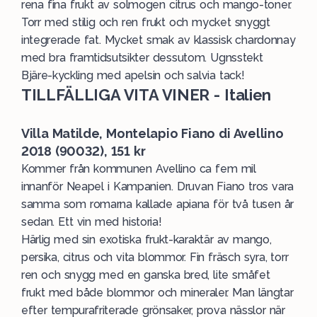
rena fina frukt av solmogen citrus och mango-toner.
Torr med stilig och ren frukt och mycket snyggt
integrerade fat. Mycket smak av klassisk chardonnay
med bra framtidsutsikter dessutom. Ugnsstekt
Bjäre-kyckling med apelsin och salvia tack!
TILLFÄLLIGA VITA VINER - Italien
Villa Matilde, Montelapio Fiano di Avellino
2018 (90032), 151 kr
Kommer från kommunen Avellino ca fem mil
innanför Neapel i Kampanien. Druvan Fiano tros vara
samma som romarna kallade apiana för två tusen år
sedan. Ett vin med historia!
Härlig med sin exotiska frukt-karaktär av mango,
persika, citrus och vita blommor. Fin fräsch syra, torr
ren och snygg med en ganska bred, lite småfet
frukt med både blommor och mineraler. Man längtar
efter tempurafriterade grönsaker, prova nässlor när