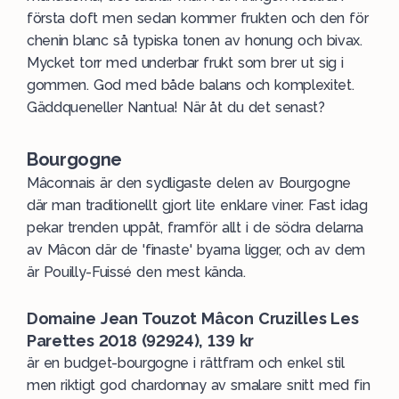
första doft men sedan kommer frukten och den för
chenin blanc så typiska tonen av honung och bivax.
Mycket torr med underbar frukt som brer ut sig i
gommen. God med både balans och komplexitet.
Gäddqueneller Nantua! När åt du det senast?
Bourgogne
Mâconnais är den sydligaste delen av Bourgogne
där man traditionellt gjort lite enklare viner. Fast idag
pekar trenden uppåt, framför allt i de södra delarna
av Mâcon där de 'finaste' byarna ligger, och av dem
är Pouilly-Fuissé den mest kända.
Domaine Jean Touzot Mâcon Cruzilles Les
Parettes 2018 (92924), 139 kr
är en budget-bourgogne i rättfram och enkel stil
men riktigt god chardonnay av smalare snitt med fin