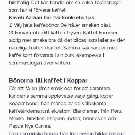
bristfällig. Det kan handla om så enkla förändringar
som hur vi förvarar kaffet.
Kaveh Azizian har två konkreta tips,
1) Välj hela kaffebönor. De håller smaken bäst.
2) Förvara inte ditt kaffe i frysen. Kaffet kommer
aldrig mer smaka bra då det bildas iskristaller av den
naturliga fukten i kaffet. Samma sak händer med
kaffe som förvarats i sin burk, exempelvis i
sommarstugan över vintern.
Bönorna till kaffet i Koppar
För att få en jämn smak och för att garantera
kunderna samma upplevelse varje gång, köper
Koppar bönor från många av de välbekanta
kaffeländerna runt ekvatorn. Bland annat från Peru,
Mexiko, Brasilien, Etiopien, Indien, Indonesien och
Papua Nya Guniea.
Den ekologiska bönan från Indonesien bildar basen i