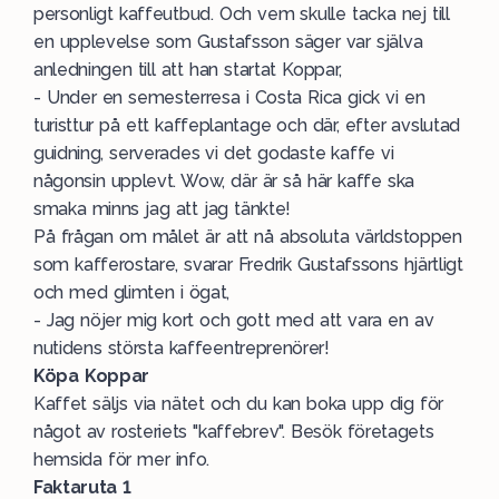
personligt kaffeutbud. Och vem skulle tacka nej till
en upplevelse som Gustafsson säger var själva
anledningen till att han startat Koppar,
- Under en semesterresa i Costa Rica gick vi en
turisttur på ett kaffeplantage och där, efter avslutad
guidning, serverades vi det godaste kaffe vi
någonsin upplevt. Wow, där är så här kaffe ska
smaka minns jag att jag tänkte!
På frågan om målet är att nå absoluta världstoppen
som kafferostare, svarar Fredrik Gustafssons hjärtligt
och med glimten i ögat,
- Jag nöjer mig kort och gott med att vara en av
nutidens största kaffeentreprenörer!
Köpa Koppar
Kaffet säljs via nätet och du kan boka upp dig för
något av rosteriets "kaffebrev". Besök företagets
hemsida för mer info.
Faktaruta 1