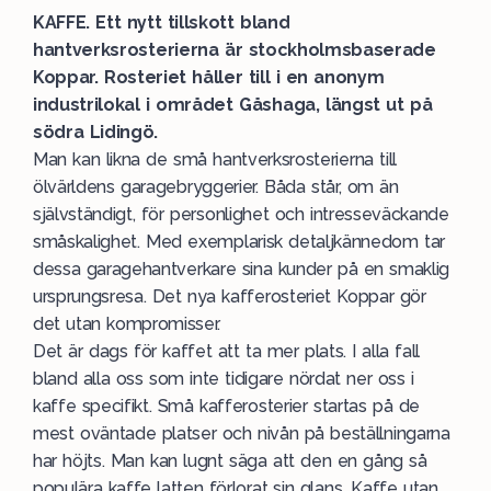
KAFFE. Ett nytt tillskott bland
hantverksrosterierna är stockholmsbaserade
Koppar. Rosteriet håller till i en anonym
industrilokal i området Gåshaga, längst ut på
södra Lidingö.
Man kan likna de små hantverksrosterierna till
ölvärldens garagebryggerier. Båda står, om än
självständigt, för personlighet och intresseväckande
småskalighet. Med exemplarisk detaljkännedom tar
dessa garagehantverkare sina kunder på en smaklig
ursprungsresa. Det nya kafferosteriet Koppar gör
det utan kompromisser.
Det är dags för kaffet att ta mer plats. I alla fall
bland alla oss som inte tidigare nördat ner oss i
kaffe specifikt. Små kafferosterier startas på de
mest oväntade platser och nivån på beställningarna
har höjts. Man kan lugnt säga att den en gång så
populära kaffe latten förlorat sin glans. Kaffe utan