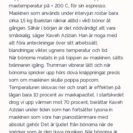
maxtemperatur på + 200 C, för sin espresso.
Maskinen som används under intervjun rostar bara
cirka 1,5 kg (baristan räknar alltid i vikt) bönor åt
gången. Såhär i början är det nödvändigt att vara
småskalig, säger Kaveh Azizian. Han är noga med
att föra anteckningar över sitt arbetssätt,
blandningar, vikter, ugnens temperatur och tid.
När bönorna matats in på toppen av maskinen, sätts
brännaren igång. Trumman vibrerar lätt och när
bönorna spricker upp hörs dova knäppningar, precis
som om maskinen skulle poppa popcorn.
Temperaturen skruvas ner och snart är effekten på
lågan bara 10 procent av maxkapacitet. I startskedet
drog vi upp värmen mot 70 procent, berättar Kaveh
Azizian under tiden som han fortsätter lyssna in
maskinen som vore han pianostämmare med
absolut gehör. Det är ljudet från bönorna när de
spricker som är den ljuva musiken. När bönorna är