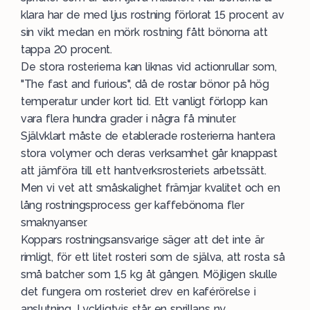
klara har de med ljus rostning förlorat 15 procent av
sin vikt medan en mörk rostning fått bönorna att
tappa 20 procent.
De stora rosterierna kan liknas vid actionrullar som,
"The fast and furious", då de rostar bönor på hög
temperatur under kort tid. Ett vanligt förlopp kan
vara flera hundra grader i några få minuter.
Självklart måste de etablerade rosterierna hantera
stora volymer och deras verksamhet går knappast
att jämföra till ett hantverksrosteriets arbetssätt.
Men vi vet att småskalighet främjar kvalitet och en
lång rostningsprocess ger kaffebönorna fler
smaknyanser.
Koppars rostningsansvarige säger att det inte är
rimligt, för ett litet rosteri som de själva, att rosta så
små batcher som 1,5 kg åt gången. Möjligen skulle
det fungera om rosteriet drev en kaférörelse i
anslutning. Lyckligtvis står en sprillans ny