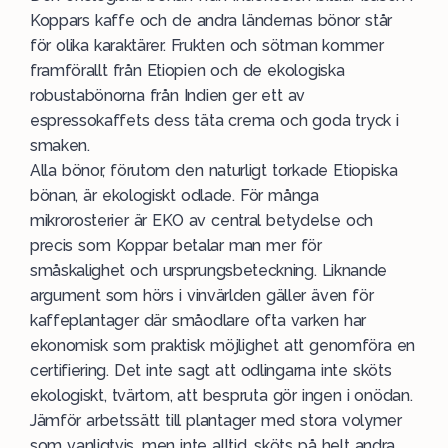
Koppars kaffe och de andra ländernas bönor står
för olika karaktärer. Frukten och sötman kommer
framförallt från Etiopien och de ekologiska
robustabönorna från Indien ger ett av
espressokaffets dess täta crema och goda tryck i
smaken.
Alla bönor, förutom den naturligt torkade Etiopiska
bönan, är ekologiskt odlade. För många
mikrorosterier är EKO av central betydelse och
precis som Koppar betalar man mer för
småskalighet och ursprungsbeteckning. Liknande
argument som hörs i vinvärlden gäller även för
kaffeplantager där småodlare ofta varken har
ekonomisk som praktisk möjlighet att genomföra en
certifiering. Det inte sagt att odlingarna inte sköts
ekologiskt, tvärtom, att bespruta gör ingen i onödan.
Jämför arbetssätt till plantager med stora volymer
som vanligtvis, men inte alltid, sköts på helt andra