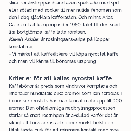
skira porslinskoppar, ibland även spetsade med sprit
eller sötad med socker till mer nutida fenomen som
den i dag självklara kafferasten. Och minns Arlas
Café au Lait kampanj under 1980-talet till den snart
lika bortglömda kaffe latte rörelsen.
Kaveh Azizian
är rostningsansvarige på Koppar
konstaterar,
- Vi märket att kaffeälskare vill köpa nyrostat kaffe
och man vill känna till bönornas ursprung.
Kriterier för att kallas nyrostat kaffe
Kaffebönor är, precis som vindruvor, komplexa och
innehåller hundratals olika aromer som kan förädlas. I
bönor som rostats har man kunnat mäta upp till 900
aromer. Den ofrånkomliga nedbrytningsprocessen
startar så snart rostningen är avslutad varför det är
viktigt att förvara rostade bönor mörkt, helst i en
tätslutande burk för att minimera kontakt med syre.