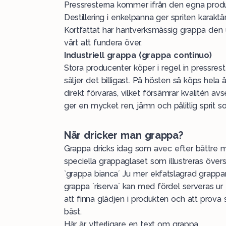
Pressresterna kommer ifrån den egna produk
Destillering i enkelpanna ger spriten karakt
Kortfattat har hantverksmässig grappa den 
värt att fundera över.
Industriell grappa (grappa continuo)
Stora producenter köper i regel in pressres
säljer det billigast. På hösten så köps hela
direkt förvaras, vilket försämrar kvalitén av
ger en mycket ren, jämn och pålitlig sprit s
När dricker man grappa?
Grappa dricks idag som avec efter bättre mål
speciella grappaglaset som illustreras övers
`grappa bianca´ Ju mer ekfatslagrad grappa
grappa `riserva´ kan med fördel serveras u
att finna glädjen i produkten och att prova 
bäst.
Här är
ytterligare en text om grappa.