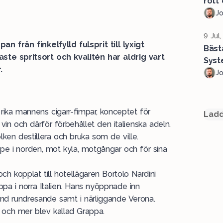
rött 
J
9 Jul
an från finkelfylld fulsprit till lyxigt
Bäst
ste spritsort och kvalitén har aldrig vart
Syst
r.
J
rika mannens cigarr-fimpar, konceptet för
Ladd
n och därför förbehållet den italienska adeln.
lken destillera och bruka som de ville.
e i norden, mot kyla, motgångar och för sina
 kopplat till hotellägaren Bortolo Nardini
ppa i norra Italien. Hans nyöppnade inn
and rundresande samt i närliggande Verona.
 och mer blev kallad Grappa.