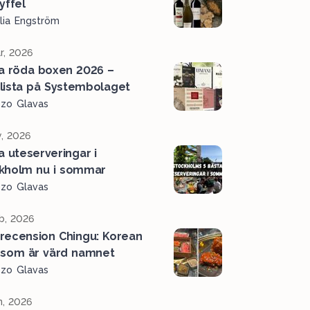
ryffel
lia Engström
r, 2026
a röda boxen 2026 –
lista på Systembolaget
ozo Glavas
, 2026
a uteserveringar i
kholm nu i sommar
ozo Glavas
b, 2026
recension Chingu: Korean
som är värd namnet
ozo Glavas
n, 2026