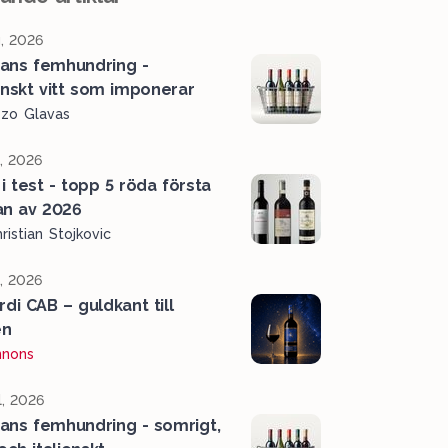
, 2026
ans femhundring -
ienskt vitt som imponerar
ozo Glavas
l, 2026
 i test - topp 5 röda första
an av 2026
ristian Stojkovic
l, 2026
rdi CAB – guldkant till
en
nnons
l, 2026
ans femhundring - somrigt,