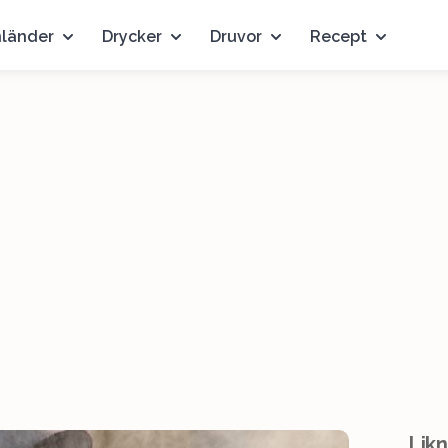
nländer
Drycker
Druvor
Recept
Likn