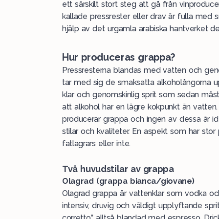
ett särskilt stort steg att gå från vinproduc
kallade pressrester eller drav är fulla me
hjälp av det urgamla arabiska hantverket des
Hur produceras grappa?
Pressresterna blandas med vatten och genom
tar med sig de smaksatta alkoholångorna upp 
klar och genomskinlig sprit som sedan mås
att alkohol har en lägre kokpunkt än vatte
producerar grappa och ingen av dessa är ide
stilar och kvaliteter. En aspekt som har sto
fatlagrars eller inte.
Två huvudstilar av grappa
Olagrad (grappa bianca/giovane)
Olagrad grappa är vattenklar som vodka och 
intensiv, druvig och väldigt upplyftande spri
corretto,” alltså blandad med espresso. Dri