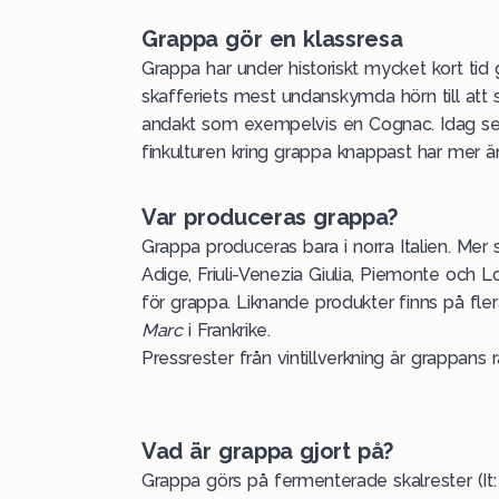
Grappa gör en klassresa
Grappa har under historiskt mycket kort tid g
skafferiets mest undanskymda hörn till att
andakt som exempelvis en Cognac. Idag se
finkulturen kring grappa
knappast har mer ä
Var produceras grappa?
Grappa produceras bara i norra Italien. Mer 
Adige,
Friuli-Venezia Giulia, Piemonte och Lo
för grappa. Liknande produkter finns på fle
Marc
i Frankrike.
Pressrester från vintillverkning är grappans rå
Vad är grappa gjort på?
Grappa görs på fermenterade skalrester (It: vi