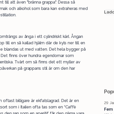
ent till att även "bränna grappa". Dessa så
d smak och alkohol som bara kan extraheras med
Ladd
tillation.
trängs av ånga i ett cylindriskt kärl. Ångan
till en så kallad hjälm där de kyls ner till en
te blandas ut med vatten. Det hela bygger på
n. Det finns över hundra egendomar som
ntiska. Tvärt om så finns det ett myller av
r påverkan på grappans stil är om den har
Popu
oftast billigare är ekfatslagrad. Det är en
29 Ja
tsort som i Italien ofta tas som en “Caffè
Fem 
cks den ren som en aperitif får den gärna vara