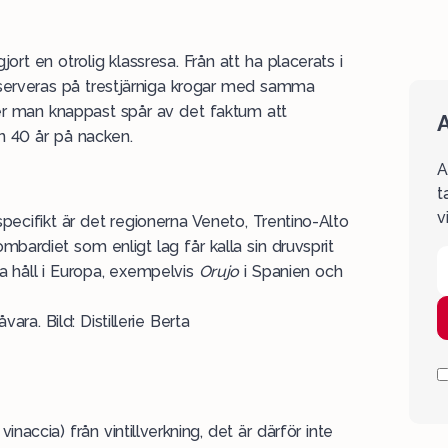
jort en otrolig klassresa. Från att ha placerats i
 serveras på trestjärniga krogar med samma
r man knappast spår av det faktum att
A
n 40 år på nacken.
A
t
v
specifikt är det regionerna Veneto, Trentino-Alto
mbardiet som enligt lag får kalla sin druvsprit
ra håll i Europa, exempelvis
Orujo
i Spanien och
vara. Bild: Distillerie Berta
naccia) från vintillverkning, det är därför inte