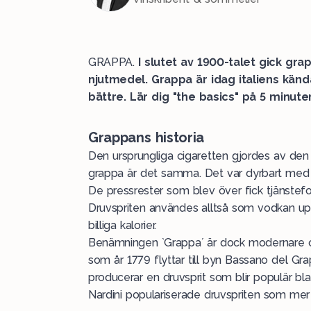
GRAPPA.
I slutet av 1900-talet
gick grapp
njutmedel. Grappa är idag italiens kända
bättre. Lär dig "the basics" på 5 minute
Grappans historia
Den ursprungliga cigaretten gjordes av den 
grappa är det samma. Det var dyrbart med vi
De pressrester som blev över fick tjänstefo
Druvspriten användes alltså som vodkan upp
billiga kalorier.
Benämningen `Grappa´ är dock modernare och
som år 1779 flyttar till byn Bassano del Gra
producerar en druvsprit som blir populär bl
Nardini populariserade druvspriten som mer