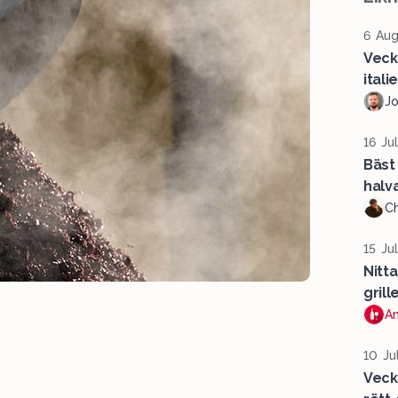
6 Aug
Veck
ital
J
16 Ju
Bäst
halv
Ch
15 Ju
Nitta
grill
A
10 Ju
Veck