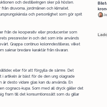
tionen och destilleringen sker på hösten.
Bäst
är från druvorna, jordmånen och klimatet.
kron
ursprungskänsla och personlighet som gör sprit
J
ter från de kooperativ eller producenter som
Ladd
 årets pressrester in och det som inte används
sevärt. Grappa continuo kolonndestilleras, vilket
om saknar bredare karaktär från råvaran.
tider, eller för att förgylla de sämre. Det
t i artikeln är bäst för de den ung olagrade
n är desto vidare glas kan du använda. En
r en cognacs-kupa. Som med all dryck
gäller det
sig fram till det konsumtionssätt som du gillar