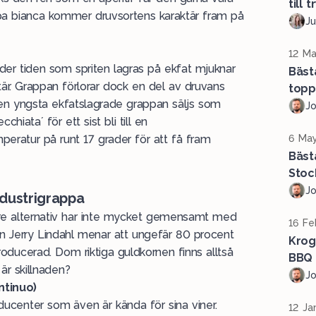
till t
appa bianca kommer druvsortens karaktär fram på
Ju
12 Ma
nder tiden som spriten lagras på ekfat mjuknar
Bäst
är. Grappan förlorar dock en del av druvans
topp
n yngsta ekfatslagrade grappan säljs som
J
chiata´ för ett sist bli till en
mperatur på runt 17 grader för att få fram
6 May
Bäst
Stoc
J
dustrigrappa
gare alternativ har inte mycket gemensamt med
16 Fe
n Jerry Lindahl menar att ungefär 80 procent
Krog
roducerad. Dom riktiga guldkornen finns alltså
BBQ 
r skillnaden?
J
tinuo)
ducenter som även är kända för sina viner.
12 Ja