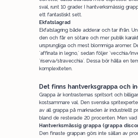
sval, runt 10 grader. I hantverksmässig gr
ett fantastiskt sett.
Ekfatslagrad
Ekfatslagring både adderar och tar ifrån. U
den och får en sötare och mer publik karakt
ursprungliga och mest blommiga aromer. De
`affinata in legno,´ sedan följer `vecchia/invec
`riserva/stravecchia´. Dessa bör hålla en te
komplexiteten.
Det finns hantverksgrappa och in
Grappa är kontrasternas spritsort och billi
kostsammare val. Den svenska spritexperte
av all grappa på marknaden är industriellt p
bland de resterade 20 procenten. Men vad ä
Hantverksmässig grappa (grappa discon
Den finaste grappan görs inte sällan av pro