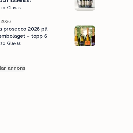
och italienskt
ozo Glavas
, 2026
a prosecco 2026 på
embolaget – topp 6
ozo Glavas
ar annons