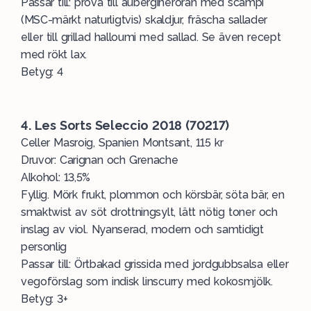
Passar till: prova till
aubergineröran med scampi
(MSC-märkt naturligtvis) skaldjur, fräscha sallader
eller till grillad halloumi med sallad. Se även recept
med rökt lax.
Betyg: 4
4. Les Sorts Seleccio 2018 (70217)
Celler Masroig, Spanien Montsant, 115 kr
Druvor: Carignan och Grenache
Alkohol: 13,5%
Fyllig. Mörk frukt, plommon och körsbär, söta bär, en
smaktwist av söt drottningsylt, lätt nötig toner och
inslag av viol. Nyanserad, modern och samtidigt
personlig
Passar till:
Örtbakad grissida med jordgubbsalsa
eller
vegoförslag som
indisk linscurry med kokosmjölk.
Betyg: 3+