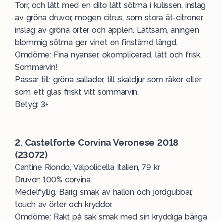
Torr, och lätt med en dito lätt sötma i kulissen, inslag
av gröna druvor, mogen citrus, som stora ät-citroner,
inslag av gröna örter och äpplen. Lättsam, aningen
blommig sötma ger vinet en finstämd längd.
Omdöme: Fina nyanser, okomplicerad, lätt och frisk.
Sommarvin!
Passar till: gröna sallader, till skaldjur som räkor eller
som ett glas friskt vitt sommarvin.
Betyg: 3+
2. Castelforte Corvina Veronese 2018
(23072)
Cantine Riondo, Valpolicella Italien, 79 kr
Druvor: 100% corvina
Medelfyllig. Bärig smak av hallon och jordgubbar,
touch av örter och kryddor.
Omdöme: Rakt på sak smak med sin kryddiga bäriga