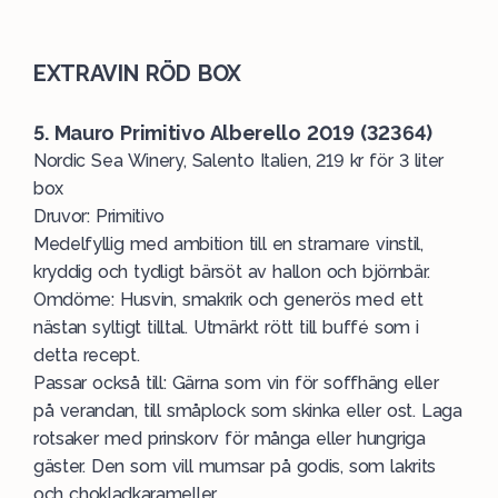
EXTRAVIN RÖD BOX
5. Mauro Primitivo Alberello 2019
(32364)
Nordic Sea Winery, Salento Italien, 219 kr för 3 liter
box
Druvor:
Primitivo
Medelfyllig med ambition till en stramare vinstil,
kryddig och tydligt bärsöt av hallon och björnbär.
Omdöme: Husvin, smakrik och generös med ett
nästan syltigt tilltal. Utmärkt rött till buffé som i
detta recept.
Passar också till: Gärna som vin för soffhäng eller
på verandan, till småplock som skinka eller ost.
Laga
rotsaker med prinskorv för många eller hungriga
gäster
. Den som vill mumsar på godis, som lakrits
och chokladkarameller.