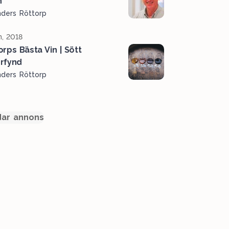
n
nders Röttorp
n, 2018
orps Bästa Vin | Sött
rfynd
nders Röttorp
ar annons