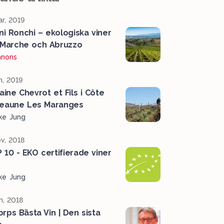
r, 2019
i Ronchi – ekologiska viner
 Marche och Abruzzo
nnons
n, 2019
ine Chevrot et Fils i Côte
eaune Les Maranges
ke Jung
v, 2018
 10 - EKO certifierade viner
ke Jung
n, 2018
orps Bästa Vin | Den sista