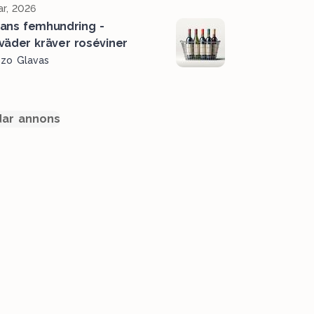
r, 2026
ans femhundring -
väder kräver roséviner
ozo Glavas
ar annons