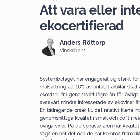
Att vara eller int
ekocertifierad
Anders Röttorp
Vinskribent
Systembolaget har engagerat sig starkt för a
målsättning att 10% av antalet artiklar skall 
ekoviner är i genomsnitt lägre än för övrig
avsevärt mindre intresserade av ekoviner är
En bidragande orsak till det relativt klena i
genomsnittliga kvalitet i smak och doft i rela
övriga viner. På de senaste åren har kvalit
stigit en hel del och de har kommit fram rik