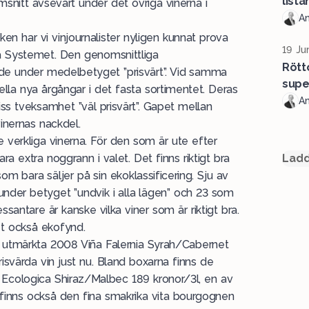
lista
msnitt avsevärt under det övriga vinerna i
A
n har vi vinjournalister nyligen kunnat prova
19 Ju
på Systemet. Den genomsnittliga
Rött
ade under medelbetyget ”prisvärt”. Vid samma
supe
ella nya årgångar i det fasta sortimentet. Deras
A
s tveksamhet ”väl prisvärt”. Gapet mellan
vinernas nackdel.
e verkliga vinerna. För den som är ute efter
ara extra noggrann i valet. Det finns riktigt bra
Ladd
m bara säljer på sin ekoklassificering. Sju av
under betyget ”undvik i alla lägen” och 23 som
ssantare är kanske vilka viner som är riktigt bra.
et också ekofynd.
av utmärkta 2008 Viña Falernia Syrah/Cabernet
isvärda vin just nu. Bland boxarna finns de
Ecologica Shiraz/Malbec 189 kronor/3l, en av
 finns också den fina smakrika vita bourgognen