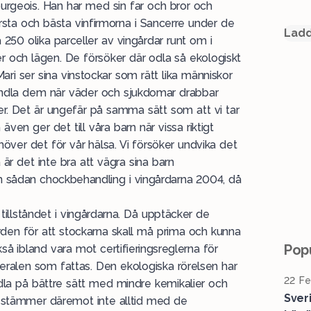
ourgeois. Han har med sin far och bror och
sta och bästa vinfirmorna i Sancerre under de
Ladd
250 olika parceller av vingårdar runt om i
r och lägen. De försöker där odla så ekologiskt
Mari ser sina vinstockar som rätt lika människor
ndla dem när väder och sjukdomar drabbar
er. Det är ungefär på samma sätt som att vi tar
 även ger det till våra barn när vissa riktigt
över det för vår hälsa. Vi försöker undvika det
är det inte bra att vägra sina barn
en sådan chockbehandling i vingårdarna 2004, då
tillståndet i vingårdarna. Då upptäcker de
orden för att stockarna skall må prima och kunna
Popu
så ibland vara mot certifieringsreglerna för
ralen som fattas. Den ekologiska rörelsen har
22 Fe
a på bättre sätt med mindre kemikalier och
Sver
o stämmer däremot inte alltid med de