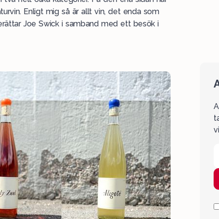
rvin. Enligt mig så är allt vin, det enda som
 berättar Joe Swick i samband med ett besök i
A
A
t
v