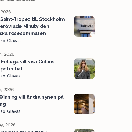
, 2026
 Saint-Tropez till Stockholm
 erövrade Minuty den
ska rosésommaren
ozo Glavas
n, 2026
a Felluga vill visa Collios
 potential
ozo Glavas
n, 2026
Winning vill ändra synen på
ing
ozo Glavas
y, 2026