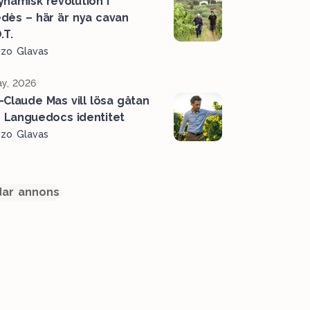
ynamisk revolution i
dès – här är nya cavan
.T.
ozo Glavas
y, 2026
-Claude Mas vill lösa gåtan
g Languedocs identitet
ozo Glavas
ar annons