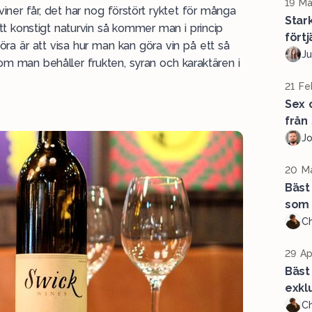
19 Ma
ner får, det har nog förstört ryktet för många
Star
t konstigt naturvin så kommer man i princip
förtj
 göra är att visa hur man kan göra vin på ett så
Ju
som man behåller frukten, syran och karaktären i
21 Fe
Sex 
från
J
20 Ma
Bäst
som 
Ch
29 Ap
Bäst 
exklu
Ch