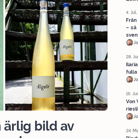
4 Jul
Från
– så
sven
J
28 Ju
Ilari
fulla
J
16 Ju
Von 
riesl
J
ärlig bild av
24 Ma