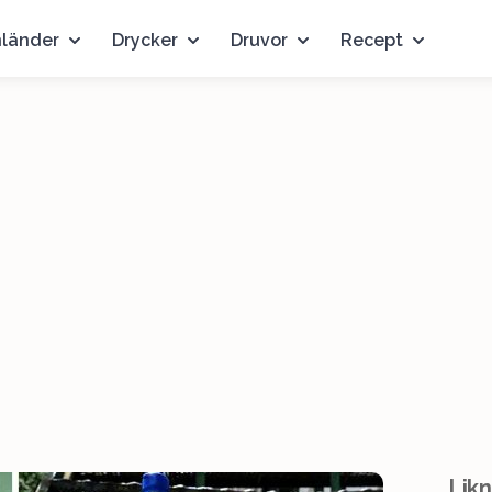
nländer
Drycker
Druvor
Recept
Likn