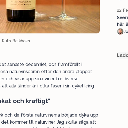
22 Fe
Sver
här ä
J
h Ruth Belkhokh
Ladd
det senaste decenniet, och framförallt i
 ena naturvinsbaren efter den andra ploppat
en och visar upp sina viner för diverse
t alla länder är i olika faser i sin cykel kring
ekat och kraftigt"
k och de första naturvinerna började dyka upp
et kommer till naturviner. Jag skulle säga att