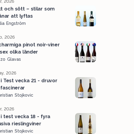
r, 2026
kt och sött – stilar som
änar att lyftas
lia Engström
b, 2026
charmiga pinot noir-viner
 sex olika länder
ozo Glavas
y, 2026
 i Test vecka 21 - druvor
fascinerar
ristian Stojkovic
r, 2026
i test vecka 18 - fyra
siva rieslingviner
ristian Stojkovic