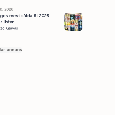
b, 2026
iges mest sålda öl 2025 –
r listan
ozo Glavas
ar annons