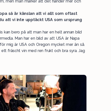
fram, men man märker att det händer mer och
opa så är känslan att vi allt som oftast
 du att vi inte upptäckt USA som ursprung
lvis kan bero på att man har en helt annan bild
örmedla. Man har en bild av att USA är Napa
Men för mig är USA och Oregon mycket mer än så.
tt fräscht vin med ren frukt och bra syra. Jag