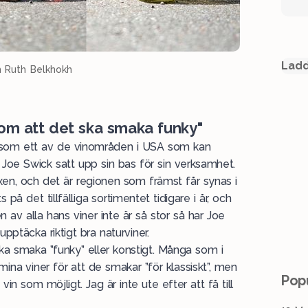
Ladd
h Ruth Belkhokh
 om att det ska smaka funky"
a som ett av de vinområden i USA som kan
r Joe Swick satt upp sin bas för sin verksamhet.
en, och det är regionen som främst får synas i
 på det tillfälliga sortimentet tidigare i år, och
 av alla hans viner inte är så stor så har Joe
upptäcka riktigt bra naturviner.
ska smaka ”funky” eller konstigt. Många som i
 mina viner för att de smakar ”för klassiskt”, men
Popu
in som möjligt. Jag är inte ute efter att få till