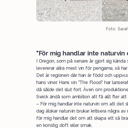
Foto: Sara
"För mig handlar inte naturvin
I Oregon, som på senare år gjort sig känd
levererar allra mest vin för pengarna, så ha
Det är regionen där han är född och uppvux
hans viner. Hans vin ”The Flood” har lanserats
då sålde det slut fort. Även om produktionen
Swick ändå som ambition att få allt fler att 
– För mig handlar inte naturvin om att det 
dag älskar naturvin brukar kritisera några av
för mig handlar det om att skapa ett så bra v
en konstig doft eller smak.