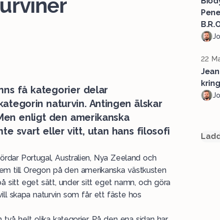
urviner
Biod
Pene
B.R.O
J
22 Ma
Jean
krin
inns få kategorier delar
J
tegorin naturvin. Antingen älskar
 Men enligt den amerikanska
e svart eller vitt, utan hans filosofi
Ladd
kördar
Portugal
,
Australien
, Nya Zeeland och
em till
Oregon
på den
amerikanska
västkusten
på sitt eget sätt, under sitt eget namn, och göra
ill skapa naturvin som får ett fäste hos
två helt olika kategorier. På den ena sidan har