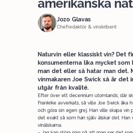
amerikanska nat
Jozo Glavas
Chefredaktör & vinskribent
Naturvin eller klassiskt vin? Det f
konsumenterna lika mycket som ka
man det eller så hatar man det.
vinmakaren Joe Swick så är det int
utgår från kvalité.
Efter över ett decennium utomlands, där s
Frankrike
avverkats, så ville Joe Swick åka h
och göra sin egen grej. Han ville skapa vin 
det exakt så som han själv älskar det. Han v
vinälskarna.
– Jag kan störa mig på att man ser det som 