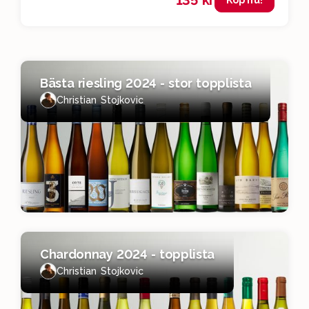
135 kr
med oss. Det här är definitionen av ett fyndvin
och vi får ett leende på läpparna av det.
Bästa riesling 2024 - stor topplista
Christian Stojkovic
Chardonnay 2024 - topplista
Christian Stojkovic