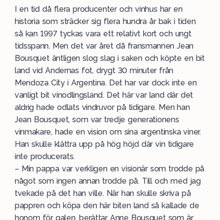
I en tid då flera producenter och vinhus har en
historia som sträcker sig flera hundra år bak i tiden
så kan 1997 tyckas vara ett relativt kort och ungt
tidsspann. Men det var året då fransmannen Jean
Bousquet äntligen slog slag i saken och köpte en bit
land vid Andernas fot, drygt 30 minuter från
Mendoza City i
Argentina
. Det har var dock inte en
vanligt bit vinodlingsland. Det här var land där det
aldrig hade odlats vindruvor på tidigare. Men han
Jean Bousquet, som var tredje generationens
vinmakare, hade en vision om sina argentinska viner.
Han skulle klättra upp på hög höjd där vin tidigare
inte producerats.
– Min pappa var verkligen en visionär som trodde på
något som ingen annan trodde på. Till och med jag
tvekade på det han ville. När han skulle skriva på
pappren och köpa den här biten land så kallade de
honom för galen, berättar Anne Bousquet som är