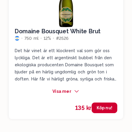
Domaine Bousquet White Brut
750 ml
12%
#2526
Det här vinet är ett klockrent val som gör oss
lyckliga. Det är ett argentinskt bubbel från den
ekologiska producenten Domaine Bousquet som
bjuder på en härlig ungdomlig och grön ton i
doften. Här får vi härligt gröna, syrliga och friska
äpplen, gräna päron, färska örter och en liten
Visa mer
diskret fläderblommighet. Här smyger sig även en
liten ton av kex fram, men framförallt är det den
135 kr
där härligt höga syran och ungdomligheten vi tar
Köp nu!
med oss. Det här är definitionen av ett fyndvin
och vi får ett leende på läpparna av det.