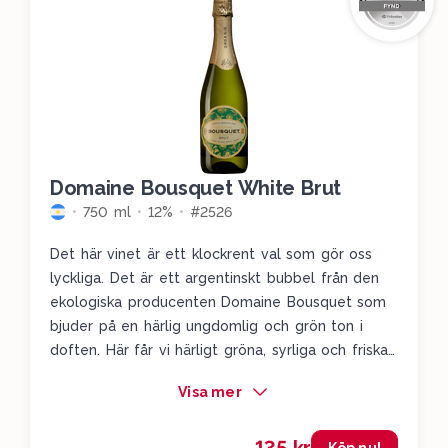
Domaine Bousquet White Brut
750 ml
12%
#2526
Det här vinet är ett klockrent val som gör oss
lyckliga. Det är ett argentinskt bubbel från den
ekologiska producenten Domaine Bousquet som
bjuder på en härlig ungdomlig och grön ton i
doften. Här får vi härligt gröna, syrliga och friska
äpplen, gräna päron, färska örter och en liten
Visa mer
diskret fläderblommighet. Här smyger sig även en
liten ton av kex fram, men framförallt är det den
där härligt höga syran och ungdomligheten vi tar
Köp nu!