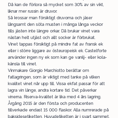
Då kan de förlora så mycket som 30% av sin vikt,
liknar mer russin är druvor.
Så krossar man försiktigt druvorna och jäser
långsamt den söta musten i många långa veckor
tills jästen inte längre orkar. Då brukar vinet vara
nästan helt utjäst och allt socker är förbrukat.
Vinet tappas försiktigt på mindre fat av fransk ek
eller i större liggare av östeuropeisk ek. Castelforte
använder ingen ny ek som kan ge vanilj- eller kola-
känsla till vinet.
Vinmakare Giorgio Marchiotto berättar om
fatlagringen, som är viktigt med tanke på vilken
kvalitet vinet når upp till. Vissa ekfat passar för att
lagra vin länge, andra kortare tid. Det påverkar
vinerna. Riserva-kvalitet är lika med 4 års lagring.
Årgång 2015 är den första och producenten
tillverkade endast 15 000 flaskor. Alla numrerade på
baksidesetiketten. Huvudetiketten är i svart sammet,