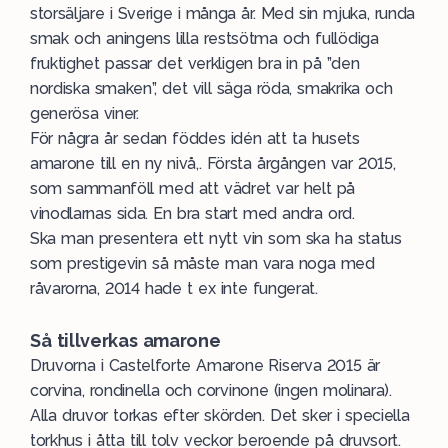
storsäljare i Sverige i många år. Med sin mjuka, runda
smak och aningens lilla restsötma och fullödiga
fruktighet passar det verkligen bra in på ”den
nordiska smaken”, det vill säga röda, smakrika och
generösa viner.
För några år sedan föddes idén att ta husets
amarone till en ny nivå,. Första årgången var 2015,
som sammanföll med att vädret var helt på
vinodlarnas sida. En bra start med andra ord.
Ska man presentera ett nytt vin som ska ha status
som prestigevin så måste man vara noga med
råvarorna, 2014 hade t ex inte fungerat.
Så tillverkas amarone
Druvorna i Castelforte Amarone Riserva 2015 är
corvina, rondinella och corvinone (ingen molinara).
Alla druvor torkas efter skörden. Det sker i speciella
torkhus i åtta till tolv veckor beroende på druvsort.