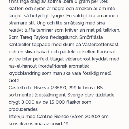
finns inga drag av sötma (bara 6 gram per liter),
kraften och syran är högre och smaken är, om inte
längre, så betydligt tyngre. En väldigt bra amarone i
stramare stil. Ung och lite småbusig med sina
relativt tuffa tanniner som kräver sin mat på tallriken.
Som Tareq Taylors fredagslunch. Smörfrästa
kantareller, toppade med skum på Västerbottensost
och en skiva bakad och påstekt rotselleri flankerat
av tre bitar perfekt tillagat vildansbröst kryddat med
ras-el-hanout (nordafrikansk aromatisk
kryddblandning som man ska vara försiktig med).
Gott!
Castelforte Riserva (73567), 299 kr finns i BS-
sortimentet (beställningen). Sverige blev tilldelade
drygt 3 000 av de 15 000 flaskor som
producerades
Intervju med Cantine Riondo (våren 20202) om
konsekvenserna av covid-19.