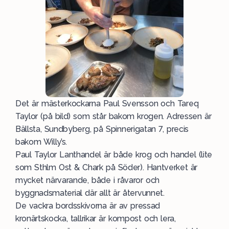
Det är mästerkockarna Paul Svensson och Tareq
Taylor (på bild) som står bakom krogen. Adressen är
Bällsta, Sundbyberg, på Spinnerigatan 7, precis
bakom Willy’s.
Paul Taylor Lanthandel är både krog och handel (lite
som Sthlm Ost & Chark på Söder). Hantverket är
mycket närvarande, både i råvaror och
byggnadsmaterial där allt är återvunnet.
De vackra bordsskivorna är av pressad
kronärtskocka, tallrikar är kompost och lera,