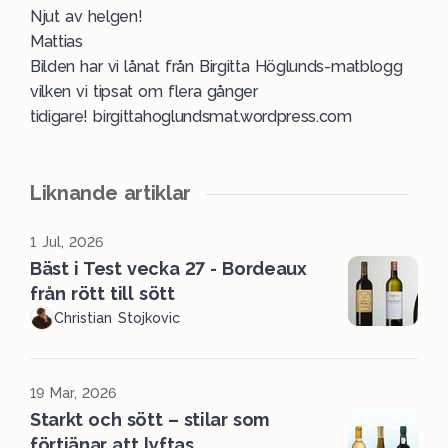
Njut av helgen!
Mattias
Bilden har vi lånat från Birgitta Höglunds-matblogg
vilken vi tipsat om flera gånger
tidigare!
birgittahoglundsmat.wordpress.com
Liknande artiklar
1 Jul, 2026
Bäst i Test vecka 27 - Bordeaux
från rött till sött
Christian Stojkovic
19 Mar, 2026
Starkt och sött – stilar som
förtjänar att lyftas