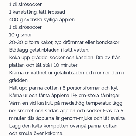
1 dl strösocker
1 kanelstång, lätt krossad
400 g svenska syrliga äpplen
1 dl strösocker
10 g smör
20-30 g torra kakor, typ drömmar eller bondkakor
Blötlägg gelatinbladen i kallt vatten.
Koka upp grädde, socker och kanelen. Dra av från
plattan och låt stå i 10 minuter.
Krama ur vattnet ur gelatinbladen och rör ner dem i
grädden.
Häll upp panna cottan i 6 portionsformar och kyl.
Kärna ur och tärna äpplena i ½ cm-stora tärningar.
Värm en vid kastrull på medelhög temperatur, lägg
ner smöret och sedan äpplen och socker. Fräs ca 5
minuter tills äpplena är genom-mjuka och låt svalna.
Lägg den kalla kompotten ovanpå panna cottan
och smula över kakorna.