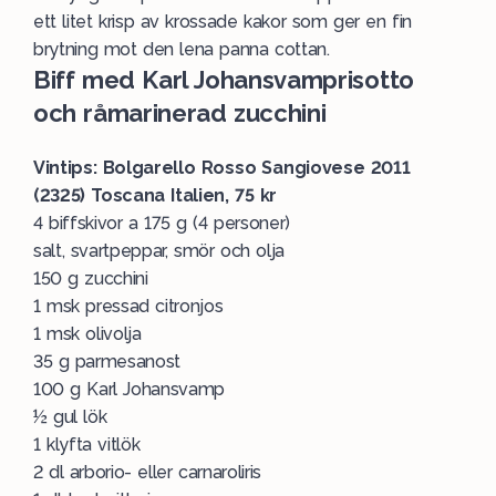
ett litet krisp av krossade kakor som ger en fin
brytning mot den lena panna cottan.
Biff med Karl Johansvamprisotto
och råmarinerad zucchini
Vintips: Bolgarello Rosso Sangiovese 2011
(2325) Toscana Italien, 75 kr
4 biffskivor a 175 g (4 personer)
salt, svartpeppar, smör och olja
150 g zucchini
1 msk pressad citronjos
1 msk olivolja
35 g parmesanost
100 g Karl Johansvamp
½ gul lök
1 klyfta vitlök
2 dl arborio- eller carnaroliris