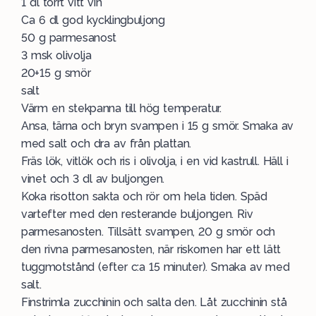
1 dl torrt vitt vin
Ca 6 dl god kycklingbuljong
50 g parmesanost
3 msk olivolja
20+15 g smör
salt
Värm en stekpanna till hög temperatur.
Ansa, tärna och bryn svampen i 15 g smör. Smaka av
med salt och dra av från plattan.
Fräs lök, vitlök och ris i olivolja, i en vid kastrull. Häll i
vinet och 3 dl av buljongen.
Koka risotton sakta och rör om hela tiden. Späd
vartefter med den resterande buljongen. Riv
parmesanosten. Tillsätt svampen, 20 g smör och
den rivna parmesanosten, när riskornen har ett lätt
tuggmotstånd (efter c:a 15 minuter). Smaka av med
salt.
Finstrimla zucchinin och salta den. Låt zucchinin stå