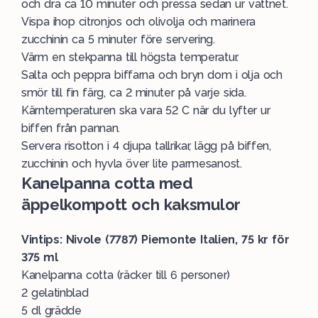
och dra ca 10 minuter och pressa sedan ur vattnet.
Vispa ihop citronjos och olivolja och marinera
zucchinin ca 5 minuter före servering.
Värm en stekpanna till högsta temperatur.
Salta och peppra biffarna och bryn dom i olja och
smör till fin färg, ca 2 minuter på varje sida.
Kärntemperaturen ska vara 52 C när du lyfter ur
biffen från pannan.
Servera risotton i 4 djupa tallrikar, lägg på biffen,
zucchinin och hyvla över lite parmesanost.
Kanelpanna cotta med
äppelkompott och kaksmulor
Vintips: Nivole (7787) Piemonte Italien, 75 kr för
375 ml
Kanelpanna cotta (räcker till 6 personer)
2 gelatinblad
5 dl grädde