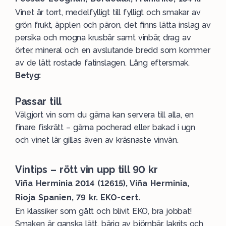
Vinet är torrt, medelfylligt till fylligt och smakar av
grön frukt, äpplen och päron, det finns lätta inslag av
persika och mogna krusbär samt vinbär, drag av
örter, mineral och en avslutande bredd som kommer
av de lätt rostade fatinslagen. Lång eftersmak.
Betyg:
Passar till
Välgjort vin som du gärna kan servera till alla, en
finare fiskrätt – gärna pocherad eller bakad i ugn
och vinet lär gillas även av kräsnaste vinvän.
Vintips – rött vin upp till 90 kr
Viña Herminia 2014 (12615), Viña Herminia,
Rioja Spanien, 79 kr. EKO-cert.
En klassiker som gått och blivit EKO, bra jobbat!
Smaken är ganska lätt, bärig av björnbär, lakrits och