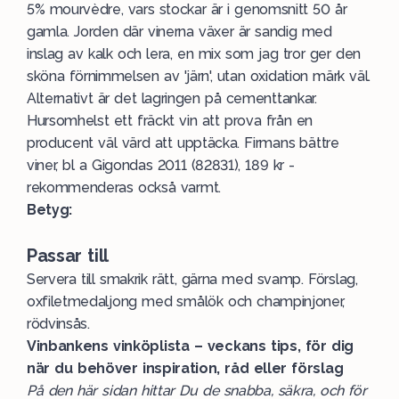
5% mourvèdre, vars stockar är i genomsnitt 50 år
gamla. Jorden där vinerna växer är sandig med
inslag av kalk och lera, en mix som jag tror ger den
sköna förnimmelsen av 'järn', utan oxidation märk väl.
Alternativt är det lagringen på cementtankar.
Hursomhelst ett fräckt vin att prova från en
producent väl värd att upptäcka. Firmans bättre
viner, bl a Gigondas 2011 (82831), 189 kr -
rekommenderas också varmt.
Betyg:
Passar till
Servera till smakrik rätt, gärna med svamp. Förslag,
oxfiletmedaljong med smålök och champinjoner,
rödvinsås.
Vinbankens vinköplista – veckans tips, för dig
när du behöver inspiration, råd eller förslag
På den här sidan hittar Du de snabba, säkra, och för