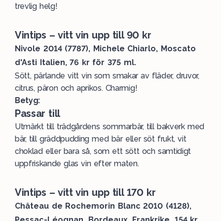
trevlig helg!
Vintips – vitt vin upp till 90 kr
Nivole 2014 (7787), Michele Chiarlo, Moscato
d'Asti Italien, 76 kr för 375 ml.
Sött, pärlande vitt vin som smakar av fläder, druvor,
citrus, päron och aprikos. Charmig!
Betyg:
Passar till
Utmärkt till trädgårdens sommarbär, till bakverk med
bär, till gräddpudding med bär eller söt frukt, vit
choklad eller bara så, som ett sött och samtidigt
uppfriskande glas vin efter maten.
Vintips – vitt vin upp till 170 kr
Château de Rochemorin Blanc 2010 (4128),
Pessac-Léognan, Bordeaux, Frankrike, 154 kr