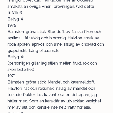
mango. Utvecklad i en läcker, mer av oxiderad
smakstil än övriga viner i provningen. (vid detta
tillfälle!)
Betyg: 4
1975
Bärnsten, gröna stick. Stor doft av färska fikon och
aprikos. Lätt rökig och blommig. Halvtorr smak av
röda äpplen, aprikos och lime. Inslag av choklad och
grapefrukt. Lång eftersmak.
Betyg: 4+
(personligen gillar jag stilen mellan frukt, rök och
skön bitterhet)
1971
Bärnsten, gröna stick. Mandel och karamelldoft.
Halvtorr, fat och röksmak, inslag av mandel och
torkade frukter. Lovikavante sa en deltagare, jag
håller med. Som en karaktär av utvecklad vaxighet,
mer av allt och kanske inte helt ”rätt” för alla.