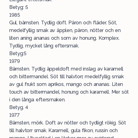
Betyg: 5
1985
Gul, bärnsten. Tydlig doft. Päron och fläder. Söt,
medelfyllig smak av äpplen, päron, nötter och en
liten aning ananas och som av honung. Komplex.
Tydlig, mycket lång eftersmak.
Betyg:5
1979
Bärnsten. Tydlig äppeldoft med inslag av karamell
och bittermandel. Söt till halvtorr, medelfyllig smak
av gul frukt som aprikos, mango och ananas. Liten
touch av bittermandel, honung och karamell. Mer söt
i den långa eftersmaken.
Betyg. 4
1977
Bärnsten, mörk. Doft av nötter och tydligt rökig. Söt
till halvtorr smak. Karamell, gula fikon, russin och