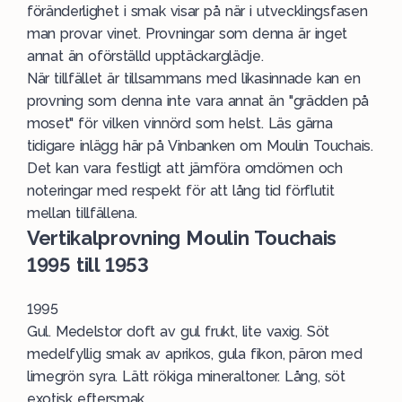
föränderlighet i smak visar på när i utvecklingsfasen
man provar vinet. Provningar som denna är inget
annat än oförställd upptäckarglädje.
När tillfället är tillsammans med likasinnade kan en
provning som denna inte vara annat än "grädden på
moset" för vilken vinnörd som helst. Läs gärna
tidigare inlägg här på Vinbanken om Moulin Touchais.
Det kan vara festligt att jämföra omdömen och
noteringar med respekt för att lång tid förflutit
mellan tillfällena.
Vertikalprovning Moulin Touchais
1995 till 1953
1995
Gul. Medelstor doft av gul frukt, lite vaxig. Söt
medelfyllig smak av aprikos, gula fikon, päron med
limegrön syra. Lätt rökiga mineraltoner. Lång, söt
exotisk eftersmak.