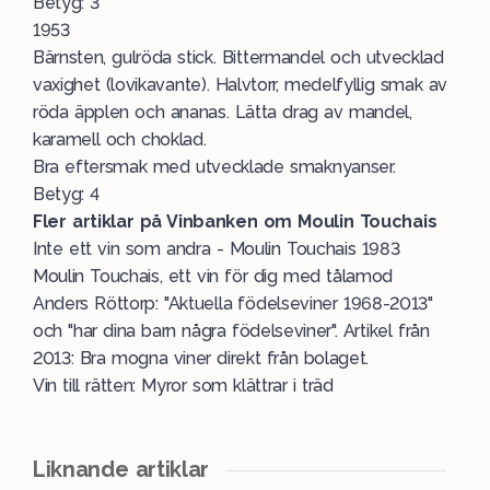
Betyg: 3
1953
Bärnsten, gulröda stick. Bittermandel och utvecklad
vaxighet (lovikavante). Halvtorr, medelfyllig smak av
röda äpplen och ananas. Lätta drag av mandel,
karamell och choklad.
Bra eftersmak med utvecklade smaknyanser.
Betyg: 4
Fler artiklar på Vinbanken om Moulin Touchais
Inte ett vin som andra -
Moulin Touchais 1983
Moulin Touchais, ett vin för dig med tålamod
Anders Röttorp: "
Aktuella födelseviner 1968-2013
"
och "
har dina barn några födelseviner
". Artikel från
2013:
Bra mogna viner direkt från bolaget.
Vin till rätten: Myror som klättrar i träd
Liknande artiklar