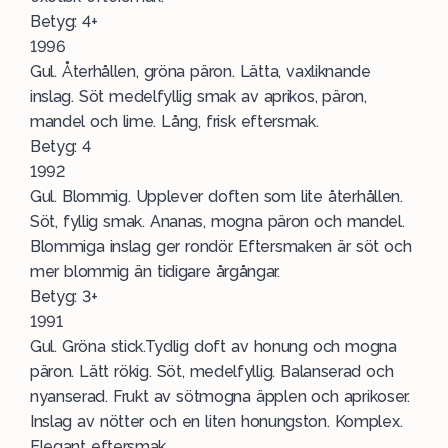
Betyg: 4+
1996
Gul. Återhållen, gröna päron. Lätta, vaxliknande
inslag. Söt medelfyllig smak av aprikos, päron,
mandel och lime. Lång, frisk eftersmak.
Betyg: 4
1992
Gul. Blommig. Upplever doften som lite återhållen.
Söt, fyllig smak. Ananas, mogna päron och mandel.
Blommiga inslag ger rondör. Eftersmaken är söt och
mer blommig än tidigare årgångar.
Betyg: 3+
1991
Gul. Gröna stick.Tydlig doft av honung och mogna
päron. Lätt rökig. Söt, medelfyllig. Balanserad och
nyanserad. Frukt av sötmogna äpplen och aprikoser.
Inslag av nötter och en liten honungston. Komplex.
Elegant eftersmak.