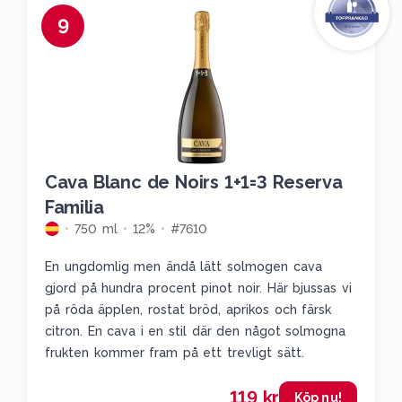
9
Cava Blanc de Noirs 1+1=3 Reserva
Familia
750 ml
12%
#7610
En ungdomlig men ändå lätt solmogen cava
gjord på hundra procent pinot noir. Här bjussas vi
på röda äpplen, rostat bröd, aprikos och färsk
citron. En cava i en stil där den något solmogna
frukten kommer fram på ett trevligt sätt.
119 kr
Köp nu!