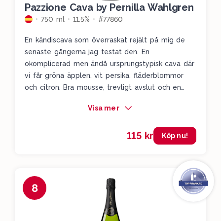
Pazzione Cava by Pernilla Wahlgren
750 ml
11.5%
#77860
En kändiscava som överraskat rejält på mig de
senaste gångerna jag testat den. En
okomplicerad men ändå ursprungstypisk cava där
vi får gröna äpplen, vit persika, fläderblommor
och citron. Bra mousse, trevligt avslut och en
cava som funkar utmärkt på sommaren.
Visa mer
115 kr
Köp nu!
8