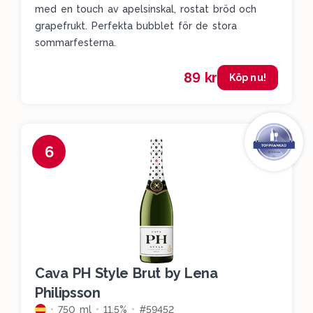
med en touch av apelsinskal, rostat bröd och
grapefrukt. Perfekta bubblet för de stora
sommarfesterna.
89 kr
Köp nu!
6
Cava PH Style Brut by Lena
Philipsson
750 ml
11.5%
#59452