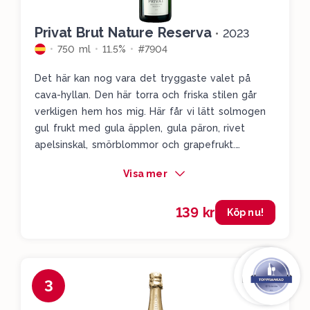
Privat Brut Nature Reserva
•
2023
750 ml
11.5%
#7904
Det här kan nog vara det tryggaste valet på
cava-hyllan. Den här torra och friska stilen går
verkligen hem hos mig. Här får vi lätt solmogen
gul frukt med gula äpplen, gula päron, rivet
apelsinskal, smörblommor och grapefrukt.
Superfin och precis syra som ger det här vinet en
Visa mer
kick åt det fräscha hållet.
139 kr
Köp nu!
3