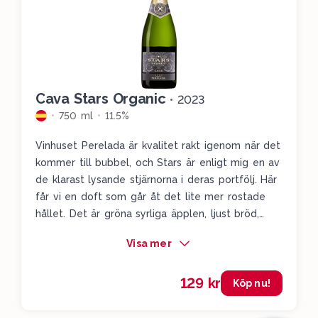
Cava Stars Organic
•
2023
750 ml
11.5%
Vinhuset Perelada är kvalitet rakt igenom när det
kommer till bubbel, och Stars är enligt mig en av
de klarast lysande stjärnorna i deras portfölj. Här
får vi en doft som går åt det lite mer rostade
hållet. Det är gröna syrliga äpplen, ljust bröd,
rostade hasselnötter, fläder och färska apelsiner.
Visa mer
Texturen är mjuk och krämig och detta är minst
sagt imponerande.
129 kr
Köp nu!