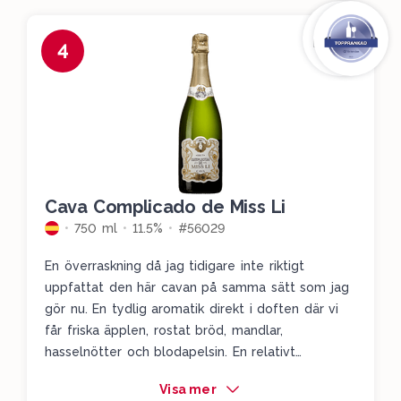
4
Cava Complicado de Miss Li
750 ml
11.5%
#56029
En överraskning då jag tidigare inte riktigt
uppfattat den här cavan på samma sätt som jag
gör nu. En tydlig aromatik direkt i doften där vi
får friska äpplen, rostat bröd, mandlar,
hasselnötter och blodapelsin. En relativt
okomplicerad cava som ändå har ett visst tryck i
Visa mer
frukten och ger oss ett riktigt fint avslut.