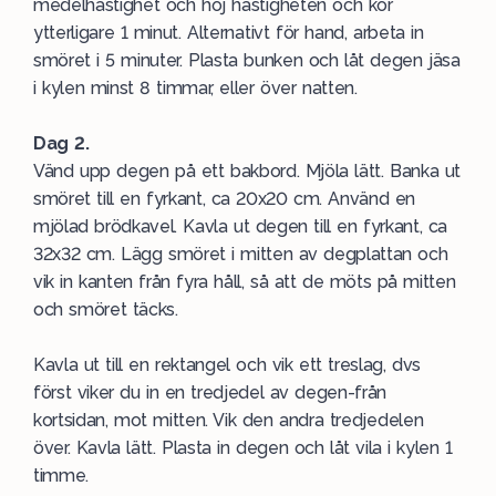
medelhastighet och höj hastigheten och kör
ytterligare 1 minut. Alternativt för hand, arbeta in
smöret i 5 minuter. Plasta bunken och låt degen jäsa
i kylen minst 8 timmar, eller över natten.
Dag 2.
Vänd upp degen på ett bakbord. Mjöla lätt. Banka ut
smöret till en fyrkant, ca 20x20 cm. Använd en
mjölad brödkavel. Kavla ut degen till en fyrkant, ca
32x32 cm. Lägg smöret i mitten av degplattan och
vik in kanten från fyra håll, så att de möts på mitten
och smöret täcks.
Kavla ut till en rektangel och vik ett treslag, dvs
först viker du in en tredjedel av degen-från
kortsidan, mot mitten. Vik den andra tredjedelen
över. Kavla lätt. Plasta in degen och låt vila i kylen 1
timme.