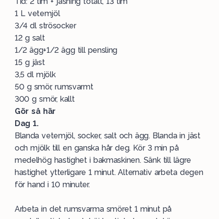
Tid: 2 tim + jäsning totalt, 13 tim
1 L vetemjöl
3/4 dl strösocker
12 g salt
1/2 ägg+1/2 ägg till pensling
15 g jäst
3,5 dl mjölk
50 g smör, rumsvarmt
300 g smör, kallt
Gör så här
Dag 1.
Blanda vetemjöl, socker, salt och ägg. Blanda in jäst
och mjölk till en ganska hår deg. Kör 3 min på
medelhög hastighet i bakmaskinen. Sänk till lägre
hastighet ytterligare 1 minut. Alternativ arbeta degen
för hand i 10 minuter.
Arbeta in det rumsvarma smöret 1 minut på