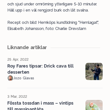
och sjud under omrörning ytterligare 5-10 minuter.
Häll upp i en väl rengjord burk och låt svalna.
Recept och bild: Hemköps kundtidning "Hemlagat",
Elisabeth Johansson, foto: Charlie Drevstam
Liknande artiklar
25 Apr, 2022
Roy Fares tipsar: Drick cava till
desserten
Jozo Glavas
3 Mar, 2022
Fössta tossdan i mass – vintips
till massipantåta