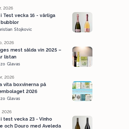
r, 2026
i Test vecka 16 - vårliga
 bubblor
ristian Stojkovic
b, 2026
iges mest sålda vin 2025 –
r listan
ozo Glavas
r, 2026
a vita boxvinerna på
embolaget 2026
ozo Glavas
, 2026
 i test vecka 23 - Vinho
e och Douro med Aveleda