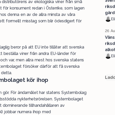
Sver
a distributörens av ekologiska viner från små
riks
igt för konsument redan i Österrike, som lagen
gård
 hos denna en av de allra minsta av våra
El
ett formellt misstag som blir ödesdigert för
26 Au
Väns
riks
 laglig beror på att EU inte tillåter att svenska
alko
t beställa viner från andra EU-länder för
El
r och var, men allra mest hos svenska statens
tembolaget försöker därför att få svenska
 detta.
Ladd
mbolaget kör ihop
 gör. För ändamålet har statens Systembolag
tatsstödda nykterhetsrörelsen. Systembolaget
t dominerande tillhandahållaren av
rköl) jobbar numera ihop med