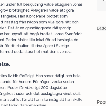
ri under full beskjutning valde åklagaren Jonas
grov brottslighet. Åklagaren valde att göra
 i fängelse. Han rubricerade brottet som
 ett misstag från någon som ville göra rätt och
let. Det är en grundläggande rättsprincip i
Ladd
n har uppsåt att begå brottet. Jonas Svanfeldt
ot Peder Molins lilla lokal för att beslagta de
för distribution till sina ägare i Sverige.
ta itu med detta stora hot mot den svenska
lse.
 liv blir förfärligt. Han sover dåligt och hela
restande för honom. För någon vecka sedan,
en. Peder får villkorligt 200 dagsböter,
ångskostnader och det beslagtagna vinet skall
 är straffet för att han inte insåg att han skulle
Popu
 helt laglig distanshandlare.