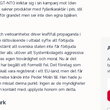
GT-NTO inriktar sig i sin kampanj mot (den
saknar produkter med fyllerikaraktär i pris, stil
r för grandet men ser inte den egna bjälken.
 verksamheter, driver kraftfull propaganda i
 rättsväsende i uttalat syfte att förbjuda
tämt att svenska staten inte får förbjuda
A
kter alls, utöver att Systembolagets aggressiva
as egen trovärdighet och moral. Nu är det
A
 har begått ett formellt fel. Det företag som
t
kall vara registrerat i ett EU-land, men det får
v
else kände inte Peder Molin till. Han hade ju
en missat denna punkt. Ingen av de myndigheter
och kontakt med, upplyste honom om detta.
urk