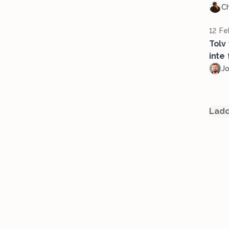
Ch
12 Fe
Tolv
inte
J
Ladd