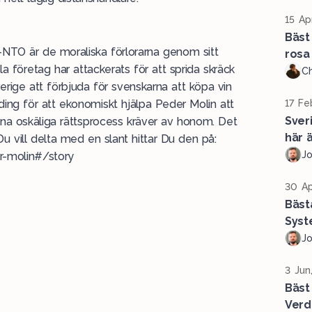
15 Ap
Bäst 
NTO är de moraliska förlorarna genom sitt
rosa
a företag har attackerats för att sprida skräck
Ch
erige att förbjuda för svenskarna att köpa vin
ding för att ekonomiskt hjälpa Peder Molin att
17 Fe
Sver
na oskäliga rättsprocess kräver av honom. Det
här ä
Du vill delta med en slant hittar Du den på:
J
r-molin#/story
30 Ap
Bäst
Syst
J
3 Jun
Bäst
Verd