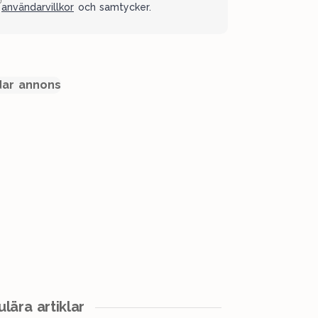
användarvillkor
och samtycker.
ar annons
lära artiklar