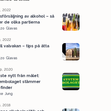
, 2022
sförsäljning av alkohol – så
er de olika partierna
ozo Glavas
, 2022
ill valvakan – tips på åtta
r
ozo Glavas
p, 2020
ste nytt från målet:
embolaget stämmer
finder
ke Jung
, 2018