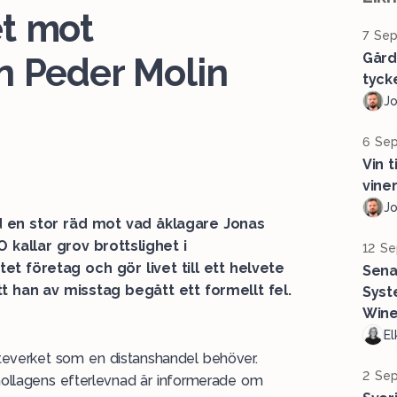
t mot
7 Sep
Gård
n Peder Molin
tyck
J
6 Sep
Vin t
vine
J
ed en stor räd mot vad åklagare Jonas
kallar grov brottslighet i
12 Se
et företag och gör livet till ett helvete
Sena
t han av misstag begått ett formellt fel.
Syst
Wine
El
atteverket som en distanshandel behöver.
2 Sep
ollagens efterlevnad är informerade om