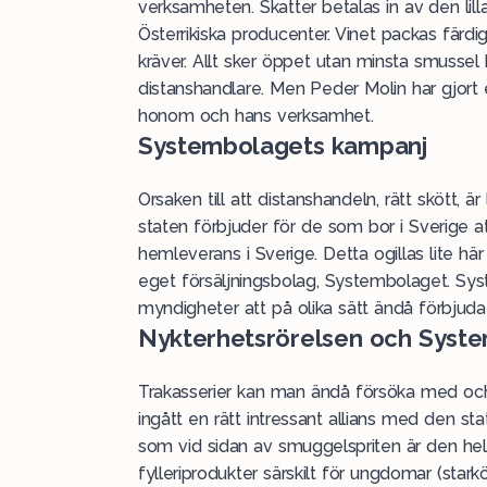
verksamheten. Skatter betalas in av den lill
Österrikiska producenter. Vinet packas färd
kräver. Allt sker öppet utan minsta smussel
distanshandlare. Men Peder Molin har gjort 
honom och hans verksamhet.
Systembolagets kampanj
Orsaken till att distanshandeln, rätt skött, är
staten förbjuder för de som bor i Sverige at
hemleverans i Sverige. Detta ogillas lite hä
eget försäljningsbolag, Systembolaget. Sys
myndigheter att på olika sätt ändå förbjuda
Nykterhetsrörelsen och Syste
Trakasserier kan man ändå försöka med och
ingått en rätt intressant allians med den s
som vid sidan av smuggelspriten är den hel
fylleriprodukter särskilt för ungdomar (sta