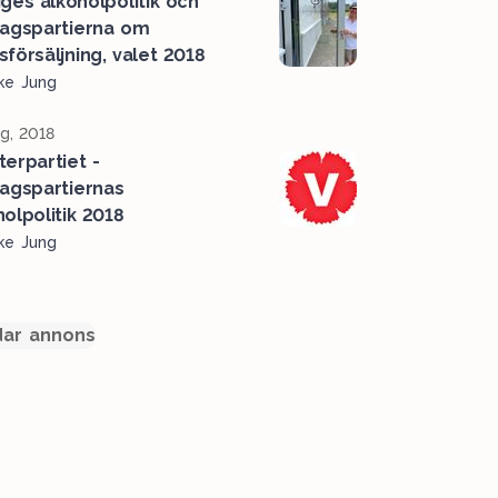
iges alkoholpolitik och
dagspartierna om
sförsäljning, valet 2018
ke Jung
g, 2018
terpartiet -
dagspartiernas
holpolitik 2018
ke Jung
ar annons