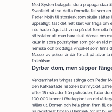
Med Systembolagets stora propagandaartille
Svanfeldt att se detta formella fel som en 
Peder Molin till storskurk som skulle sättas
uppsåtligt, fast det helt klart var fråga om
inte hade något att vinna på det formella fe
rättsstater att man bara skall dömas om ma
kallar in stora polisstyrkan som gör en räd m
hemska och brottsliga vinpaket som finns där 
Massor av poliser är där för att på allvar 
folkhälsan.
Dyrbar dom, men slipper fänge
Verksamheten tvingas stänga och Peder Molins
den Kafkaartade historien blir mycket påf
efter 15 månader från polisräden, faller dom
100 000 kronor i företagsbot en del rätteg
hällas ut. Domen och hela pinan fram till den
ha registrerat firman i Danmark för att bli en