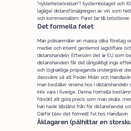
”nykterhetsrörelsen”! Systembolaget och IO
lagliga) distansförsäljningen av vin, som helt 
och kommersialism. Paret tar till brösttone
Det formella felet
Man polisanmäler en massa olika företag och
medier och internt gentemot lagstiftare och
distanshandeln. Eftersom det är EU som bes
distanshandeln får det långsiktigt inga effe
och lögnaktiga propaganda undergräver der
dessvärre så att Peder Molin och Handlavin
man beställer vinerna hos i distanshandeln s
inte vara i Sverige. Denna formella bestämm
försökt att göra precis som man skulle, m
han hade tillstånd från för distanshandel 
Därför blev det formellt fel hos Handlavin.
Åklagaren (på)hittar en storsk