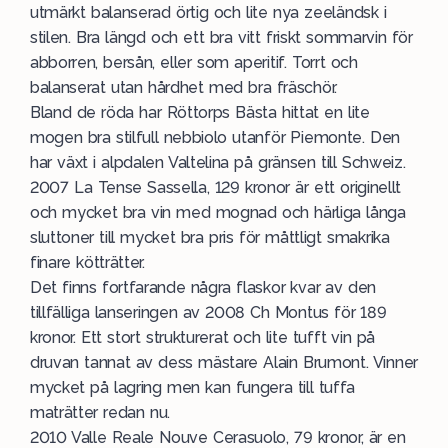
utmärkt balanserad örtig och lite nya zeeländsk i
stilen. Bra längd och ett bra vitt friskt sommarvin för
abborren, bersån, eller som aperitif. Torrt och
balanserat utan hårdhet med bra fräschör.
Bland de röda har Röttorps Bästa hittat en lite
mogen bra stilfull nebbiolo utanför Piemonte. Den
har växt i alpdalen Valtelina på gränsen till Schweiz.
2007 La Tense Sassella, 129 kronor är ett originellt
och mycket bra vin med mognad och härliga långa
sluttoner till mycket bra pris för måttligt smakrika
finare kötträtter.
Det finns fortfarande några flaskor kvar av den
tillfälliga lanseringen av 2008 Ch Montus för 189
kronor. Ett stort strukturerat och lite tufft vin på
druvan tannat av dess mästare Alain Brumont. Vinner
mycket på lagring men kan fungera till tuffa
maträtter redan nu.
2010 Valle Reale Nouve Cerasuolo, 79 kronor, är en