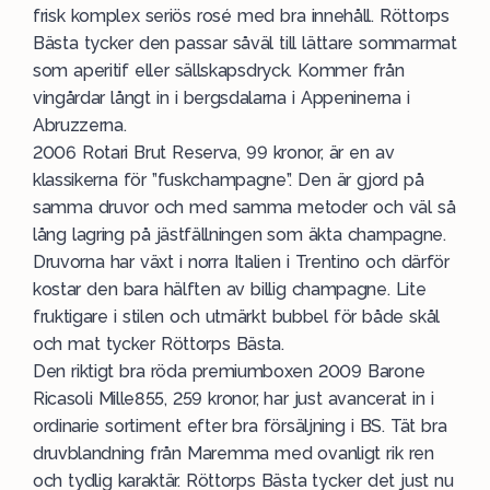
frisk komplex seriös rosé med bra innehåll. Röttorps
Bästa tycker den passar såväl till lättare sommarmat
som aperitif eller sällskapsdryck. Kommer från
vingårdar långt in i bergsdalarna i Appeninerna i
Abruzzerna.
2006 Rotari Brut Reserva, 99 kronor, är en av
klassikerna för ”fuskchampagne”. Den är gjord på
samma druvor och med samma metoder och väl så
lång lagring på jästfällningen som äkta champagne.
Druvorna har växt i norra Italien i Trentino och därför
kostar den bara hälften av billig champagne. Lite
fruktigare i stilen och utmärkt bubbel för både skål
och mat tycker Röttorps Bästa.
Den riktigt bra röda premiumboxen 2009 Barone
Ricasoli Mille855, 259 kronor, har just avancerat in i
ordinarie sortiment efter bra försäljning i BS. Tät bra
druvblandning från Maremma med ovanligt rik ren
och tydlig karaktär. Röttorps Bästa tycker det just nu