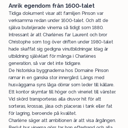
Anrik egendom från 1600-talet
Tidiga dokument visar att familjen Pinson var
verksamma redan under 1600-talet. Och att de
själva buteljerade vinerna så tidigt som 1880.
Intressant är att Charlènes far Laurent och bror
Christophe som tog över driften under 1980-talet
hade skaffat sig gedigna vinutbildningar. Idag är
utbildning självklart för många i Charlènes
generation, så var det inte tidigare.
De historiska byggnaderna hos Domaine Pinson
ramar in en ganska stor innergård. Längs med
husväggarna syns låga dörrar som leder till källare.
Ett kontor skymtar till höger och vineriet till vänster.
Vid skörd transporteras alla druvor hit för att
sorteras, krossas, jäsa och placeras i tank eller fat
för lagring, beroende på kvalitet.
Charlène säger att ambitionen är att visa årgången.
Beslut hur vinerna görs tar hon efterhand och alla