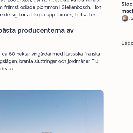
Stoc
om främst odlade plommon i
Stellenbosch
. Hon
mack
mde sig för att köpa upp farmen, fortsätter
J
 bästa producenterna av
Ladd
 ca 60 hektar vingårdar med klassiska franska
slägen, branta sluttningar och jordmåner. Till
ordeaux.