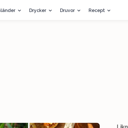
nländer
Drycker
Druvor
Recept
Likn