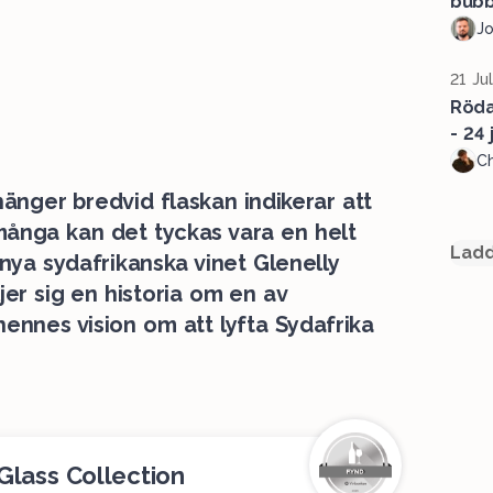
bubb
J
21 Ju
Röda 
- 24 j
Ch
nger bredvid flaskan indikerar att
r många kan det tyckas vara en helt
Ladd
nya sydafrikanska vinet Glenelly
jer sig en historia om en av
ennes vision om att lyfta Sydafrika
Glass Collection