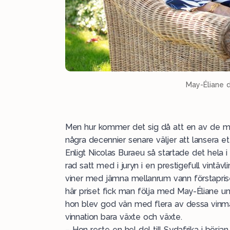
May-Éliane 
Men hur kommer det sig då att en av de me
några decennier senare väljer att lansera e
Enligt Nicolas Buraeu så startade det hela i
rad satt med i juryn i en prestigefull vintä
viner med jämna mellanrum vann förstapris
här priset fick man följa med May-Éliane u
hon blev god vän med flera av dessa vinma
vinnation bara växte och växte.
– Hon reste en hel del till Sydafrika i börj