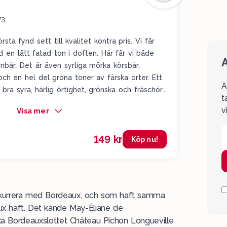
73
sta fynd sett till kvalitet kontra pris. Vi får
d en lätt fatad ton i doften. Här får vi både
A
inbär. Det är även syrliga mörka körsbär,
och en hel del gröna toner av färska örter. Ett
A
 bra syra, härlig örtighet, grönska och fräschör.
t
gt och seriöst på samma sätt. Supersnyggt!
v
Visa mer
149 kr
Köp nu!
nkurrera med
Bordeaux
, och som haft samma
ux haft. Det kände May-Éliane de
ska Bordeauxslottet Château Pichon Longueville