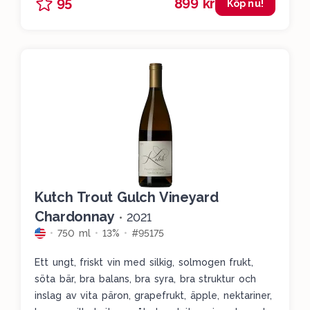
899 kr
95
Köp nu!
Kutch Trout Gulch Vineyard
Chardonnay
•
2021
750 ml
13%
#95175
Ett ungt, friskt vin med silkig, solmogen frukt,
söta bär, bra balans, bra syra, bra struktur och
inslag av vita päron, grapefrukt, äpple, nektariner,