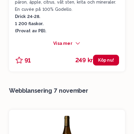
päron, äpple, citrus, våt sten, krita och mineraler.
En cuvée på 100% Godello.
Drick 24-28.
1 200 flaskor.
(Provat av PB).
Visa mer
249 kr
91
Köp nu!
Webblansering 7 november