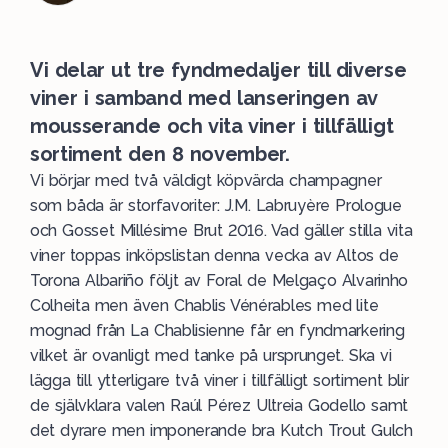
Vi delar ut tre fyndmedaljer till diverse
viner i samband med lanseringen av
mousserande och vita viner i tillfälligt
sortiment den 8 november.
Vi börjar med två väldigt köpvärda
champagner
som båda är storfavoriter: J.M. Labruyère Prologue
och Gosset Millésime Brut 2016. Vad gäller stilla
vita
viner toppas inköpslistan denna vecka av Altos de
Torona
Albariño
följt av Foral de Melgaço Alvarinho
Colheita men även Chablis Vénérables med lite
mognad från La Chablisienne får en
fyndmarkering
vilket är ovanligt med tanke på ursprunget. Ska vi
lägga till ytterligare två viner i
tillfälligt
sortiment blir
de självklara valen Raúl Pérez Ultreia Godello samt
det dyrare men imponerande bra Kutch Trout Gulch