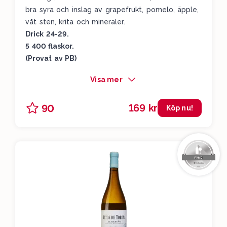
bra syra och inslag av grapefrukt, pomelo, äpple,
våt sten, krita och mineraler.
Drick 24-29.
5 400 flaskor.
(Provat av PB)
Visa mer
169 kr
90
Köp nu!