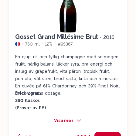
Gosset Grand Millésime Brut
•
2016
750 ml
12%
#95367
En djup, rik och fyllig champagne med solmogen
frukt, härlig balans, läcker syra, bra energi och
inslag av grapefrukt, vita päron, tropisk frukt,
pomelo, våt sten, bröd, sälta, krita och mineraler.
En cuvée på 61% Chardonnay och 39% Pinot Noir
med 4 grams dosage.
Drick 24-41.
360 flaskor.
(Provat av PB)
Visa mer