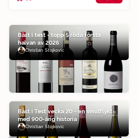
Bäst i test - topp 5 röda första
halvan av 2026
Christian Stojkovic
Bäst i Test vecka 20 - en vinutflykt
med 900-årig historia
Christian Stojkovic