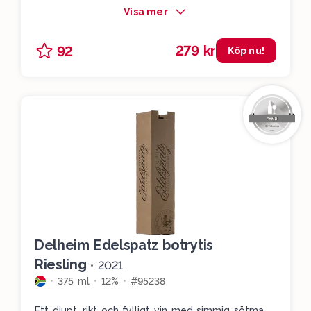
Visa mer
279 kr
92
Köp nu!
Delheim Edelspatz botrytis
Riesling
•
2021
375 ml
12%
#95238
Ett djupt, rikt och fylligt vin med simmig sötma,