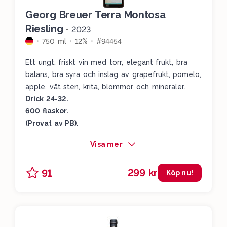
Georg Breuer Terra Montosa
Riesling
•
2023
750 ml
12%
#94454
Ett ungt, friskt vin med torr, elegant frukt, bra
balans, bra syra och inslag av grapefrukt, pomelo,
äpple, våt sten, krita, blommor och mineraler.
Drick 24-32.
600 flaskor.
(Provat av PB).
Visa mer
299 kr
91
Köp nu!