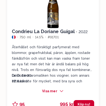
Condrieu La Doriane Guigal
•
2022
750 ml
14.5%
#91701
Återhållet och försiktigt parfymerat med
blommor, grapefruktskal, päron, äpplen, rostade
fänkålsfrön och visst kan man vaska fram toner
av nya fat men det här är ändå balans på hög
nivå. Trots en försvarlig dos nya fat kombinerar
La Doriane aromatiken hos viogner, som annars
Drick 24-30
ofta blir lite för mycket, med bra syra och
72 flaskor
försiktiga toner av fat och helheten mynnar ut i
Visa mer
en härlig harmoni och elegans. En av de bästa ”la
Dorianerna” jag har provat.
995 kr
95
Köp nu!