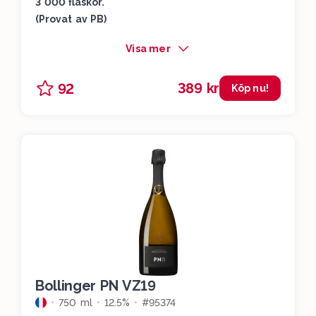
3 000 flaskor.
(Provat av PB)
Visa mer
389 kr
92
Köp nu!
Bollinger PN VZ19
750 ml
12.5%
#95374