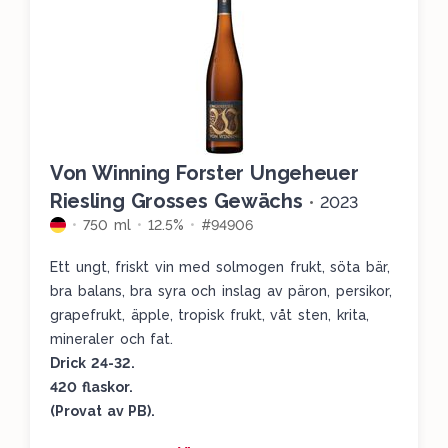
Von Winning Forster Ungeheuer
Riesling Grosses Gewächs
•
2023
750 ml
12.5%
#94906
Ett ungt, friskt vin med solmogen frukt, söta bär,
bra balans, bra syra och inslag av päron, persikor,
grapefrukt, äpple, tropisk frukt, våt sten, krita,
mineraler och fat.
Drick 24-32.
420 flaskor.
(Provat av PB).