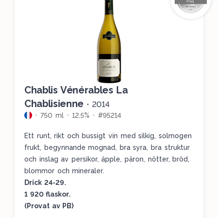
Chablis Vénérables La
Chablisienne
•
2014
750 ml
12.5%
#95214
Ett runt, rikt och bussigt vin med silkig, solmogen
frukt, begynnande mognad, bra syra, bra struktur
och inslag av persikor, äpple, päron, nötter, bröd,
blommor och mineraler.
Drick 24-29.
1 920 flaskor.
(Provat av PB)