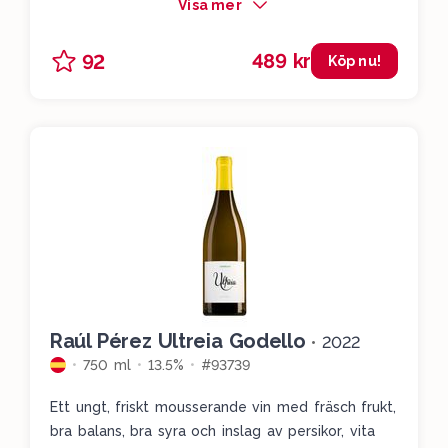
Visa mer
489 kr
92
Köp nu!
Raúl Pérez Ultreia Godello
•
2022
750 ml
13.5%
#93739
Ett ungt, friskt mousserande vin med fräsch frukt,
bra balans, bra syra och inslag av persikor, vita