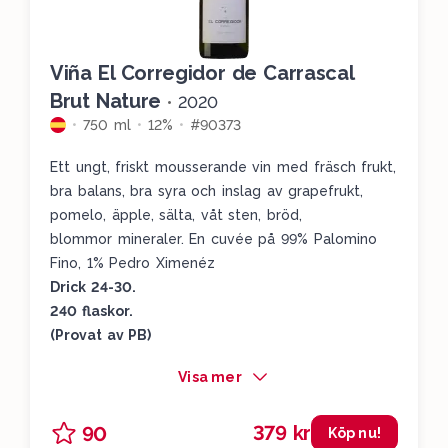
Viña El Corregidor de Carrascal
Brut Nature
•
2020
750 ml
12%
#90373
Ett ungt, friskt mousserande vin med fräsch frukt,
bra balans, bra syra och inslag av grapefrukt,
pomelo, äpple, sälta, våt sten, bröd,
blommor mineraler. En cuvée på 99% Palomino
Fino, 1% Pedro Ximenéz
Drick 24-30.
240 flaskor.
(Provat av PB)
Visa mer
379 kr
90
Köp nu!