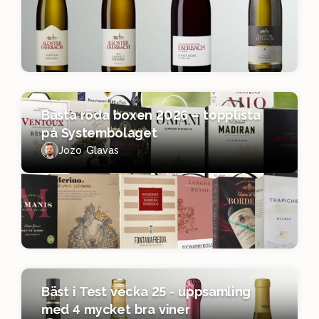
Bästa röda boxen 2026 – topplista
på Systembolaget
Jozo Glavas
Bäst i Test vecka 25 - uppsamling
med 4 mycket bra viner