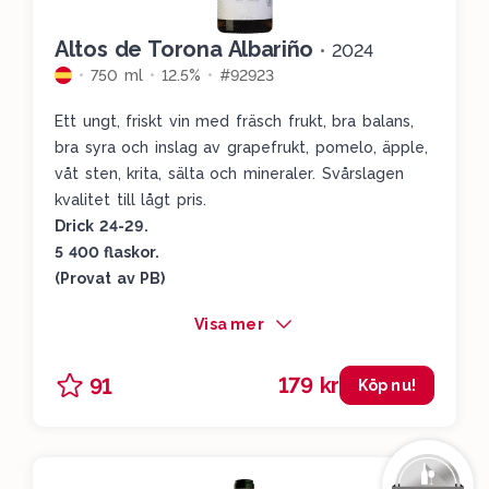
Altos de Torona Albariño
•
2024
750 ml
12.5%
#92923
Ett ungt, friskt vin med fräsch frukt, bra balans,
bra syra och inslag av grapefrukt, pomelo, äpple,
våt sten, krita, sälta och mineraler. Svårslagen
kvalitet till lågt pris.
Drick 24-29.
5 400 flaskor.
(Provat av PB)
Visa mer
179 kr
91
Köp nu!