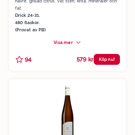
havre, grillad citrus, våt sten, krita, mineraler och
fat.
Drick 24-31.
480 flaskor.
(Provat av PB)
Visa mer
579 kr
94
Köp nu!