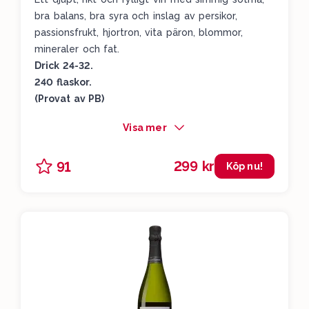
bra balans, bra syra och inslag av persikor,
passionsfrukt, hjortron, vita päron, blommor,
mineraler och fat.
Drick 24-32.
240 flaskor.
(Provat av PB)
Visa mer
299 kr
91
Köp nu!