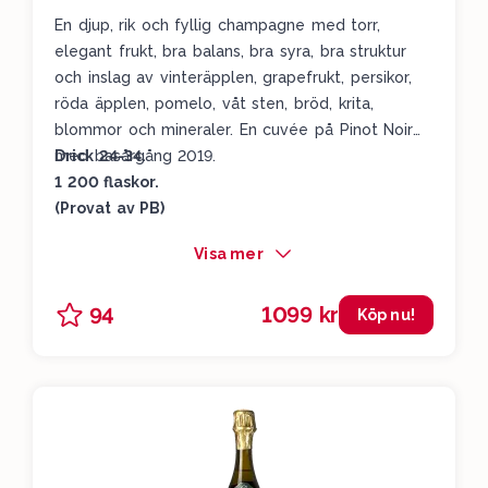
En djup, rik och fyllig champagne med torr,
elegant frukt, bra balans, bra syra, bra struktur
och inslag av vinteräpplen, grapefrukt, persikor,
röda äpplen, pomelo, våt sten, bröd, krita,
blommor och mineraler. En cuvée på Pinot Noir
med basårgång 2019.
Drick 24-34.
1 200 flaskor.
(Provat av PB)
Visa mer
1099 kr
94
Köp nu!