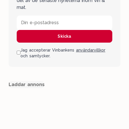
del av de senaste nyheterna inom vin &
mat.
Din e-postadress
Skicka
Jag accepterar Vinbankens
användarvillkor
och samtycker.
Laddar annons