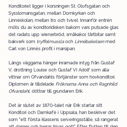
Konditoriet ligger i korsningen St. Olofsgatan och
Sysslomansgatan, mellan Domkyrkan och
Linnéskolan, mellan tro och tvivel. Innanför entrén
möts du av konditoridisken bakom vars putsade glas
det radats upp wienerbröd, småkakor, tårtbitar samt
bakverk som
tryffelmussla
och
Linnébakelsen
med
Carl von Linnés profil i marsipan.
Längs väggarna hänger inramade intyg från Gustaf
V, drottning Louise och Gustaf VI Adolf som alla
vittnar om Ofvandahls förtjänster som hovkonditori.
Diplomen är tilldelade
Fröknarna Anna och Ragnhild
Ofvandahl
, döttrar till grundaren Erik.
Det är slutet av 1870-talet när Erik startar sitt
Konditori och Damkafé i Uppsala, han beskriver det
som ”ett första klassens serveringsställe, så rangerat
att damer och herrar trivas gott”. Efter flytten till den