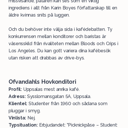
missvisande, påtåren kan ses som en viktig
ingrediens i allt från Karin Boyes författarskap till en
äldre kvinnas snits på luggen.
Och du behöver inte välja sida i kafédebatten. Ty
konkurrensen mellan konditorer och baristas är
väsensskild från rivaliteten mellan Bloods och Crips i
Los Angeles. Du kan gott variera dina kafébesök
utan risken att drabbas av drive-bys.
Ofvandahls Hovkonditori
Profil:
Uppsalas mest anrika kafé.
Adress:
Sysslomansgatan 5A, Uppsala.
Klientel:
Studenter från 1960 och sådana som
pluggar i smyg.
Vinlista:
Nej.
Typsituation:
Erbjudandet: ”Picknickpåse – Student: