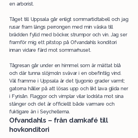
en arborist.
Tåget till Uppsala går enligt sommartidtabell och jag
rusar fram längs perrongen med min väska till
brädden fylld med böcker, strumpor och vin. Jag ser
framför mig ett pitstop på Ofvandahls konditori
innan vidare färd mot sommarhuset.
Tågresan går under en himmel som är mättat blå
och där tunna slöjmoln svävar i en obefintlig vind.
Väl framme i Uppsala är det tjugonio grader varmt;
gatorna håller på att lösas upp och likt lava glida ner
i Fyrisån. Flaggor och vimplar vilar lodräta mot sina
stänger och det är officiellt både varmare och
fuktigare än i Seychellerna.
Ofvandahls – från damkafé till
hovkonditori