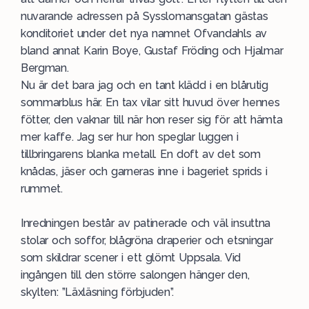
nuvarande adressen på Sysslomansgatan gästas
konditoriet under det nya namnet Ofvandahls av
bland annat Karin Boye, Gustaf Fröding och Hjalmar
Bergman.
Nu är det bara jag och en tant klädd i en blårutig
sommarblus här. En tax vilar sitt huvud över hennes
fötter, den vaknar till när hon reser sig för att hämta
mer kaffe. Jag ser hur hon speglar luggen i
tillbringarens blanka metall. En doft av det som
knådas, jäser och garneras inne i bageriet sprids i
rummet.
Inredningen består av patinerade och väl insuttna
stolar och soffor, blågröna draperier och etsningar
som skildrar scener i ett glömt Uppsala. Vid
ingången till den större salongen hänger den,
skylten: ”Läxläsning förbjuden”.