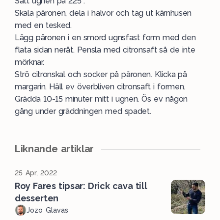
Sätt ugnen på 225°.
Skala päronen, dela i halvor och tag ut kärnhusen
med en tesked.
Lägg päronen i en smord ugnsfast form med den
flata sidan neråt. Pensla med citronsaft så de inte
mörknar.
Strö citronskal och socker på päronen. Klicka på
margarin. Häll ev överbliven citronsaft i formen.
Grädda 10-15 minuter mitt i ugnen. Ös ev någon
gång under gräddningen med spadet.
Liknande artiklar
25 Apr, 2022
Roy Fares tipsar: Drick cava till
desserten
Jozo Glavas