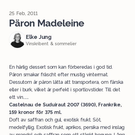
25 Feb, 2011
Päron Madeleine
Elke Jung
Vinskribent & sommelier
En härlig dessert som kan förberedas i god tid.
Päron smakar fräscht efter mustig vintermat.
Dessutom är päron lätta att transportera, om färska
eller i burk, vilket är perfekt i sportlovstider. Till det
ett vin.......
Castelnau de Suduiraut 2007 (3690), Frankrike,
159 kronor för 375 ml.
Doft av saffran och gul, exotisk frukt. Söt,
medelfyllig. Exotisk frukt, aprikos, persika med inslag
av mandel och saffran som ett stänkt honung. Lång