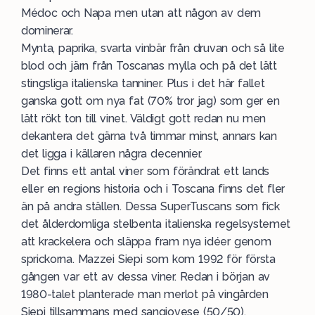
Médoc och Napa men utan att någon av dem
dominerar.
Mynta, paprika, svarta vinbär från druvan och så lite
blod och järn från Toscanas mylla och på det lätt
stingsliga italienska tanniner. Plus i det här fallet
ganska gott om nya fat (70% tror jag) som ger en
lätt rökt ton till vinet. Väldigt gott redan nu men
dekantera det gärna två timmar minst, annars kan
det ligga i källaren några decennier.
Det finns ett antal viner som förändrat ett lands
eller en regions historia och i Toscana finns det fler
än på andra ställen. Dessa SuperTuscans som fick
det ålderdomliga stelbenta italienska regelsystemet
att krackelera och släppa fram nya idéer genom
sprickorna. Mazzei Siepi som kom 1992 för första
gången var ett av dessa viner. Redan i början av
1980-talet planterade man merlot på vingården
Siepi tillsammans med sangiovese (50/50).