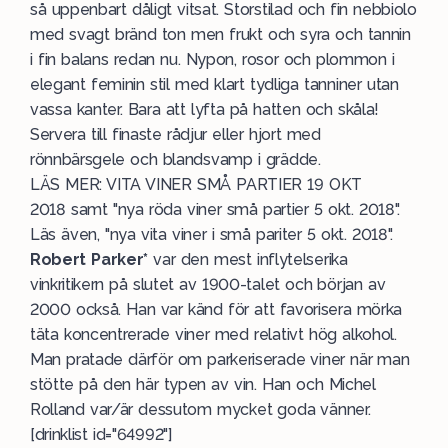
så uppenbart dåligt vitsat. Storstilad och fin nebbiolo
med svagt bränd ton men frukt och syra och tannin
i fin balans redan nu. Nypon, rosor och plommon i
elegant feminin stil med klart tydliga tanniner utan
vassa kanter. Bara att lyfta på hatten och skåla!
Servera till finaste rådjur eller hjort med
rönnbärsgele och blandsvamp i grädde.
LÄS MER:
VITA VINER SMÅ PARTIER 19 OKT
2018
samt "
nya röda viner små partier 5 okt. 2018
".
Läs även,
"nya vita viner i små pariter 5 okt. 2018
".
Robert Parker*
var den mest inflytelserika
vinkritikern på slutet av 1900-talet och början av
2000 också. Han var känd för att favorisera mörka
täta koncentrerade viner med relativt hög alkohol.
Man pratade därför om parkeriserade viner när man
stötte på den här typen av vin. Han och Michel
Rolland var/är dessutom mycket goda vänner.
[drinklist id="64992"]