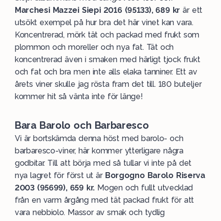
Marchesi Mazzei Siepi 2016 (95133), 689 kr
är ett
utsökt exempel på hur bra det här vinet kan vara.
Koncentrerad, mörk tät och packad med frukt som
plommon och moreller och nya fat. Tät och
koncentrerad även i smaken med härligt tjock frukt
och fat och bra men inte alls elaka tanniner. Ett av
årets viner skulle jag rösta fram det till. 180 buteljer
kommer hit så vänta inte för länge!
Bara Barolo och Barbaresco
Vi är bortskämda denna höst med barolo- och
barbaresco-viner, här kommer ytterligare några
godbitar. Till att börja med så tullar vi inte på det
nya lagret för först ut är
Borgogno Barolo Riserva
2003 (95699), 659 kr.
Mogen och fullt utvecklad
från en varm årgång med tät packad frukt för att
vara nebbiolo. Massor av smak och tydlig