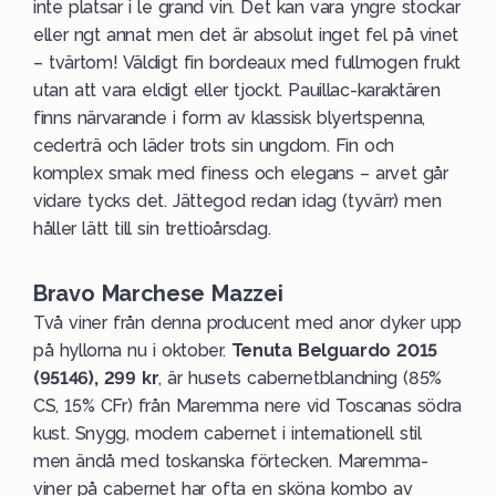
inte platsar i le grand vin. Det kan vara yngre stockar
eller ngt annat men det är absolut inget fel på vinet
– tvärtom! Väldigt fin bordeaux med fullmogen frukt
utan att vara eldigt eller tjockt. Pauillac-karaktären
finns närvarande i form av klassisk blyertspenna,
cederträ och läder trots sin ungdom. Fin och
komplex smak med finess och elegans – arvet går
vidare tycks det. Jättegod redan idag (tyvärr) men
håller lätt till sin trettioårsdag.
Bravo Marchese Mazzei
Två viner från denna producent med anor dyker upp
på hyllorna nu i oktober.
Tenuta Belguardo 2015
(95146), 299 kr
, är husets cabernetblandning (85%
CS, 15% CFr) från Maremma nere vid Toscanas södra
kust. Snygg, modern cabernet i internationell stil
men ändå med toskanska förtecken. Maremma-
viner på cabernet har ofta en sköna kombo av