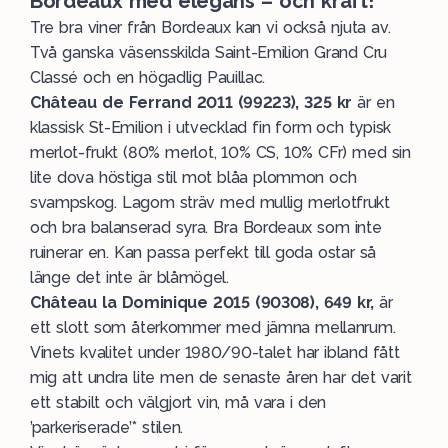
Bordeaux med elegans – och kraft!
Tre bra viner från Bordeaux kan vi också njuta av.
Två ganska väsensskilda Saint-Emilion Grand Cru
Classé och en högadlig Pauillac.
Château de Ferrand 2011 (99223), 325 kr
är en
klassisk St-Emilion i utvecklad fin form och typisk
merlot-frukt (80% merlot, 10% CS, 10% CFr) med sin
lite dova höstiga stil mot blåa plommon och
svampskog. Lagom sträv med mullig merlotfrukt
och bra balanserad syra. Bra Bordeaux som inte
ruinerar en. Kan passa perfekt till goda ostar så
länge det inte är blåmögel.
Château la Dominique 2015 (90308), 649 kr,
är
ett slott som återkommer med jämna mellanrum.
Vinets kvalitet under 1980/90-talet har ibland fått
mig att undra lite men de senaste åren har det varit
ett stabilt och välgjort vin, må vara i den
’parkeriserade’* stilen.