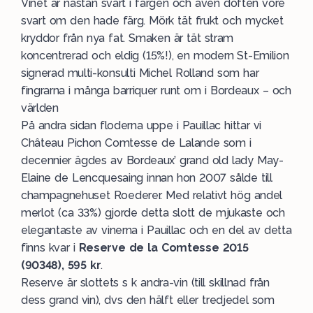
Vinet är nästan svart i färgen och även doften vore
svart om den hade färg. Mörk tät frukt och mycket
kryddor från nya fat. Smaken är tät stram
koncentrerad och eldig (15%!), en modern St-Emilion
signerad multi-konsulti Michel Rolland som har
fingrarna i många barriquer runt om i Bordeaux – och
världen
På andra sidan floderna uppe i Pauillac hittar vi
Château Pichon Comtesse de Lalande som i
decennier ägdes av Bordeaux’ grand old lady May-
Elaine de Lencquesaing innan hon 2007 sålde till
champagnehuset Roederer. Med relativt hög andel
merlot (ca 33%) gjorde detta slott de mjukaste och
elegantaste av vinerna i Pauillac och en del av detta
finns kvar i
Reserve de la Comtesse 2015
(90348), 595 kr
.
Reserve är slottets s k andra-vin (till skillnad från
dess grand vin), dvs den hälft eller tredjedel som