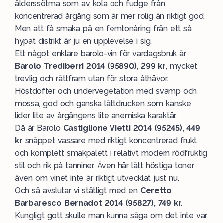
ålderssötma som av kola och fudge från
koncentrerad årgång som är mer rolig än riktigt god.
Men att få smaka på en femtonåring från ett så
hypat distrikt är ju en upplevelse i sig.
Ett något enklare barolo-vin för vardagsbruk är
Barolo Trediberri 2014 (95890), 299 kr
, mycket
trevlig och rättfram utan för stora åthävor.
Höstdofter och undervegetation med svamp och
mossa, god och ganska lättdrucken som kanske
lider lite av årgångens lite anemiska karaktär.
Då är Barolo
Castiglione Vietti 2014 (95245), 449
kr
snäppet vassare med riktigt koncentrerad frukt
och komplett smakpalett i relativt modern rödfruktig
stil och rik på tanniner. Även här lätt höstiga toner
även om vinet inte är riktigt utvecklat just nu.
Och så avslutar vi ståtligt med en
Ceretto
Barbaresco Bernadot 2014 (95827), 749 kr.
Kungligt gott skulle man kunna säga om det inte var