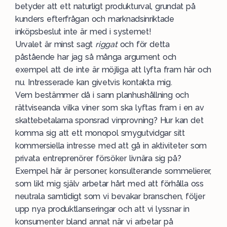
betyder att ett naturligt produkturval, grundat på
kunders efterfrågan och marknadsinriktade
inköpsbeslut inte är med i systemet!
Urvalet är minst sagt
riggat
och för detta
påstående har jag så många argument och
exempel att de inte är möjliga att lyfta fram här och
nu. Intresserade kan givetvis kontakta mig.
Vem bestämmer då i sann planhushållning och
rättviseanda vilka viner som ska lyftas fram i en av
skattebetalarna sponsrad vinprovning? Hur kan det
komma sig att ett monopol smygutvidgar sitt
kommersiella intresse med att gå in aktiviteter som
privata entreprenörer försöker livnära sig på?
Exempel här är personer, konsulterande sommelierer,
som likt mig själv arbetar hårt med att förhålla oss
neutrala samtidigt som vi bevakar branschen, följer
upp nya produktlanseringar och att vi lyssnar in
konsumenter bland annat när vi arbetar på