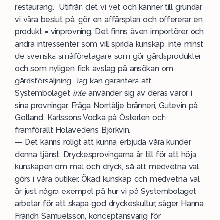
restaurang. Utifrån det vi vet och känner till grundar
vi våra beslut på, gör en affärsplan och offererar en
produkt = vinprovning. Det finns även importörer och
andra intressenter som vill sprida kunskap, inte minst
de svenska småföretagare som gör gårdsprodukter
och som nyligen fick avslag på ansökan om
gårdsförsäljning. Jag kan garantera att
Systembolaget
inte
använder sig av deras varor i
sina provningar. Fråga Norrtälje bränneri, Gutevin på
Gotland, Karlssons Vodka på Österlen och
framförallt Holavedens Björkvin.
— Det känns roligt att kunna erbjuda våra kunder
denna tjänst. Dryckesprovingarna är till för att höja
kunskapen om mat och dryck, så att medvetna val
görs i våra butiker. Ökad kunskap och medvetna val
är just några exempel på hur vi på Systembolaget
arbetar för att skapa god dryckeskultur, säger Hanna
Frändh Samuelsson, konceptansvarig för