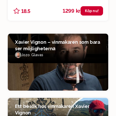
1299 kr
18.5
Köp nu!
Xavier Vignon – vinmakaren som bara
ser möjligheterna
Jozo Glavas
Ett besök hos vinmakaren Xavier
Vignon