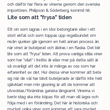
och därför har flera av vinerna genom den svenska
importören,
Philipson & Söderberg
, kommit hit.
Lite som att "frysa" tiden
Ett vin som lagras i en stor betongtank eller i ett
stort ekfat och som toppas upp regelbundet om
nivån sjunker går igenom en helt annan process än
när vinet är buteljerat och åldras i en flaska. Det blir
lite som att ”frysa” tiden. Att prova vanliga stilla viner
som har ”vilat” i trettio år eller mer på detta sätt är
så ovanligt att det inte är många av oss som har
erfarenhet av det. Hur dessa viner kommer att bete
sig när de väl har blivit buteljerade är därför inte helt
självklart men min gissning är att de kommer att
utvecklas/förändras ganska långsamt. Vinerna vi
berör idag ska inte köpas för att man vill lagra och
följa med i en förändring. Det här är historiska och
mycket unika viner som kommer att vara mycket