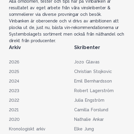
Alla omdömen, tester och tips här på Vinbanken är
resultatet av eget arbete från våra vinskribenter &
sommelierer via diverse provningar och besök.
Vinbanken är oberoende och vi drivs av ambitionen att
plocka ut de, just nu, bästa vin-rekommendationerna ur
Systembolagets sortiment men också från näthandel och
direkt från producenter.
Arkiv
Skribenter
2026
Jozo Glavas
2025
Christian Stojkovic
2024
Emil Bernhardsson
2023
Robert Lagerström
2022
Julia Engström
2021
Camilla Forslund
2020
Nathalie Ankar
Kronologiskt arkiv
Elke Jung