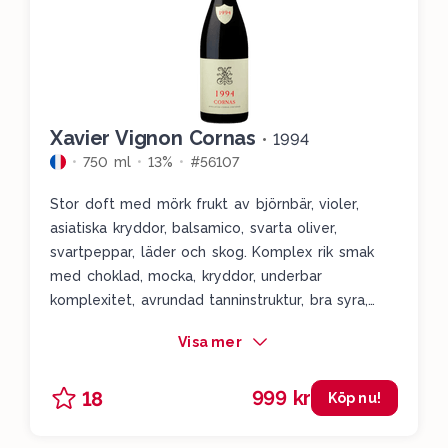
Xavier Vignon Cornas
•
1994
750 ml
13%
#56107
Stor doft med mörk frukt av björnbär, violer,
asiatiska kryddor, balsamico, svarta oliver,
svartpeppar, läder och skog. Komplex rik smak
med choklad, mocka, kryddor, underbar
komplexitet, avrundad tanninstruktur, bra syra,
balans och längd. Drick 23-30.
Visa mer
999 kr
18
Köp nu!