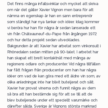
Det finns många infallsvinklar och mycket att skriva
om när det gäller Xavier Vignon men bara för att
nämna en egenskap är han en sann entreprenör
som ständigt har nya tankar och idéer. Idag kommer
vi beröra hur han för några år sedan lanserade ett
vin från Châteauneuf-du-Pape från årgången 1972
och hur detta projekt sedan utvecklades.
Bakgrunden är att Xavier har arbetat som vinkonsult i
Rhônedalen
sedan mitten på 90-talet. I arbetet har
han skapat ett brett kontaktnät med många av
regionens odlare och producenter. Vid några tillfällen
har fått frågan från producenter om han har några
idéer om vad de kan göra med ett äldre vin som, av
olika anledningar, inte har blivit buteljerat och sålt.
Xavier har provat vinerna och funnit några av dem
så bra att han bestämde sig för att se till att de
blev buteljerade under ett speciellt varumärke och
därefter sålda. Sverige är Vignons största marknad