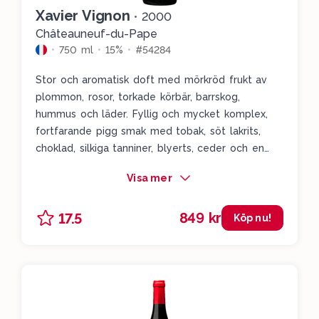
är ändå inte något som ska köpas för att sparas.
Xavier Vignon
•
2000
Drick 23-30.
Châteauneuf-du-Pape
750 ml
15%
#54284
Stor och aromatisk doft med mörkröd frukt av
plommon, rosor, torkade körbär, barrskog,
hummus och läder. Fyllig och mycket komplex,
fortfarande pigg smak med tobak, söt lakrits,
choklad, silkiga tanniner, blyerts, ceder och en
balanserad lång eftersmak med fin syra. Drick 23-
Visa mer
30.
849 kr
17.5
Köp nu!