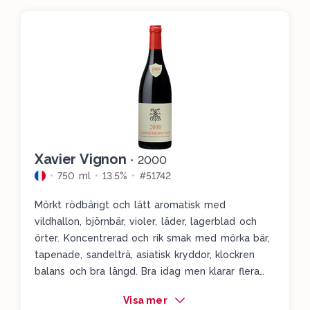
Xavier Vignon
•
2000
750 ml
13.5%
#51742
Mörkt rödbärigt och lätt aromatisk med
vildhallon, björnbär, violer, läder, lagerblad och
örter. Koncentrerad och rik smak med mörka bär,
tapenade, sandelträ, asiatisk kryddor, klockren
balans och bra längd. Bra idag men klarar flera
års lagring. Drick 23-30
Visa mer