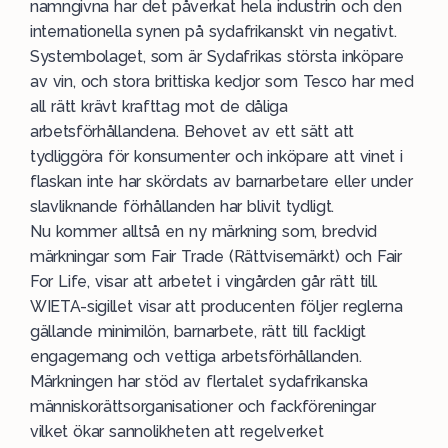
namngivna har det påverkat hela industrin och den
internationella synen på sydafrikanskt vin negativt.
Systembolaget, som är Sydafrikas största inköpare
av vin, och stora brittiska kedjor som Tesco har med
all rätt krävt krafttag mot de dåliga
arbetsförhållandena. Behovet av ett sätt att
tydliggöra för konsumenter och inköpare att vinet i
flaskan inte har skördats av barnarbetare eller under
slavliknande förhållanden har blivit tydligt.
Nu kommer alltså en ny märkning som, bredvid
märkningar som Fair Trade (Rättvisemärkt) och Fair
For Life, visar att arbetet i vingården går rätt till.
WIETA-sigillet visar att producenten följer reglerna
gällande minimilön, barnarbete, rätt till fackligt
engagemang och vettiga arbetsförhållanden.
Märkningen har stöd av flertalet sydafrikanska
människorättsorganisationer och fackföreningar
vilket ökar sannolikheten att regelverket