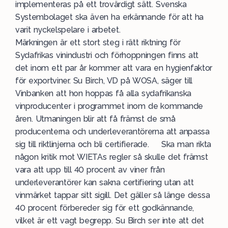
implementeras på ett trovärdigt sätt. Svenska
Systembolaget ska även ha erkännande för att ha
varit nyckelspelare i arbetet.
Märkningen är ett stort steg i rätt riktning för
Sydafrikas vinindustri och förhoppningen finns att
det inom ett par år kommer att vara en hygienfaktor
för exportviner. Su Birch, VD på WOSA, säger till
Vinbanken att hon hoppas få alla sydafrikanska
vinproducenter i programmet inom de kommande
åren. Utmaningen blir att få främst de små
producenterna och underleverantörerna att anpassa
sig till riktlinjerna och bli certifierade. Ska man rikta
någon kritik mot WIETAs regler så skulle det främst
vara att upp till 40 procent av viner från
underleverantörer kan sakna certifiering utan att
vinmärket tappar sitt sigill. Det gäller så länge dessa
40 procent förbereder sig för ett godkännande,
vilket är ett vagt begrepp. Su Birch ser inte att det