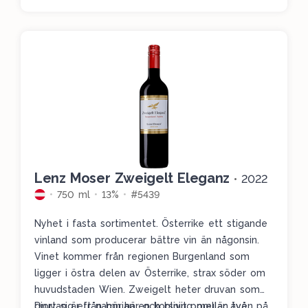
Lenz Moser Zweigelt Eleganz
•
2022
750 ml
13%
#5439
Nyhet i fasta sortimentet. Österrike ett stigande
vinland som producerar bättre vin än någonsin.
Vinet kommer från regionen Burgenland som
ligger i östra delen av Österrike, strax söder om
huvudstaden Wien. Zweigelt heter druvan som
gjort sig ett namn här och blivit populär även på
Druvan är från början en korsning mellan två