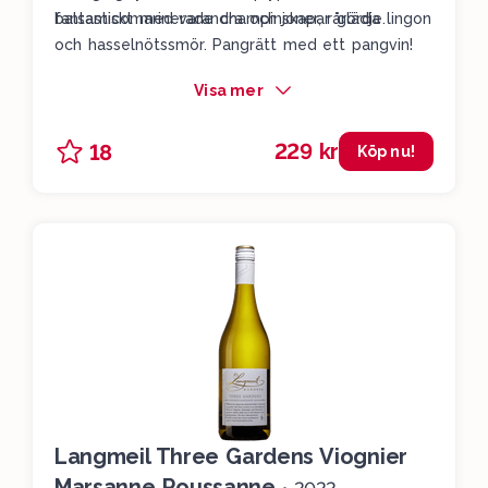
fantastiskt med varandra och skapar glädje.
balsamicomarinerade champinjoner, rårörda lingon
och hasselnötssmör. Pangrätt med ett pangvin!
Visa mer
229 kr
18
Köp nu!
Langmeil Three Gardens Viognier
Marsanne Roussanne