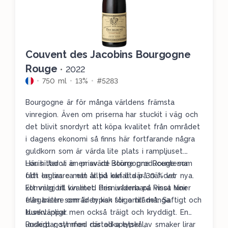
Couvent des Jacobins Bourgogne
Rouge
•
2022
750 ml
13%
#5283
Bourgogne är för många världens främsta
vinregion. Även om priserna har stuckit i väg och
det blivit snordyrt att köpa kvalitet från området
i dagens ekonomi så finns här fortfarande några
guldkorn som är värda lite plats i rampljuset.
Louis Jadot är en av de större producenterna
Här hittar vi en prisvärd Bourgogne Rouge som
och en lirare man alltid kan lita på när det
fått lagras ca ett år på ekfat där 30 % var nya.
kommer till kvalitet. Prisnivåerna på vissa viner
Ett välgjort vin med den underbara Pinot Noir
från bättre områden kan stiga till många
elegansen som är typisk för området. Saftigt och
tusenlappar.
klunkvänligt men också träigt och kryddigt. En
underbar symfoni där olika typer av smaker lirar
Ruskigt gott med rostad spetskål,