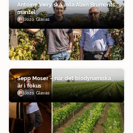
Antoine Veiry ska axla Alain Brumonts
mantel
Jozo Glavas
Sepp Moser – när det biodynamiska
är i fokus
Jozo Glavas