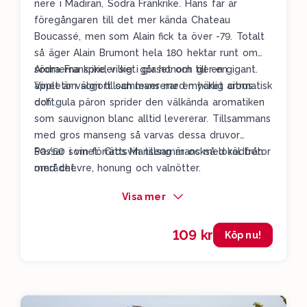
nere i Madiran, Södra Frankrike. Hans far är
föregångaren till det mer kända Chateau
Boucassé, men som Alain fick ta över -79. Totalt
så äger Alain Brumont hela 180 hektar runt om
södra Frankrike, vilket gör honom till en gigant.
Aromerna sprider sig i glaset och ger en
Vinet är välgjort och levererar en härlig aromatisk
äppleton som tillsammans med mycket citrus
doft.
och gula päron sprider den välkända aromatiken
som sauvignon blanc alltid levererar. Tillsammans
med gros manseng så varvas dessa druvor
50/50 i vinet. Gros Manseng är också lokal från
Passar som förrättsvin tillsammans med rödbetor
området.
med chèvre, honung och valnötter.
Visa mer
109 kr
Köp nu!