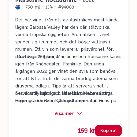
•
2022
750 ml
13%
#94088
Det här vinet från ett av Australiens mest kända
lägen; Barossa Valley har den där stiltypiska,
varma tropiska oljigheten. Aromatiken i vinet
sprider sig i rummet och det börjar vattnas i
munnen. Ett vin som levererar prisvärdhet för
sina blyga 159 kronor.
Druvorna Viognier, Marsanne och Rousanne känns
igen från Rhônedalen, Frankrike. Den unga
årgången 2022 ger vinet den syra som behövs
för att lyfta trots de varma breddgraderna som
druvorna odlas i. Tips är att servera vinet i
chardonnaykupor och låta temperaturen stiga
Servera till krämiga Libanesiska Meze såsom
några grader över kylskåpstemperatur. Finns på
Hummus och Baba Ganoush med libabröd.
hyllan!
Visa mer
159 kr
Köp nu!