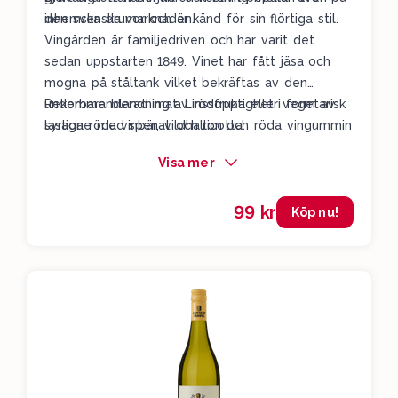
den svenska marknaden.
inhemska druvor och är känd för sin flörtiga stil.
Vingården är familjedriven och har varit det
sedan uppstarten 1849. Vinet har fått jäsa och
mogna på ståltank vilket bekräftas av den
underbara blandning av rödfruktighet i form av
Rekommenderad mat: Linssoppa eller vegetarisk
syrliga röda vinbär, vildhallon och röda vingummin
lasagne med spenat och ricotta.
och syra i vinet. För bästa smak, dricks i större
Visa mer
kupor och servera svalt (16 C*).
99 kr
Köp nu!