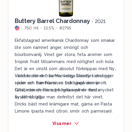
Buttery Barrel Chardonnay
•
2021
750 ml
13.5%
#2795
Ekfatslagrad amerikansk Chardonnay som smakar
lite som namnet anger, smörigt och
bourbonvanilj.
Vinet ger stora, feta aromer som
tropisk frukt tillsammans med nötighet och kola.
Det är en vinstil som absolut förknippas med Nya
Världen där det varma, soliga klimatet drar ner
Vinet kommer från Monterey County som ligger
syran och framhäver en fruktigare aromprofil.
söder om San Fransisco och vingården är
Gillar man dessa solmogna aromer med mycket
familjedriven. Finns på hyllan på de flesta
av allt så gillar man definitivt det här vinet.
Systembolag.
Dricks bäst med krämigare mat, gärna en Pasta
Limone (pasta med citron, smör och parmesan).
Visa mer