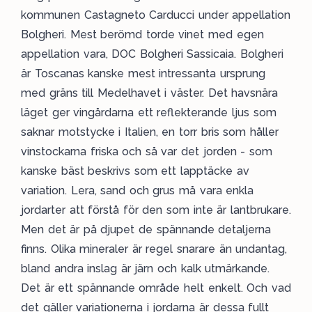
kommunen Castagneto Carducci under appellation
Bolgheri. Mest berömd torde vinet med egen
appellation vara, DOC Bolgheri Sassicaia. Bolgheri
är Toscanas kanske mest intressanta ursprung
med gräns till Medelhavet i väster. Det havsnära
läget ger vingårdarna ett reflekterande ljus som
saknar motstycke i Italien, en torr bris som håller
vinstockarna friska och så var det jorden - som
kanske bäst beskrivs som ett lapptäcke av
variation. Lera, sand och grus må vara enkla
jordarter att förstå för den som inte är lantbrukare.
Men det är på djupet de spännande detaljerna
finns. Olika mineraler är regel snarare än undantag,
bland andra inslag är järn och kalk utmärkande.
Det är ett spännande område helt enkelt. Och vad
det gäller variationerna i jordarna är dessa fullt