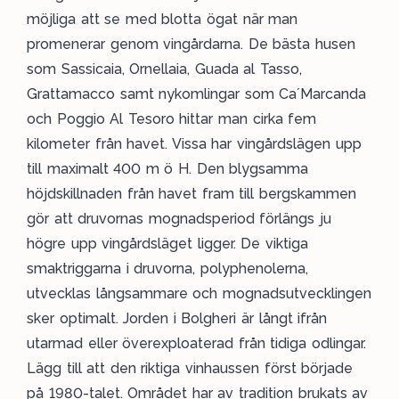
möjliga att se med blotta ögat när man
promenerar genom vingårdarna. De bästa husen
som Sassicaia, Ornellaia, Guada al Tasso,
Grattamacco samt nykomlingar som Ca´Marcanda
och Poggio Al Tesoro hittar man cirka fem
kilometer från havet. Vissa har vingårdslägen upp
till maximalt 400 m ö H. Den blygsamma
höjdskillnaden från havet fram till bergskammen
gör att druvornas mognadsperiod förlängs ju
högre upp vingårdsläget ligger. De viktiga
smaktriggarna i druvorna, polyphenolerna,
utvecklas långsammare och mognadsutvecklingen
sker optimalt. Jorden i Bolgheri är långt ifrån
utarmad eller överexploaterad från tidiga odlingar.
Lägg till att den riktiga vinhaussen först började
på 1980-talet. Området har av tradition brukats av